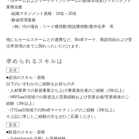
・ISチームおよびマーケティングチームの数値管理及びマネジメント
業務全般
‐組織マネジメント規模：10名～20名
‐数値管理業務
（例）ISの場合：リード獲得数/商談獲得数/案件化率 等
他にもセールスチームとの連携など、BtoBマーケ、商談供給および受
注率管理の全てに関わったいただけます。
求められるスキルは
必須
■必須のスキル・資格
以下のいずれかのご経験をお持ちの方
・人材業界での新規事業立ち上げ/事業責任者のご経験（3年以上）
・HR/SaaS領域での新規法人営業経験および営業企画/営業推進のご
経験（3年以上）
・IT/SaaS領域でのBtoBマーケティングのご経験（3年以上）
※上記に準じたご経験の方もぜひご応募ください。
歓迎
■歓迎のスキル・資格
・Salesforceを活用した実務経験