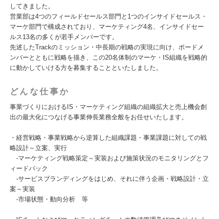
してきました。
営業部は4つのフィールドセールス部門と1つのインサイドセールス・
マーケ部門で構成されており、マーケティング4名、インサイドセー
ルス13名の多くが若手メンバーです。
先述したTrackのミッション・中長期の戦略の実現に向け、ボードメ
ンバーとともに戦略を描き、この20名体制のマーケ・IS組織を戦略的
に動かしていける方を募集することといたしました。
どんな仕事か
事業づくりにおけるIS・マーケティング組織の組織拡大と売上機会創
出の最大化につなげる事業伸長業務全般をお任せいたします。
・経営戦略・事業戦略から逆算した組織課題・事業課題に対しての戦
略設計～立案、実行
‐マーケティング戦略策定～実装および施策状況のモニタリングとフ
ィードバック
‐サービスブランディングをはじめ、それに伴う企画・戦略設計・立
案～実装
‐市場状態・動向分析 等