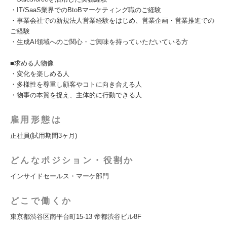
・IT/SaaS業界でのBtoBマーケティング職のご経験
・事業会社での新規法人営業経験をはじめ、営業企画・営業推進での
ご経験
・生成AI領域へのご関心・ご興味を持っていただいている方
■求める人物像
・変化を楽しめる人
・多様性を尊重し顧客やコトに向き合える人
・物事の本質を捉え、主体的に行動できる人
雇用形態は
正社員(試用期間3ヶ月)
どんなポジション・役割か
インサイドセールス・マーケ部門
どこで働くか
東京都渋谷区南平台町15-13 帝都渋谷ビル8F