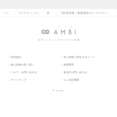
ハイク
マーケティング・
営業
【幹部候補｜事業開発/セールスマーケ
ラス求
販促企画・商品開
企画
責任者】シェアNo.1のHR SaaSのプロ
人TOP
発系の転職
の転
ダクトグロースの求人情報
職
若手ハイキャリアのスカウト転職
利用規約
求人情報に関するポリシー
個人情報の取り扱い
推奨環境
ヘルプ・お問い合わせ
参画のお問い合わせ
サイトマップ
エン会社概要
©
en Inc.