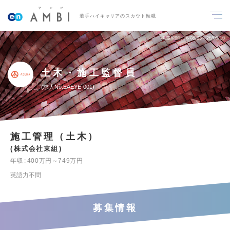
若手ハイキャリアのスカウト転職
掲載期間
26/08/03～26/08/16
土木・施工監督員
求人No.EAEYE-001
施工管理（土木）
株式会社東組
年収
400万円～749万円
英語力不問
募集情報