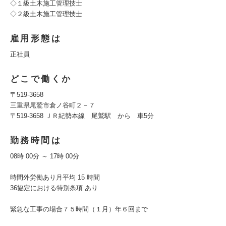
◇１級土木施工管理技士
◇２級土木施工管理技士
雇用形態は
正社員
どこで働くか
〒519-3658
三重県尾鷲市倉ノ谷町２－７
〒519-3658 ＪＲ紀勢本線 尾鷲駅 から 車5分
勤務時間は
08時 00分 ～ 17時 00分
時間外労働あり月平均 15 時間
36協定における特別条項 あり
緊急な工事の場合７５時間（１月）年６回まで