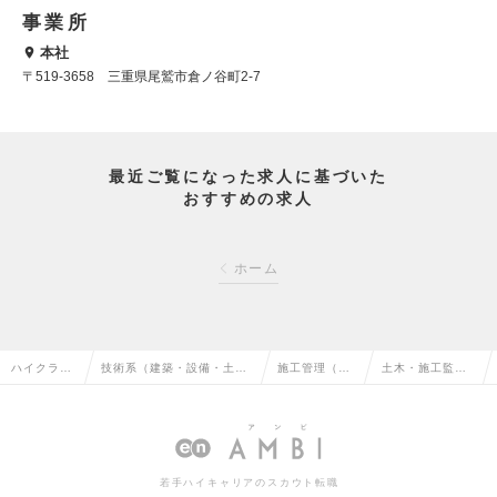
事業所
本社
〒519-3658 三重県尾鷲市倉ノ谷町2-7
最近ご覧になった求人に基づいた
おすすめの求人
ホーム
ハイクラス
技術系（建築・設備・土
施工管理（土
土木・施工監督
求人TOP
木・プラント）の転職
木）の転職
員の求人情報
若手ハイキャリアのスカウト転職