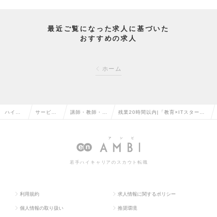
最近ご覧になった求人に基づいた
おすすめの求人
ホーム
ハイク
サービ
講師・教師・イ
残業20時間以内|「教育×ITスタート
ラス求
ス・流通
ンストラクター
アップが運営する学習塾の教室長募
人TOP
系の転職
の転職
集！」の求人情報
若手ハイキャリアのスカウト転職
利用規約
求人情報に関するポリシー
個人情報の取り扱い
推奨環境