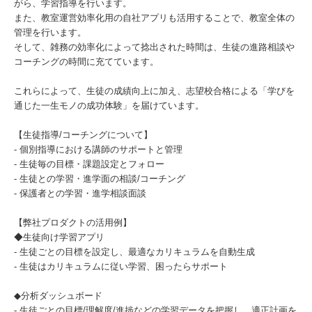
がら、学習指導を行います。
また、教室運営効率化用の自社アプリも活用することで、教室全体の
管理を行います。
そして、雑務の効率化によって捻出された時間は、生徒の進路相談や
コーチングの時間に充てています。
これらによって、生徒の成績向上に加え、志望校合格による「学びを
通じた一生モノの成功体験」を届けています。
【生徒指導/コーチングについて】
- 個別指導における講師のサポートと管理
- 生徒毎の目標・課題設定とフォロー
- 生徒との学習・進学面の相談/コーチング
- 保護者との学習・進学相談面談
【弊社プロダクトの活用例】
◆生徒向け学習アプリ
- 生徒ごとの目標を設定し、最適なカリキュラムを自動生成
- 生徒はカリキュラムに従い学習、困ったらサポート
◆分析ダッシュボード
- 生徒ごとの目標/理解度/進捗などの学習データを把握し、適正計画を