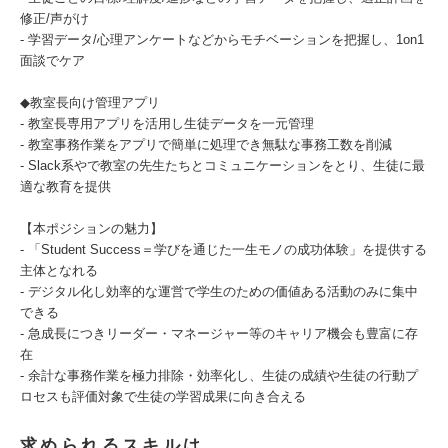
修正/声がけ
- 学習データ/心理アンケートなどからモチベーションを把握し、1on1
面談でケア
◆教室長向け管理アプリ
- 教室長専用アプリを活用し生徒データを一元管理
- 教室事務作業をアプリで簡単に処理でき無駄な事務工数を削減
- Slack系やで教室の先生たちとコミュニケーションをとり、生徒に最
適な教育を提供
【本ポジションの魅力】
- 「Student Success＝学びを通じた一生モノの成功体験」を提供する
主体となれる
- デジタル化し効率的な運営で学生のための価値ある活動のみに集中
できる
- 急成長につきリーダー・マネージャー等のキャリア機会も豊富に存
在
- 余計な事務作業を極力排除・効率化し、生徒の成績や生徒の行動プ
ロセスも評価対象で生徒の学習成果に向き合える
求められるスキルは