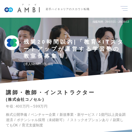
若手ハイキャリアのスカウト転職
掲載期間
26/07/31～26/08/13
残業20時間以内|「教育×ITスタ
ートアップが運営する学習塾の
教室長募集！」
求人No.MHTEL-03
講師・教師・インストラクター
株式会社コノセル
年収
400万円～599万円
株式公開準備
ベンチャー企業
新規事業・新サービス
1億円以上資金調
達済
ポテンシャル採用（未経験可）
ストックオプションあり
副業し
てもOK
育児支援制度