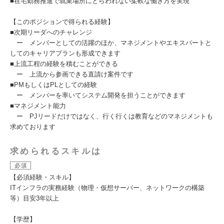
■在宅勤務推進で就業場所にとらわれない柔軟な働き方を実現
【このポジションで得られる経験】
■次期リーダへのチャレンジ
ー メンバーとしての活躍のほか、マネジメントやエキスパートと
してのキャリアプランも形成できます
■上流工程の経験を積むことができる
ー 上流から参画できる直請け案件です
■PMもしくはPLとしての経験
ー メンバーを率いてシステム開発を担うことができます
■マネジメント能力
ー PJリードだけではなく、行く行くは教育などのマネジメントも
求めております
求められるスキルは
必須
【必須経験・スキル】
ITインフラの実務経験（物理・仮想サーバー、ネットワークの構築
等）目安3年以上
【学歴】