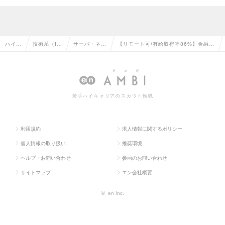
ハイク
技術系（I
サーバ・ネッ
【リモート可/有給取得率86%】金融・
ラス求
T・Web・
トワークエン
自治体を対象としたインフラエンジニ
人TO
通信系）の
ジニアの転職
ア｜スタンダード上場企業｜の求人情
P
転職
報
若手ハイキャリアのスカウト転職
利用規約
求人情報に関するポリシー
個人情報の取り扱い
推奨環境
ヘルプ・お問い合わせ
参画のお問い合わせ
サイトマップ
エン会社概要
©
en Inc.