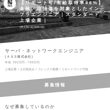
【リモート可/有給取得率86%】
金融・自治体を対象としたイン
フラエンジニア｜スタンダード
上場企業｜
求人No.ACXMB-01
サーバ・ネットワークエンジニア
ＡＧＳ株式会社
年収
550万円～799万円
上場企業
土日祝休み
フレックス勤務
リモートワーク可能
募集情報
なぜ募集しているのか