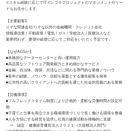
※スキル経験に応じてITインフラプロジェクトのマネジメントやリー
ドもお任せします
【主要顧客】
りそな関連会社/りそな以外の金融機関・クレジット会社
情報通信業 / 不動産業 / 電気 / ガス / 学校法人 / 医療法人など
業界問わず、要望や経歴に応じてご対応をいただく予定です。
【なぜAGSか】
■本格的なデーターセンターと高い運用能力
■高品質なソフトウェア開発能力ときめ細かなサービス
■金融、自治体、国保、共済などに関わる専門的な業務ノウハウ
■長年の経験、ノウハウ、信頼を基盤とする優良顧客を保有
■公共性の高いクライアントへの貢献を通じた社会的意義のある業務
【労働環境】
■フルフレックスタイム制度により計画的・柔軟な労働時間が設定可
能
■子育てと仕事を両立できる職場環境づくりで長く働ける環境を整備
■人を大切にする経営を追求し社員の健康活動を積極的に支援
ー 認定：健康経営優良法人２０２１（大規模法人部門）