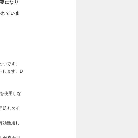
要になり
われていま
とつです。
します。D
しな
タイ
有効活用し
ませんが真面目