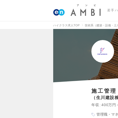
若手
ハイクラス求人TOP
技術系（建築・設備・土
施工管理
生川建設
年収
400万円
管理職・マ