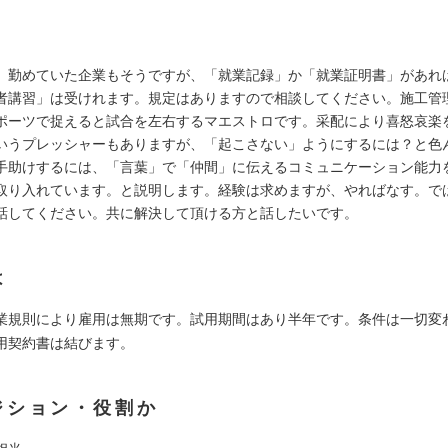
、勤めていた企業もそうですが、「就業記録」か「就業証明書」があれ
者講習」は受けれます。規定はありますので相談してください。施工管
ポーツで捉えると試合を左右するマエストロです。采配により喜怒哀楽
いうプレッシャーもありますが、「起こさない」ようにするには？と色
手助けするには、「言葉」で「仲間」に伝えるコミュニケーション能力
取り入れています。と説明します。経験は求めますが、やればなす。で
話してください。共に解決して頂ける方と話したいです。
は
業規則により雇用は無期です。試用期間はあり半年です。条件は一切変
用契約書は結びます。
ジション・役割か