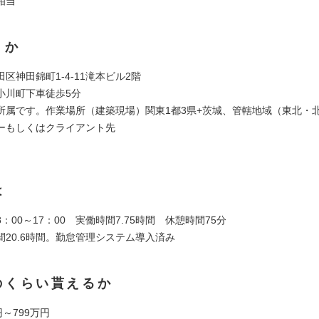
相当
くか
区神田錦町1-4-11滝本ビル2階
小川町下車徒歩5分
所属です。作業場所（建築現場）関東1都3県+茨城、管轄地域（東北・
ーもしくはクライアント先
は
：00～17：00 実働時間7.75時間 休憩時間75分
間20.6時間。勤怠管理システム導入済み
のくらい貰えるか
円～799万円