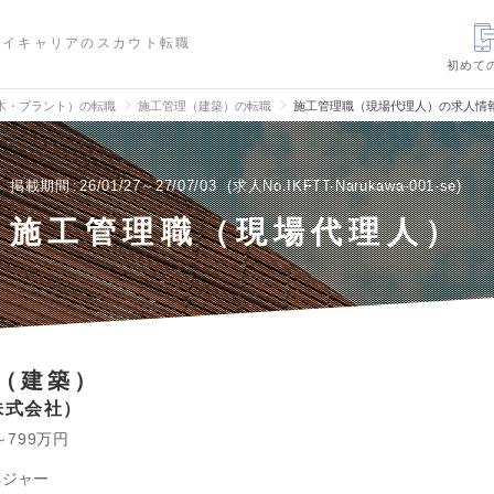
ハイキャリアのスカウト転職
初めて
木・プラント）の転職
施工管理（建築）の転職
施工管理職（現場代理人）の求人情
掲載期間
26/01/27～27/07/03
求人No.IKFTT-Narukawa-001-se
施工管理職（現場代理人）
（建築）
株式会社
～799万円
ネジャー