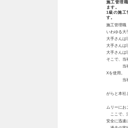
施工管理
ます。
1級の施工
す。
施工管理職
いわゆる大
大手さんは
大手さんは
大手さんは
そこで、当
当社は、
Xを使用。
当社は、
と業
がらと本社
設
ムリーにお
ここで、注
安全に迅速
過去の実績はH