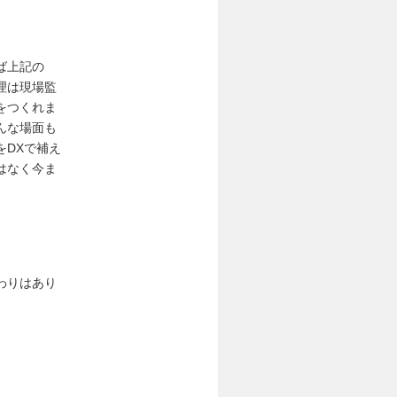
ば上記の
理は現場監
をつくれま
んな場面も
をDXで補え
はなく今ま
わりはあり