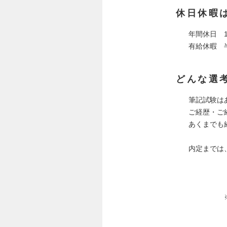
休日休暇
年間休日 
有給休暇 
どんな選
筆記試験は
ご経歴・ご
あくまでも
内定までは
（２次
３次は
面
※本社（