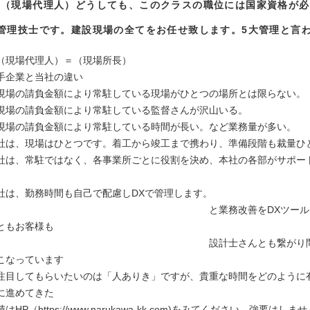
職（現場代理人）どうしても、このクラスの職位には国家資格が必
管理技士です。建設現場の全てをお任せ致します。5大管理と言
（現場代理人）＝（現場所長）
手企業と当社の違い
現場の請負金額により常駐している現場がひとつの場所とは限らない。
現場の請負金額により常駐している監督さんが沢山いる。
現場の請負金額により常駐している時間が長い。など業務量が多い。
社は、現場はひとつです。着工から竣工まで携わり、準備段階も裁量ひ
常駐ではなく、各事業所ごとに役割を決め、本社の各部がサポート
勤務時間も自己で配慮しDXで管理します。
務改善をDXツールを使用
ともお客様も
計士さんとも繋がり問題も
こなっています
目してもらいたいのは「人ありき」ですが、貴重な時間をどのように
に進めてきた
P（https://www.narukawa-kk.com)をみてください。強要はし