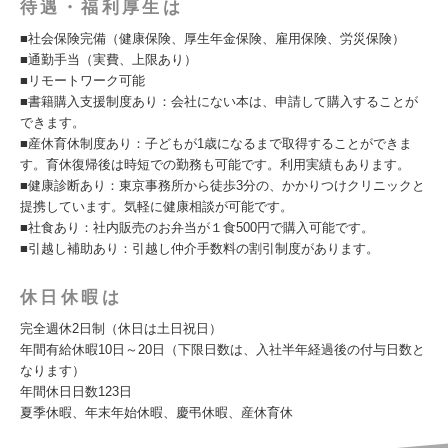
待遇・福利厚生は
■社会保険完備（健康保険、厚生年金保険、雇用保険、労災保険）
■通勤手当（実費、上限あり）
■リモートワーク可能
■書籍購入支援制度あり：会社にない本は、申請して購入することが
できます。
■産休育休制度あり：子どもが1歳になるまで取得することができま
す。育休復帰後は時短での勤務も可能です。利用実績もあります。
■健康診断あり：東京事務所から徒歩3分の、かかりつけクリニックと
提携しています。気軽に健康相談が可能です。
■社食あり：社内販売のお弁当が１食500円で購入可能です。
■引越し補助あり：引越し仲介手数料の割引制度があります。
休日休暇は
完全週休2日制（休日は土日祝日）
年間有給休暇10日～20日（下限日数は、入社半年経過後の付与日数と
なります）
年間休日日数123日
夏季休暇、年末年始休暇、慶弔休暇、産休育休