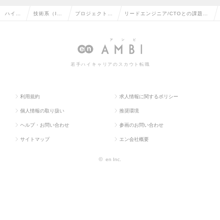
ハイク
技術系（I
プロジェクトマ
リードエンジニア/CTOとの課題解
ラス求
T・Web・通
ネージャー（汎
決/年収800万円～/エンジニアとし
人TOP
信系）の転
用系）の転職
てキャリアアップの求人情報
職
若手ハイキャリアのスカウト転職
利用規約
求人情報に関するポリシー
個人情報の取り扱い
推奨環境
ヘルプ・お問い合わせ
参画のお問い合わせ
サイトマップ
エン会社概要
©
en Inc.