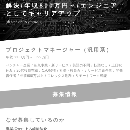
解決/年収800万円～/エンジニア
としてキャリアアップ
求人No.SERA-yrae0222
プロジェクトマネージャー（汎用系）
年収
800万円～1199万円
ベンチャー企業
新規事業・新サービス
英語力不問
転勤なし
土日祝
休み
20代役員在籍
CxO候補
社長・役員直下
サービス責任者
開発
責任者
年収600万以上
フレックス勤務
リモートワーク可能
募集情報
なぜ募集しているのか
事業拡大による組織強化