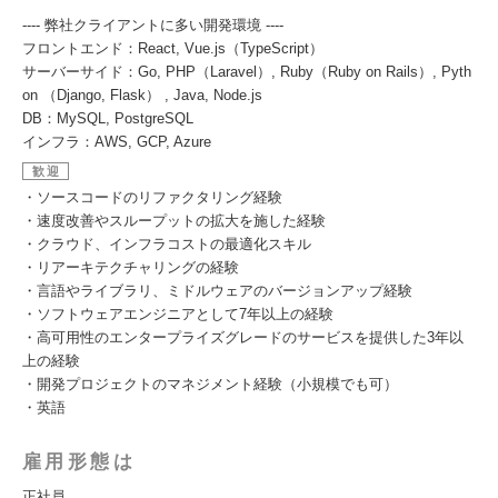
---- 弊社クライアントに多い開発環境 ----
フロントエンド：React, Vue.js（TypeScript）
サーバーサイド：Go, PHP（Laravel）, Ruby（Ruby on Rails）, Pyth
on （Django, Flask） , Java, Node.js
DB：MySQL, PostgreSQL
インフラ：AWS, GCP, Azure
歓迎
・ソースコードのリファクタリング経験
・速度改善やスループットの拡大を施した経験
・クラウド、インフラコストの最適化スキル
・リアーキテクチャリングの経験
・言語やライブラリ、ミドルウェアのバージョンアップ経験
・ソフトウェアエンジニアとして7年以上の経験
・高可用性のエンタープライズグレードのサービスを提供した3年以
上の経験
・開発プロジェクトのマネジメント経験（小規模でも可）
・英語
雇用形態は
正社員