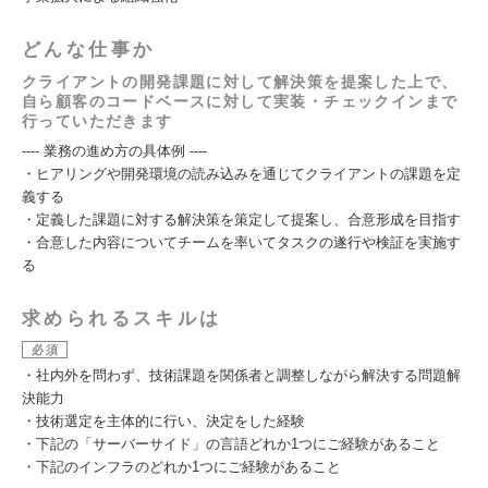
どんな仕事か
クライアントの開発課題に対して解決策を提案した上で、
自ら顧客のコードベースに対して実装・チェックインまで
行っていただきます
---- 業務の進め方の具体例 ----
・ヒアリングや開発環境の読み込みを通じてクライアントの課題を定
義する
・定義した課題に対する解決策を策定して提案し、合意形成を目指す
・合意した内容についてチームを率いてタスクの遂行や検証を実施す
る
求められるスキルは
必須
・社内外を問わず、技術課題を関係者と調整しながら解決する問題解
決能力
・技術選定を主体的に行い、決定をした経験
・下記の「サーバーサイド」の言語どれか1つにご経験があること
・下記のインフラのどれか1つにご経験があること