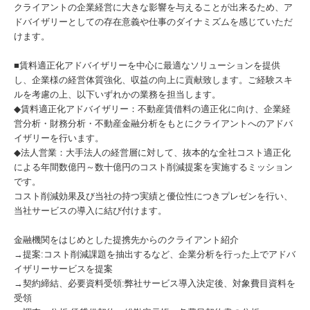
クライアントの企業経営に大きな影響を与えることが出来るため、ア
ドバイザリーとしての存在意義や仕事のダイナミズムを感じていただ
けます。
■賃料適正化アドバイザリーを中心に最適なソリューションを提供
し、企業様の経営体質強化、収益の向上に貢献致します。ご経験スキ
ルを考慮の上、以下いずれかの業務を担当します。
◆賃料適正化アドバイザリー：不動産賃借料の適正化に向け、企業経
営分析・財務分析・不動産金融分析をもとにクライアントへのアドバ
イザリーを行います。
◆法人営業：大手法人の経営層に対して、抜本的な全社コスト適正化
による年間数億円～数十億円のコスト削減提案を実施するミッション
です。
コスト削減効果及び当社の持つ実績と優位性につきプレゼンを行い、
当社サービスの導入に結び付けます。
金融機関をはじめとした提携先からのクライアント紹介
→提案:コスト削減課題を抽出するなど、企業分析を行った上でアドバ
イザリーサービスを提案
→契約締結、必要資料受領:弊社サービス導入決定後、対象費目資料を
受領