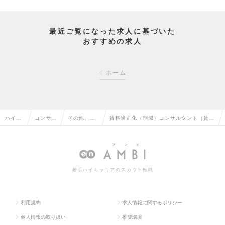
最近ご覧になった求人に基づいた
おすすめの求人
ホーム
ハイク
コンサル
その他、コ
賃料適正化（削減）コンサルタント（賃料
ラス求
タント系
ンサルタン
適正化 オフィス・店舗）【不動産・金融
人TOP
の転職
ト系の転職
業界出身者大歓迎】の求人情報
若手ハイキャリアのスカウト転職
利用規約
求人情報に関するポリシー
個人情報の取り扱い
推奨環境