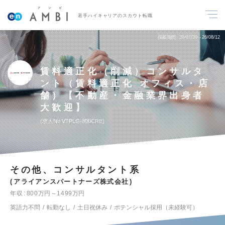
若手ハイキャリアのスカウト転職
掲載期間
26/07/30～26/08/12
賃料適正化（削減）コンサルタ
ント（賃料適正化 オフィス・店
舗）【不動産・金融業界出身者
大歓迎】
求人No.VTPLG-800CRE
その他、コンサルタント系
アライアンスパートナーズ株式会社
年収
800万円～1499万円
英語力不問
転勤なし
土日祝休み
ポテンシャル採用（未経験可）