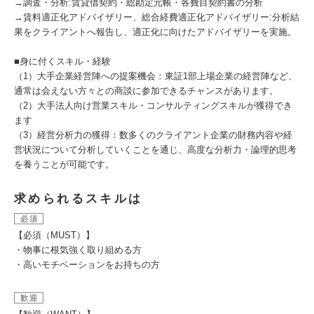
→調査・分析:賃貸借契約・総勘定元帳・各費目契約書の分析
→賃料適正化アドバイザリー、総合経費適正化アドバイザリー:分析結
果をクライアントへ報告し、適正化に向けたアドバイザリーを実施。
■身に付くスキル・経験
（1）大手企業経営陣への提案機会：東証1部上場企業の経営陣など、
通常は会えない方々との商談に参加できるチャンスがあります。
（2）大手法人向け営業スキル・コンサルティングスキルが獲得でき
ます
（3）経営分析力の獲得：数多くのクライアント企業の財務内容や経
営状況について分析していくことを通じ、高度な分析力・論理的思考
を養うことが可能です。
求められるスキルは
必須
【必須（MUST）】
・物事に根気強く取り組める方
・高いモチベーションをお持ちの方
歓迎