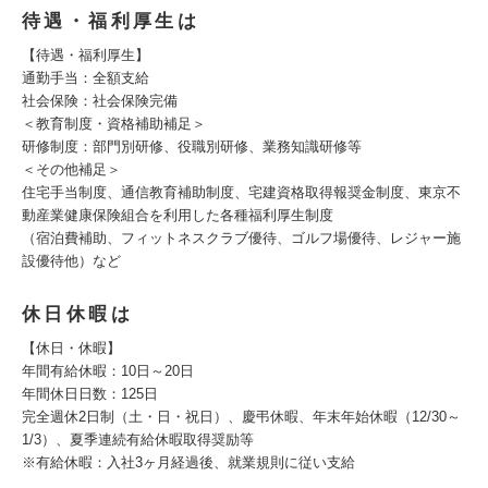
待遇・福利厚生は
【待遇・福利厚生】
通勤手当：全額支給
社会保険：社会保険完備
＜教育制度・資格補助補足＞
研修制度：部門別研修、役職別研修、業務知識研修等
＜その他補足＞
住宅手当制度、通信教育補助制度、宅建資格取得報奨金制度、東京不
動産業健康保険組合を利用した各種福利厚生制度
（宿泊費補助、フィットネスクラブ優待、ゴルフ場優待、レジャー施
設優待他）など
休日休暇は
【休日・休暇】
年間有給休暇：10日～20日
年間休日日数：125日
完全週休2日制（土・日・祝日）、慶弔休暇、年末年始休暇（12/30～
1/3）、夏季連続有給休暇取得奨励等
※有給休暇：入社3ヶ月経過後、就業規則に従い支給