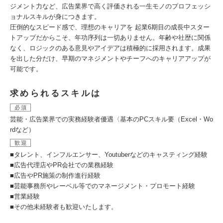
ジメント力など、広告業界で高く評価される一生モノのプロフェッシ
ョナルスキルが身につきます。
圧倒的なスピード感で、理想のキャリアを 起業6期目の成長中スター
トアップだからこそ、年功序列は一切ありません。年齢や社歴に関係
なく、ロジックのある意見やアイデアは積極的に採用されます。成果
を出した分だけ、早期のマネジメントやチーフへのキャリアアップが
可能です。
求められるスキルは
必須
芸能・広告業界での実務経験者優遇〈基本のPCスキル要（Excel・Wo
rdなど）
歓迎
■タレント、インフルエンサー、Youtuberなどのキャスティング経験
■広告代理店やPR会社での業務経験
■広告やPR施策の制作進行経験
■芸能事務所やレーベル等でのマネージメント・プロモート経験
■営業経験
■その他未経験者も歓迎いたします。