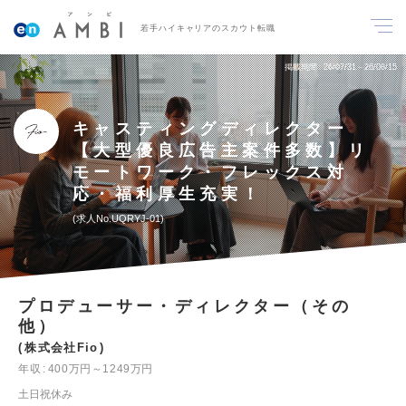
若手ハイキャリアのスカウト転職
掲載期間
26/07/31～26/08/15
キャスティングディレクター
【大型優良広告主案件多数】リ
モートワーク・フレックス対
応・福利厚生充実！
求人No.UQRYJ-01
プロデューサー・ディレクター（その
他）
株式会社Fio
年収
400万円～1249万円
土日祝休み