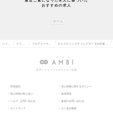
最近ご覧になった求人に基づいた
おすすめの求人
ホーム
ハイク
クリエ
プロデューサ
キャスティングディレクター【大型優良
ラス求
イティ
ー・ディレクタ
広告主案件多数】リモートワーク・フレ
人TO
ブ系の
ー（その他）の
ックス対応・福利厚生充実！の求人情報
P
転職
転職
若手ハイキャリアのスカウト転職
利用規約
求人情報に関するポリシー
個人情報の取り扱い
推奨環境
ヘルプ・お問い合わせ
参画のお問い合わせ
サイトマップ
エン会社概要