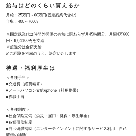
給与はどのくらい貰えるか
月給：25万円～60万円(固定残業代含む)
年収：400～700万
※固定残業代は時間外労働の有無に関わらず月45時間分、月額4万600
円～8万1100円を支給
※超過分は全額支給
※ご経験を考慮のうえ、決定いたします
待遇・福利厚生は
＜各種手当＞
■交通費（経費精算）
■ノートパソコン支給/iphone（社用携帯）
■役職手当
＜各種制度＞
■社会保険完備（労災・雇用・健保・厚生年金）
■各種研修制度
■自己研鑽補助（エンターテインメントに関するサービス利用、自己
研鑽の補助）