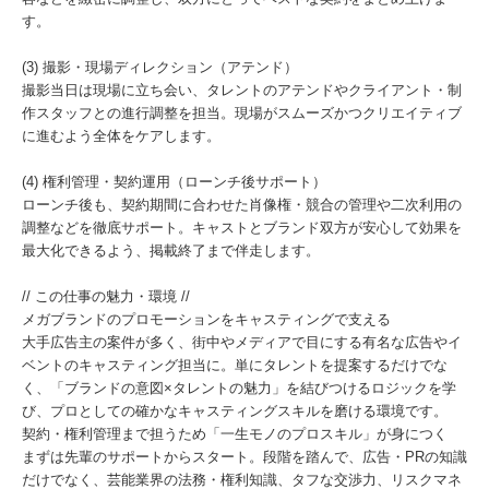
す。
(3) 撮影・現場ディレクション（アテンド）
撮影当日は現場に立ち会い、タレントのアテンドやクライアント・制
作スタッフとの進行調整を担当。現場がスムーズかつクリエイティブ
に進むよう全体をケアします。
(4) 権利管理・契約運用（ローンチ後サポート）
ローンチ後も、契約期間に合わせた肖像権・競合の管理や二次利用の
調整などを徹底サポート。キャストとブランド双方が安心して効果を
最大化できるよう、掲載終了まで伴走します。
// この仕事の魅力・環境 //
メガブランドのプロモーションをキャスティングで支える
大手広告主の案件が多く、街中やメディアで目にする有名な広告やイ
ベントのキャスティング担当に。単にタレントを提案するだけでな
く、「ブランドの意図×タレントの魅力」を結びつけるロジックを学
び、プロとしての確かなキャスティングスキルを磨ける環境です。
契約・権利管理まで担うため「一生モノのプロスキル」が身につく
まずは先輩のサポートからスタート。段階を踏んで、広告・PRの知識
だけでなく、芸能業界の法務・権利知識、タフな交渉力、リスクマネ