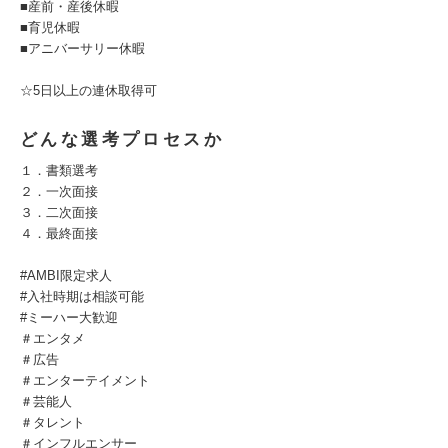
■産前・産後休暇
■育児休暇
■アニバーサリー休暇
☆5日以上の連休取得可
どんな選考プロセスか
１．書類選考
２．一次面接
３．二次面接
４．最終面接
#AMBI限定求人
#入社時期は相談可能
#ミーハー大歓迎
＃エンタメ
＃広告
＃エンターテイメント
＃芸能人
＃タレント
＃インフルエンサー