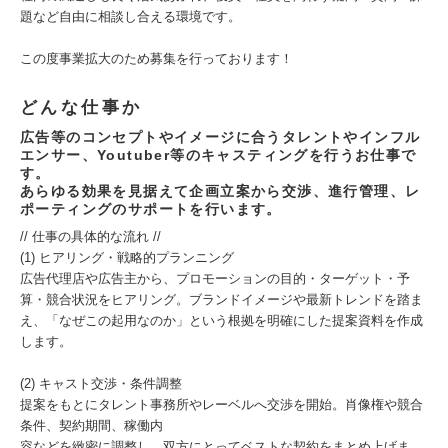
題など自由に相談し合える環境です。
この度事業拡大のため募集を行っております！
どんな仕事か
広告等のコンセプトやイメージに合うタレントやインフル
エンサー、Youtuber等のキャスティングを行うお仕事で
す。
あらゆる効果を見据えて企画立案から交渉、進行管理、レ
ポーティングのサポートを行います。
// 仕事の具体的な流れ //
(1) ヒアリング・戦略的プランニング
広告代理店や広告主から、プロモーションの目的・ターゲット・予
算・競合状況をヒアリング。ブランドイメージや最新トレンドを踏ま
え、「なぜこの起用なのか」という根拠を明確にした提案資料を作成
します。
(2) キャスト交渉・条件調整
提案をもとにタレント事務所やレーベルへ交渉を開始。肖像権や競合
条件、契約期間、稼働内
容などを緻密に調整し、双方にとってベストな契約をまとめ上げま