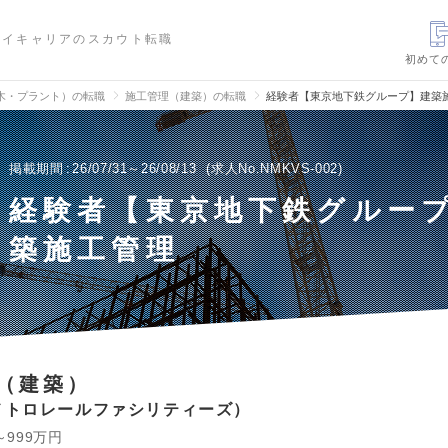
ハイキャリアのスカウト転職
初めて
木・プラント）の転職
施工管理（建築）の転職
経験者【東京地下鉄グループ】建築
掲載期間
26/07/31～26/08/13
求人No.NMKVS-002
経験者【東京地下鉄グルー
築施工管理
（建築）
メトロレールファシリティーズ
～999万円