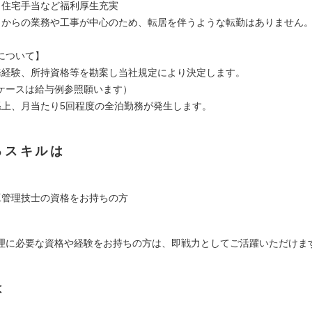
、住宅手当など福利厚生充実
ロからの業務や工事が中心のため、転居を伴うような転勤はありません
について】
務経験、所持資格等を勘案し当社規定により決定します。
ースは給与例参照願います）
係上、月当たり5回程度の全泊勤務が発生します。
るスキルは
工管理技士の資格をお持ちの方
理に必要な資格や経験をお持ちの方は、即戦力としてご活躍いただけま
は