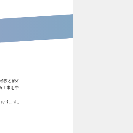
な経験と優れ
負工事を中
ております。