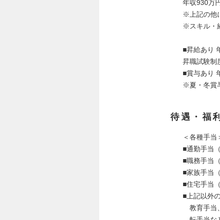
年収930万
※上記の他
※スキル・
■昇給あり 
昇職試験制
■賞与あり 
※夏・冬賞与
待遇・福
＜各種手当
■通勤手当
■職務手当（主
■家族手当（
■住宅手当（
■上記以外
教育手当、
転手当な