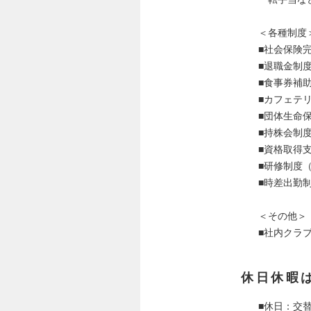
＜各種制度
■社会保険
■退職金制
■食事券補
■カフェテ
■団体生命
■持株会制
■資格取得
■研修制度
■時差出勤
＜その他＞
■社内クラ
休日休暇
■休日：交