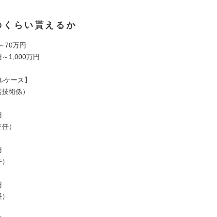
のくらい貰えるか
～70万円
～1,000万円
ルケース】
統括技術係）
円
副主任）
円
任）
円
係長）