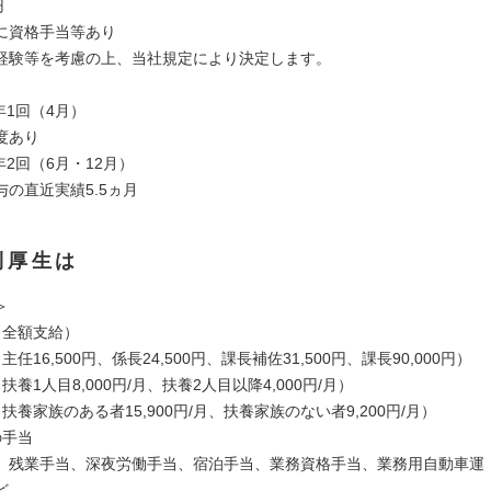
円
に資格手当等あり
経験等を考慮の上、当社規定により決定します。
年1回（4月）
度あり
年2回（6月・12月）
の直近実績5.5ヵ月
利厚生は
＞
（全額支給）
任16,500円、係長24,500円、課長補佐31,500円、課長90,000円）
扶養1人目8,000円/月、扶養2人目以降4,000円/月）
扶養家族のある者15,900円/月、扶養家族のない者9,200円/月）
の手当
残業手当、深夜労働手当、宿泊手当、業務資格手当、業務用自動車運
ど