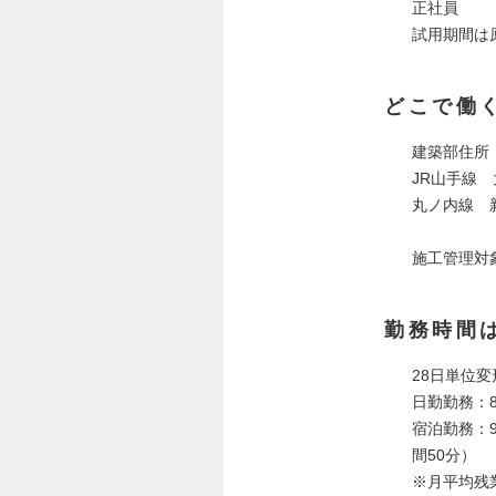
正社員
試用期間は
どこで働
建築部住所：
JR山手線
丸ノ内線 
施工管理対
勤務時間
28日単位
日勤勤務：8
宿泊勤務：9
間50分）
※月平均残業