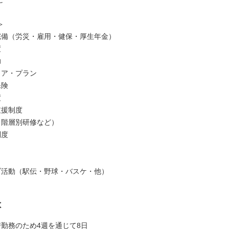
＞
完備（労災・雇用・健保・厚生年金）
度
助
リア・プラン
保険
度
支援制度
（階層別研修など）
制度
ブ活動（駅伝・野球・バスケ・他）
は
替勤務のため4週を通じて8日