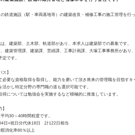
】
ロの鉄道施設（駅・車両基地等）の建築改良・補修工事の施工管理を行
】
織は、建築部、土木部、軌道部があり、本求人は建築部での募集です。
は、建築管理課、建築課、営繕課、工事計画課、大塚工事事務所があり
予定です。
パス】
て必要な資格取得を取得し、能力を磨いて頂き将来の管理職を目指すキ
を活かし特定分野の専門職の道も選択可能です。
取得については勉強会を実施するなど積極的に推進しています。
力】
平均30～40時間程度です。
04日+祝日分代休18日 計122日相当
休暇消化率80％以上