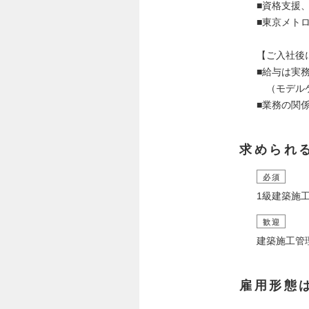
■資格支援
■東京メト
【ご入社後
■給与は実
（モデルケ
■業務の関
求められ
必須
1級建築施
歓迎
建築施工管
雇用形態