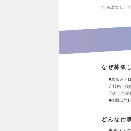
転勤なし
なぜ募集
■東京メト
た技術・技
心とした事
■今回は当
どんな仕
東京メト