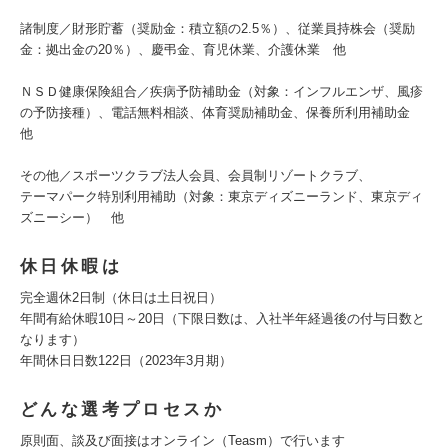
諸制度／財形貯蓄（奨励金：積立額の2.5％）、従業員持株会（奨励
金：拠出金の20％）、慶弔金、育児休業、介護休業 他
ＮＳＤ健康保険組合／疾病予防補助金（対象：インフルエンザ、風疹
の予防接種）、電話無料相談、体育奨励補助金、保養所利用補助金
他
その他／スポーツクラブ法人会員、会員制リゾートクラブ、
テーマパーク特別利用補助（対象：東京ディズニーランド、東京ディ
ズニーシー） 他
休日休暇は
完全週休2日制（休日は土日祝日）
年間有給休暇10日～20日（下限日数は、入社半年経過後の付与日数と
なります）
年間休日日数122日（2023年3月期）
どんな選考プロセスか
原則面、談及び面接はオンライン（Teasm）で行います