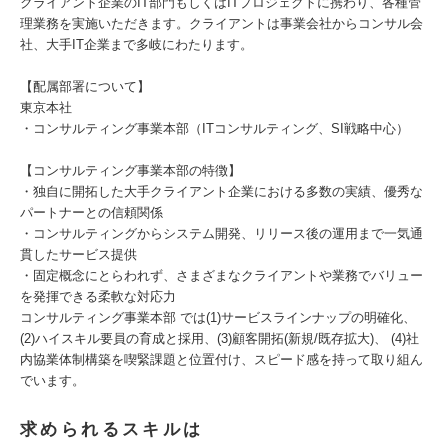
クライアント企業のIT部門もしくはITプロジェクトに携わり、各種管
理業務を実施いただきます。クライアントは事業会社からコンサル会
社、大手IT企業まで多岐にわたります。
【配属部署について】
東京本社
・コンサルティング事業本部（ITコンサルティング、SI戦略中心）
【コンサルティング事業本部の特徴】
・独自に開拓した大手クライアント企業における多数の実績、優秀な
パートナーとの信頼関係
・コンサルティングからシステム開発、リリース後の運用まで一気通
貫したサービス提供
・固定概念にとらわれず、さまざまなクライアントや業務でバリュー
を発揮できる柔軟な対応力
コンサルティング事業本部 では(1)サービスラインナップの明確化、
(2)ハイスキル要員の育成と採用、(3)顧客開拓(新規/既存拡大)、 (4)社
内協業体制構築を喫緊課題と位置付け、スピード感を持って取り組ん
でいます。
求められるスキルは