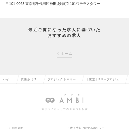
〒101-0063 東京都千代田区神田淡路町2-101ワテラスタワー
最近ご覧になった求人に基づいた
おすすめの求人
ホーム
ハイク
技術系（IT・
プロジェクトマネージ
【東京】PM～プロジェク
ラス求
Web・通信
ャー（Web・オープ
トの円滑な推進に寄与す
人TOP
系）の転職
ン系）の転職
る～の求人情報
若手ハイキャリアのスカウト転職
利用規約
求人情報に関するポリシー