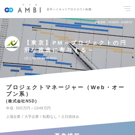
若手ハイキャリアのスカウト転職
掲載期間
26/08/06～26/08/19
【東京】PM～プロジェクトの円
滑な推進に寄与する～
求人No.DFBYW-002
プロジェクトマネージャー（Web・オー
プン系）
株式会社NSD
年収
500万円～1049万円
上場企業
大手企業
転勤なし
土日祝休み