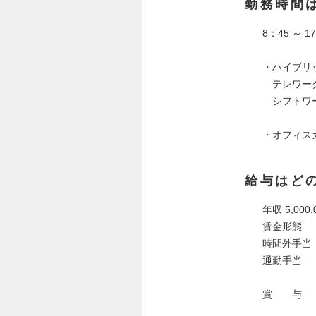
勤務時間
8：45 ～ 
・ハイブリ
テレワーク
シフトワー
8:00～16
・オフィス
給与はど
年収 5,000,0
賃金形態 
時間外手当
通勤手当 
＊通勤は
賞 与 ：