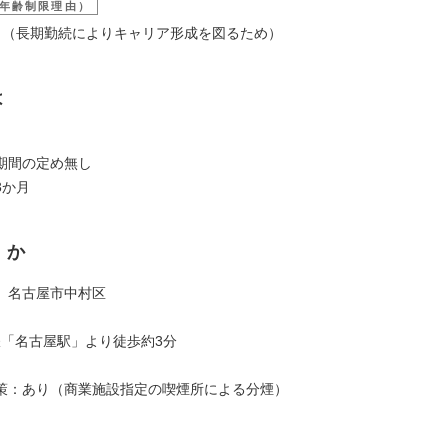
年齢制限理由）
9歳 （長期勤続によりキャリア形成を図るため）
は
期間の定め無し
3か月
くか
）名古屋市中村区
〉
鉄「名古屋駅」より徒歩約3分
策：あり（商業施設指定の喫煙所による分煙）