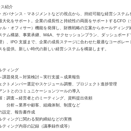
ンス紹介
・ガバナンス・マネジメントなどの視点から、持続可能な経営システム
最大化をサポート。企業の成長性と持続性の両面をサポートするCFO（
ャル・オフィサー）機能を発揮し、財務戦略の立案からホールディング
ステム構築、事業承継、M&A、サクセッションプラン、ダッシュボード
理）、IPO 支援まで、企業の成長ステージに合わせた最適なコーポレー
スを提供。新しい時代の新しい経営システムを構築します。
】
ルティング
課題発見～対策検討～実行支援～成果報告
クトメンバー選定やスケジュール調整、プロジェクト進捗管理
ントとのコミュニケーションツールの導入
：調査→経営者とのミーティング、資料提出依頼
業界や顧客、組織体制、制度など
設定、報告書作成
ティングに関わる契約締結などの実務
ティング内容の記録（議事録作成等）