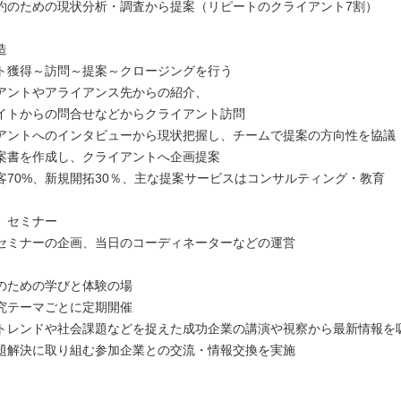
のための現状分析・調査から提案（リピートのクライアント7割）
造
獲得～訪問～提案～クロージングを行う
ントやアライアンス先からの紹介、
トからの問合せなどからクライアント訪問
ントへのインタビューから現状把握し、チームで提案の方向性を協議
書を作成し、クライアントへ企画提案
70%、新規開拓30％、主な提案サービスはコンサルティング・教育
、セミナー
ミナーの企画、当日のコーディネーターなどの運営
ための学びと体験の場
テーマごとに定期開催
レンドや社会課題などを捉えた成功企業の講演や視察から最新情報を
解決に取り組む参加企業との交流・情報交換を実施