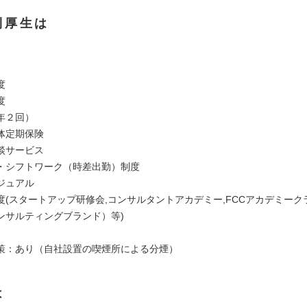
利厚生は
度
度
年２回）
体定期保険
談サービス
・シフトワーク（時差出勤）制度
ジュアル
(スタートアップ研修会,コンサルタントアカデミー,FCCアカデミークラ
ンサルティングブランド）等)
策：あり（自社設置の喫煙所による分煙）
は