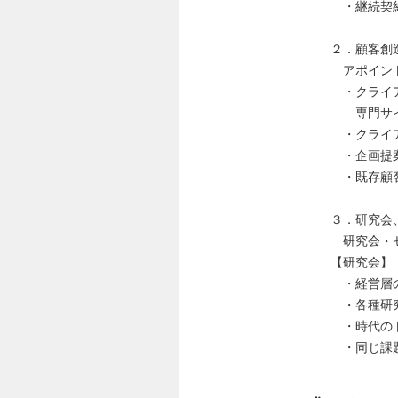
・継続契約
２．顧客創
アポイント
・クライア
専門サイ
・クライア
・企画提案
・既存顧客
３．研究会
研究会・セ
【研究会】
・経営層の
・各種研究
・時代のト
・同じ課題