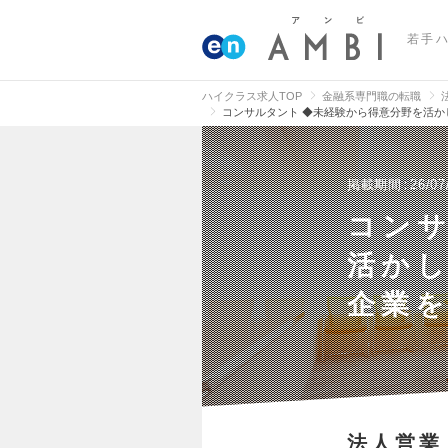
若手
ハイクラス求人TOP
金融系専門職の転職
コンサルタント ◆未経験から得意分野を活
掲載期間
26/07
コンサ
活か
企業
法人営業