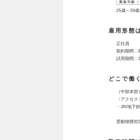
募集年齢（
25歳～3
雇用形態
正社員
契約期間：
試用期間：
どこで働
（中部本部
〈アクセス
・JR/地下
受動喫煙対