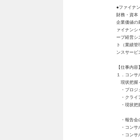
●ファイナ
財務・資本
企業価値の
ァイナンシ
ープ経営シ
ト（業績管
ンスサービ
【仕事内容
１．コンサ
現状把握～
・プロジェ
・クライア
・現状把握
分析→
・報告会の
・コンサル
・コンサル