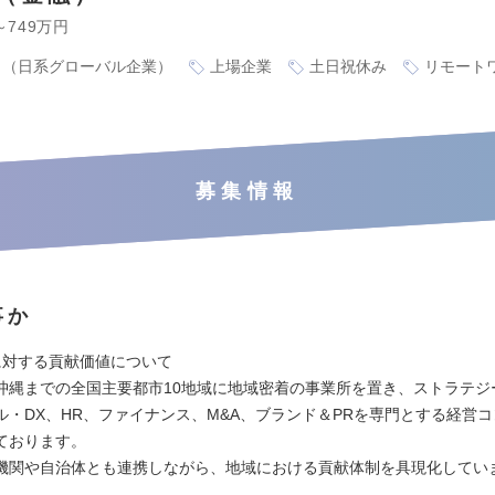
～749万円
り（日系グローバル企業）
上場企業
土日祝休み
リモート
募集情報
事か
に対する貢献価値について
沖縄までの全国主要都市10地域に地域密着の事業所を置き、ストラテジ
ル・DX、HR、ファイナンス、M&A、ブランド＆PRを専門とする経営
ております。
機関や自治体とも連携しながら、地域における貢献体制を具現化してい