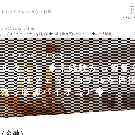
ハイキャリアのスカウト転職
初めて
法人営業（金融）の転職
かしてプロフェッショナルを目指す◆企業を救う医師パイオニア◆の求人情報
/25～26/08/07
求人No.HBC-3236
ルタント ◆未経験から得意
してプロフェッショナルを目
を救う医師パイオニア◆
（金融）