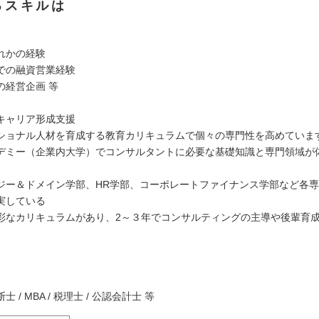
るスキルは
れかの経験
での融資営業経験
の経営企画 等
キャリア形成支援
ショナル人材を育成する教育カリキュラムで個々の専門性を高めていま
デミー（企業内大学）でコンサルタントに必要な基礎知識と専門領域が
ジー＆ドメイン学部、HR学部、コーポレートファイナンス学部など各
実している
彩なカリキュラムがあり、2～３年でコンサルティングの主導や後輩育
】
 / MBA / 税理士 / 公認会計士 等