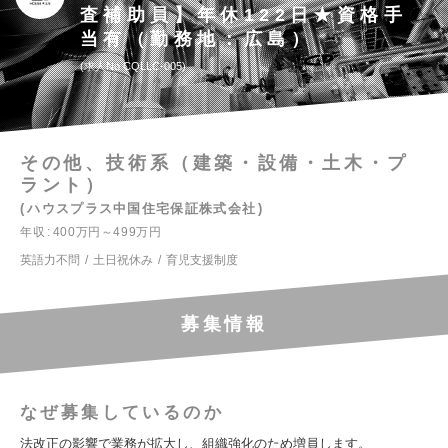
査補助員】年休122日★資格手
当有（勤務地：広島）
求人No.CQLLC-005
その他、技術系（建築・設備・土木・プ
ラント）
ハウスプラス中国住宅保証株式会社
年収
400万円～499万円
英語力不問
土日祝休み
育児支援制度
募集情報
なぜ募集しているのか
法改正の影響で業務が拡大し、組織強化のため増員します。