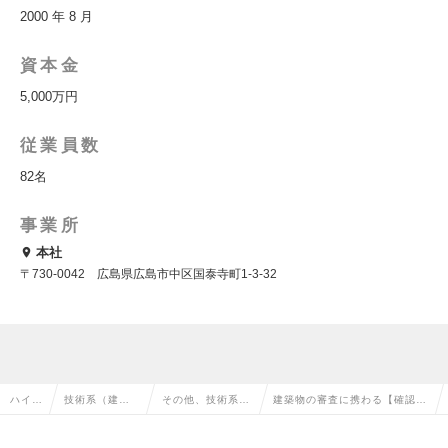
2000 年 8 月
資本金
5,000万円
従業員数
82名
事業所
本社
〒730-0042 広島県広島市中区国泰寺町1-3-32
ハイク
技術系（建
その他、技術系
建築物の審査に携わる【確認審
ラス求
築・設備・土
（建築・設備・土
査補助員】年休122日★資格手