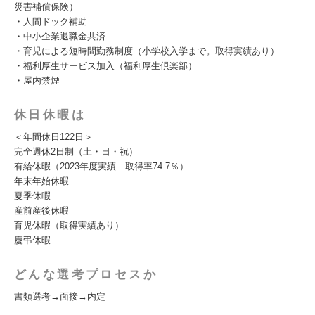
災害補償保険）
・人間ドック補助
・中小企業退職金共済
・育児による短時間勤務制度（小学校入学まで。取得実績あり）
・福利厚生サービス加入（福利厚生倶楽部）
・屋内禁煙
休日休暇は
＜年間休日122日＞
完全週休2日制（土・日・祝）
有給休暇（2023年度実績 取得率74.7％）
年末年始休暇
夏季休暇
産前産後休暇
育児休暇（取得実績あり）
慶弔休暇
どんな選考プロセスか
書類選考→面接→内定