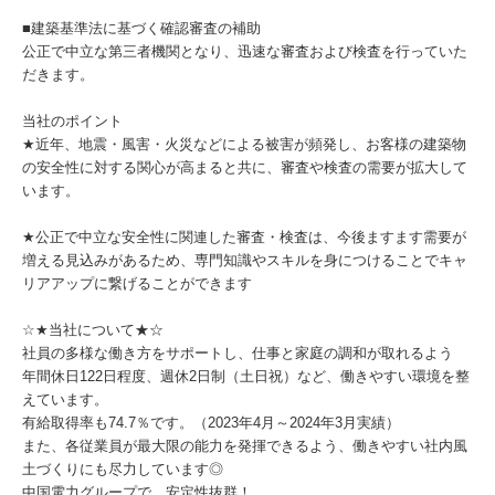
■建築基準法に基づく確認審査の補助
公正で中立な第三者機関となり、迅速な審査および検査を行っていた
だきます。
当社のポイント
★近年、地震・風害・火災などによる被害が頻発し、お客様の建築物
の安全性に対する関心が高まると共に、審査や検査の需要が拡大して
います。
★公正で中立な安全性に関連した審査・検査は、今後ますます需要が
増える見込みがあるため、専門知識やスキルを身につけることでキャ
リアアップに繋げることができます
☆★当社について★☆
社員の多様な働き方をサポートし、仕事と家庭の調和が取れるよう
年間休日122日程度、週休2日制（土日祝）など、働きやすい環境を整
えています。
有給取得率も74.7％です。（2023年4月～2024年3月実績）
また、各従業員が最大限の能力を発揮できるよう、働きやすい社内風
土づくりにも尽力しています◎
中国電力グループで、安定性抜群！