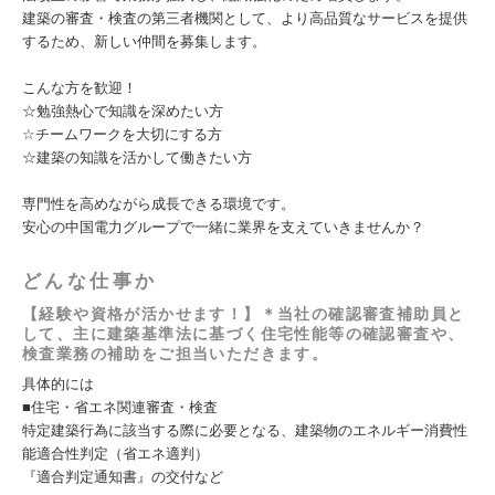
建築の審査・検査の第三者機関として、より高品質なサービスを提供
するため、新しい仲間を募集します。
こんな方を歓迎！
☆勉強熱心で知識を深めたい方
☆チームワークを大切にする方
☆建築の知識を活かして働きたい方
専門性を高めながら成長できる環境です。
安心の中国電力グループで一緒に業界を支えていきませんか？
どんな仕事か
【経験や資格が活かせます！】＊当社の確認審査補助員と
して、主に建築基準法に基づく住宅性能等の確認審査や、
検査業務の補助をご担当いただきます。
具体的には
■住宅・省エネ関連審査・検査
特定建築行為に該当する際に必要となる、建築物のエネルギー消費性
能適合性判定（省エネ適判）
『適合判定通知書』の交付など