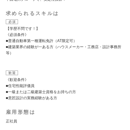
求められるスキルは
必須
【学歴不問です！】
《必須条件》
■普通自動車第一種運転免許（AT限定可）
■建築業界の経験が一ある方（ハウスメーカー・工務店・設計事務所
等）
歓迎
《歓迎条件》
■住宅性能評価員
■一級または二級建築士資格をお持ちの方
■意匠設計の実務経験がある方
雇用形態は
正社員