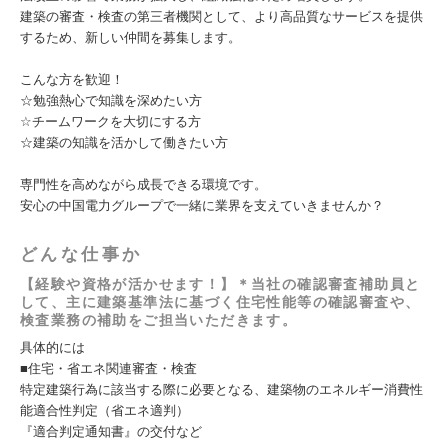
建築の審査・検査の第三者機関として、より高品質なサービスを提供
するため、新しい仲間を募集します。
こんな方を歓迎！
☆勉強熱心で知識を深めたい方
☆チームワークを大切にする方
☆建築の知識を活かして働きたい方
専門性を高めながら成長できる環境です。
安心の中国電力グループで一緒に業界を支えていきませんか？
どんな仕事か
【経験や資格が活かせます！】＊当社の確認審査補助員と
して、主に建築基準法に基づく住宅性能等の確認審査や、
検査業務の補助をご担当いただきます。
具体的には
■住宅・省エネ関連審査・検査
特定建築行為に該当する際に必要となる、建築物のエネルギー消費性
能適合性判定（省エネ適判）
『適合判定通知書』の交付など