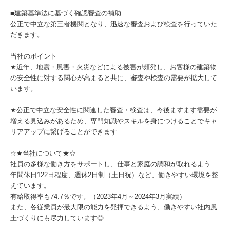
■建築基準法に基づく確認審査の補助
公正で中立な第三者機関となり、迅速な審査および検査を行っていた
だきます。
当社のポイント
★近年、地震・風害・火災などによる被害が頻発し、お客様の建築物
の安全性に対する関心が高まると共に、審査や検査の需要が拡大して
います。
★公正で中立な安全性に関連した審査・検査は、今後ますます需要が
増える見込みがあるため、専門知識やスキルを身につけることでキャ
リアアップに繋げることができます
☆★当社について★☆
社員の多様な働き方をサポートし、仕事と家庭の調和が取れるよう
年間休日122日程度、週休2日制（土日祝）など、働きやすい環境を整
えています。
有給取得率も74.7％です。（2023年4月～2024年3月実績）
また、各従業員が最大限の能力を発揮できるよう、働きやすい社内風
土づくりにも尽力しています◎