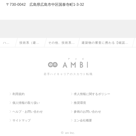
〒730-0042 広島県広島市中区国泰寺町1-3-32
ハイ
技術系（建
その他、技術系
建築物の審査に携わる【確認審
クラ
築・設備・土
（建築・設備・土
査補助員】年休122日★資格手
ス求
木・プラン
木・プラント）の
当有【中国電力グループ】の求
人TO
ト）の転職
転職
人情報
若手ハイキャリアのスカウト転職
P
利用規約
求人情報に関するポリシー
個人情報の取り扱い
推奨環境
ヘルプ・お問い合わせ
参画のお問い合わせ
サイトマップ
エン会社概要
©
en Inc.