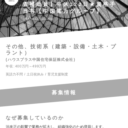
査補助員】年休122日★資格手
当有【中国電力グループ】
求人No.CQLLC-004
その他、技術系（建築・設備・土木・プ
ラント）
ハウスプラス中国住宅保証株式会社
年収
400万円～499万円
英語力不問
土日祝休み
育児支援制度
募集情報
なぜ募集しているのか
法改正の影響で業務が拡大し、組織強化のため増員します。