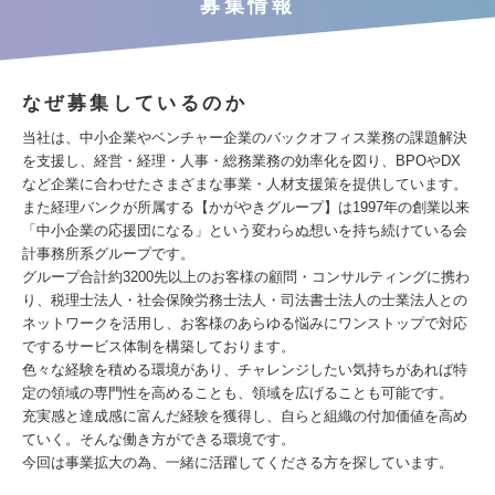
募集情報
なぜ募集しているのか
当社は、中小企業やベンチャー企業のバックオフィス業務の課題解決
を支援し、経営・経理・人事・総務業務の効率化を図り、BPOやDX
など企業に合わせたさまざまな事業・人材支援策を提供しています。
また経理バンクが所属する【かがやきグループ】は1997年の創業以来
「中小企業の応援団になる」という変わらぬ想いを持ち続けている会
計事務所系グループです。
グループ合計約3200先以上のお客様の顧問・コンサルティングに携わ
り、税理士法人・社会保険労務士法人・司法書士法人の士業法人との
ネットワークを活用し、お客様のあらゆる悩みにワンストップで対応
でするサービス体制を構築しております。
色々な経験を積める環境があり、チャレンジしたい気持ちがあれば特
定の領域の専門性を高めることも、領域を広げることも可能です。
充実感と達成感に富んだ経験を獲得し、自らと組織の付加価値を高め
ていく。そんな働き方ができる環境です。
今回は事業拡大の為、一緒に活躍してくださる方を探しています。