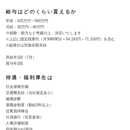
給与はどのくらい貰えるか
年収：425万円～560万円
月給：30万円～40万円
※経験・能力など考慮の上、決定いたします
※上記に固定残業代（月30時間分＝54,191円～71,316円）を含む
※超過分は別途全額支給
昇給年1回（7月）
賞与年2回
待遇・福利厚生は
社会保険完備
交通費支給（当社規定あり）
健康診断
退職金制度（勤続3年以上）
従業員持株会
社員旅行（任意参加）
人事評価制度
四半期1on1面談