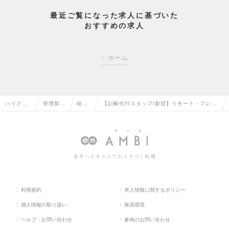
最近ご覧になった求人に基づいた
おすすめの求人
ホーム
ハイクラ
管理部門
経理
【記帳代行スタッフ/新宿】リモート・フレッ
ス求人TO
系の転職
の転
クス完備/風通し抜群◎/転勤無しの求人情報
P
職
若手ハイキャリアのスカウト転職
利用規約
求人情報に関するポリシー
個人情報の取り扱い
推奨環境
ヘルプ・お問い合わせ
参画のお問い合わせ