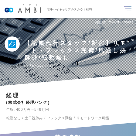
若手ハイキャリアのスカウト転職
掲載期間
26/07/31～26/08/13
【記帳代行スタッフ/新宿】リモ
ート・フレックス完備/風通し抜
群◎/転勤無し
求人No.AVYLN-002
経理
株式会社経理バンク
年収
400万円～549万円
転勤なし
土日祝休み
フレックス勤務
リモートワーク可能