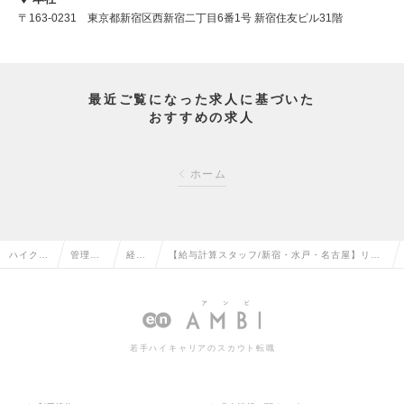
〒163-0231 東京都新宿区西新宿二丁目6番1号 新宿住友ビル31階
最近ご覧になった求人に基づいた
おすすめの求人
ホーム
ハイクラ
管理部
経理
【給与計算スタッフ/新宿・水戸・名古屋】リモ
ス求人T
門系の
の転
ート・フレックス完備/風通し抜群◎/転勤無しの
OP
転職
職
求人情報
若手ハイキャリアのスカウト転職