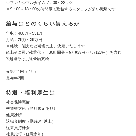
※フレキシブルタイム 7：00～22：00
※9：00～18：00の時間帯で勤務するスタッフが多い職場です
給与はどのくらい貰えるか
年収：400万～551万
月給：28万～39万円
※経験・能力など考慮の上、決定いたします
※上記に固定残業代（月30時間分＝5万939円～7万123円）を含む
※超過分は別途全額支給
昇給年1回（7月）
賞与年2回
待遇・福利厚生は
社会保険完備
交通費支給（当社規定あり）
健康診断
退職金制度（勤続3年以上）
従業員持株会
社員旅行（任意参加）