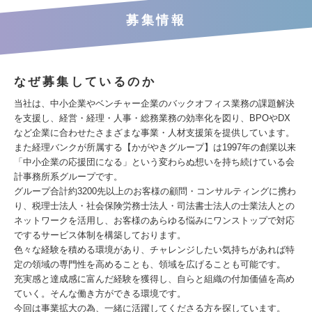
募集情報
なぜ募集しているのか
当社は、中小企業やベンチャー企業のバックオフィス業務の課題解決
を支援し、経営・経理・人事・総務業務の効率化を図り、BPOやDX
など企業に合わせたさまざまな事業・人材支援策を提供しています。
また経理バンクが所属する【かがやきグループ】は1997年の創業以来
「中小企業の応援団になる」という変わらぬ想いを持ち続けている会
計事務所系グループです。
グループ合計約3200先以上のお客様の顧問・コンサルティングに携わ
り、税理士法人・社会保険労務士法人・司法書士法人の士業法人との
ネットワークを活用し、お客様のあらゆる悩みにワンストップで対応
でするサービス体制を構築しております。
色々な経験を積める環境があり、チャレンジしたい気持ちがあれば特
定の領域の専門性を高めることも、領域を広げることも可能です。
充実感と達成感に富んだ経験を獲得し、自らと組織の付加価値を高め
ていく。そんな働き方ができる環境です。
今回は事業拡大の為、一緒に活躍してくださる方を探しています。