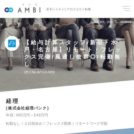
若手ハイキャリアのスカウト転職
掲載期間
26/07/31～26/08/13
【給与計算スタッフ/新宿・水
戸・名古屋】リモート・フレッ
クス完備/風通し抜群◎/転勤無
し
求人No.AVYLN-003
経理
株式会社経理バンク
年収
400万円～549万円
転勤なし
土日祝休み
フレックス勤務
リモートワーク可能