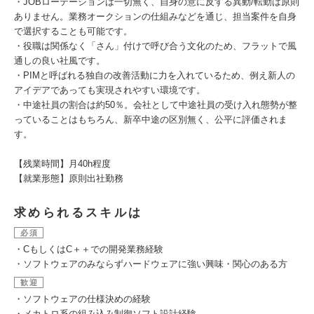
・JOBローテーションは一切無く、自身の意に反する異動/転勤は原則
ありません。業務オークションの仕組みなどを通じ、担当案件を自身
で選択することも可能です。
・役職は関係なく「さん」付けで呼び合う文化のため、フラットで風
通しの良い社風です。
・PIMと呼ばれる独自の改善活動に力を入れているため、例え新人の
アイデアであっても実現されやすい環境です。
・中途社員の割合は約50％。会社として中途社員の受け入れ態勢が整
っていることはもちろん、新卒中途の区別無く、公平に評価されま
す。
【残業時間】月40h程度
【就業形態】原則出社勤務
求められるスキルは
必須
・CもしくはC＋＋での開発業務経験
・ソフトウェアのみならずハードウェアに強い興味・関心のある方
歓迎
・ソフトウェアの仕様決めの経験
・メカトロ系の組み込み制御ソフト設計経験