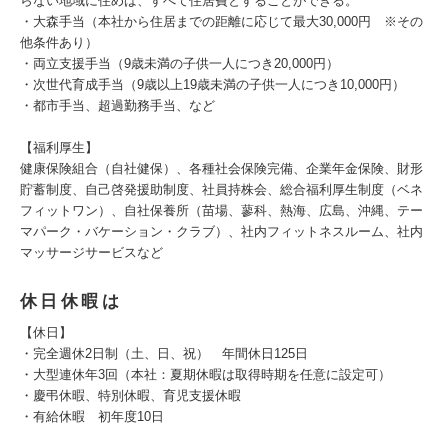
らない地域に住めば、すべて住居費とすることができる。
・大森手当（本社から住居までの距離に応じて最大30,000円 ※その
他条件あり）
・両立支援手当（9歳未満の子供一人につき20,000円）
・次世代育成手当（9歳以上19歳未満の子供一人につき10,000円）
・都市手当、超過勤務手当、など
【福利厚生】
健康保険組合（自社健保）、各種社会保険完備、企業年金保険、財形
貯蓄制度、自己啓発援助制度、社員持株会、総合福利厚生制度（ベネ
フィットワン）、自社保養所（苗場、蓼科、熱海、広島、沖縄、テー
マパーク・バケーション・クラブ）、社内フィットネスルーム、社内
マッサージサービスなど
休日休暇は
【休日】
・完全週休2日制（土、日、祝） 年間休日125日
・大型連休年3回（本社：夏期休暇は取得時期を任意に設定可）
・慶弔休暇、特別休暇、育児支援休暇
・有給休暇 初年度10日