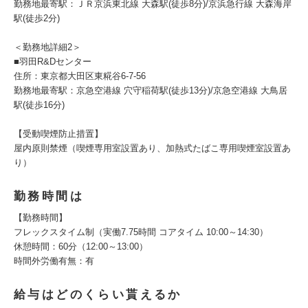
勤務地最寄駅：ＪＲ京浜東北線 大森駅(徒歩8分)/京浜急行線 大森海岸
駅(徒歩2分)
＜勤務地詳細2＞
■羽田R&Dセンター
住所：東京都大田区東糀谷6-7-56
勤務地最寄駅：京急空港線 穴守稲荷駅(徒歩13分)/京急空港線 大鳥居
駅(徒歩16分)
【受動喫煙防止措置】
屋内原則禁煙（喫煙専用室設置あり、加熱式たばこ専用喫煙室設置あ
り）
勤務時間は
【勤務時間】
フレックスタイム制（実働7.75時間 コアタイム 10:00～14:30）
休憩時間：60分（12:00～13:00）
時間外労働有無：有
給与はどのくらい貰えるか