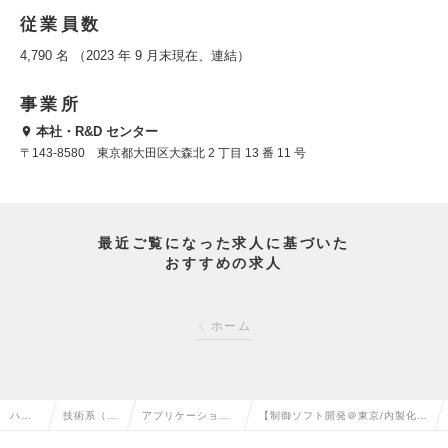
従業員数
4,790 名 （2023 年 9 月末現在、連結）
事業所
本社・R&D センター
〒143-8580 東京都大田区大森北 2 丁目 13 番 11 号
最近ご覧になった求人に基づいた
おすすめの求人
ホーム
ハイ
技術系（電
アプリケーション
【制御ソフト開発＠東京/内製化】
クラ
気・電子・
開発エンジニア
世界トップシェアの半導体製造装