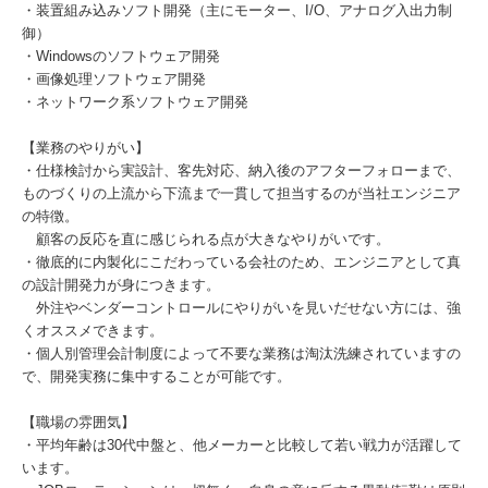
・装置組み込みソフト開発（主にモーター、I/O、アナログ入出力制
御）
・Windowsのソフトウェア開発
・画像処理ソフトウェア開発
・ネットワーク系ソフトウェア開発
【業務のやりがい】
・仕様検討から実設計、客先対応、納入後のアフターフォローまで、
ものづくりの上流から下流まで一貫して担当するのが当社エンジニア
の特徴。
顧客の反応を直に感じられる点が大きなやりがいです。
・徹底的に内製化にこだわっている会社のため、エンジニアとして真
の設計開発力が身につきます。
外注やベンダーコントロールにやりがいを見いだせない方には、強
くオススメできます。
・個人別管理会計制度によって不要な業務は淘汰洗練されていますの
で、開発実務に集中することが可能です。
【職場の雰囲気】
・平均年齢は30代中盤と、他メーカーと比較して若い戦力が活躍して
います。