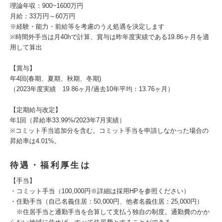
理論年収：900~1600万円
月給：33万円～60万円
※経験・能力・前給等を考慮のうえ処遇を決定します
※時間外手当は月40hで計算、賞与は昨年度実績である19.86ヶ月を適
用して算出
【賞与】
年4回(春期、夏期、秋期、冬期)
（2023年度実績 19.86ヶ月/過去10年平均：13.76ヶ月）
【定期給与改定】
年1回（昇給率33.99%/2023年7月実績）
※コミット手当追加分を含む。コミット手当を申請しなかった場合の
昇給率は4.01%。
待遇・福利厚生は
【手当】
・コミット手当（100,000円※詳細は採用HPを参照ください）
・住勤手当（自己名義住居：50,000円、他者名義住居：25,000円）
※住居手当と通勤手当を合算して支払う独自の制度。通勤費のかか