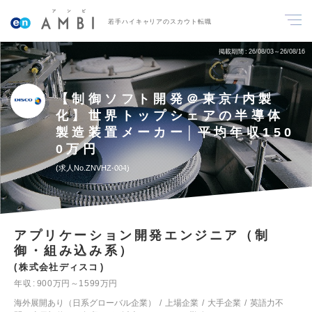
若手ハイキャリアのスカウト転職
掲載期間
26/08/03～26/08/16
【制御ソフト開発＠東京/内製
化】世界トップシェアの半導体
製造装置メーカー│平均年収150
0万円
求人No.ZNVHZ-004
アプリケーション開発エンジニア（制
御・組み込み系）
株式会社ディスコ
年収
900万円～1599万円
海外展開あり（日系グローバル企業）
上場企業
大手企業
英語力不