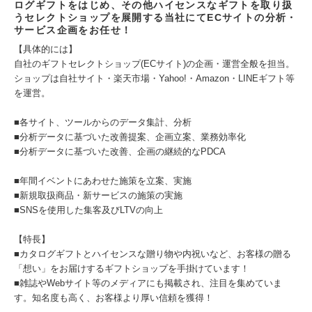
ログギフトをはじめ、その他ハイセンスなギフトを取り扱
うセレクトショップを展開する当社にてECサイトの分析・
サービス企画をお任せ！
【具体的には】
自社のギフトセレクトショップ(ECサイト)の企画・運営全般を担当。
ショップは自社サイト・楽天市場・Yahoo!・Amazon・LINEギフト等
を運営。
■各サイト、ツールからのデータ集計、分析
■分析データに基づいた改善提案、企画立案、業務効率化
■分析データに基づいた改善、企画の継続的なPDCA
■年間イベントにあわせた施策を立案、実施
■新規取扱商品・新サービスの施策の実施
■SNSを使用した集客及びLTVの向上
【特長】
■カタログギフトとハイセンスな贈り物や内祝いなど、お客様の贈る
「想い」をお届けするギフトショップを手掛けています！
■雑誌やWebサイト等のメディアにも掲載され、注目を集めていま
す。知名度も高く、お客様より厚い信頼を獲得！