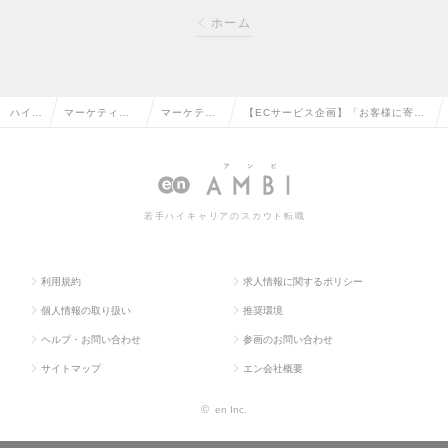
ホーム
ハイク
マーケティン
マーケティ
【ECサービス企画】「お客様に寄り
ラス求
グ・販促企
ングリサー
添い」を実現するため事業拡大中！/
人TO
画・商品開発
チ・分析の
ギフトショップのEC運営企業の求人
P
系の転職
転職
情報
若手ハイキャリアのスカウト転職
利用規約
求人情報に関するポリシー
個人情報の取り扱い
推奨環境
ヘルプ・お問い合わせ
参画のお問い合わせ
サイトマップ
エン会社概要
©
en Inc.