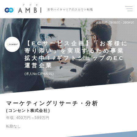
若手ハイキャリアのスカウト転職
掲載期間
26/08/07～26/08/20
【ECサービス企画】「お客様に
寄り添い」を実現するため事業
拡大中！/ギフトショップのEC
運営企業
求人No.CIPNA-01
マーケティングリサーチ・分析
コンセント株式会社
年収
400万円～599万円
転勤なし