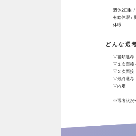
週休2日制 
有給休暇 / 
休暇
どんな選
▽書類選考
▽１次面接
▽２次面接
▽最終選考
▽内定
※選考状況