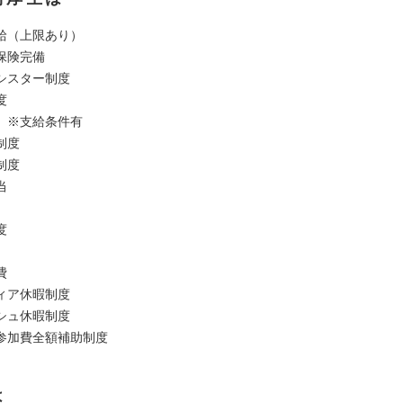
給（上限あり）
保険完備
シスター制度
度
 ※支給条件有
制度
制度
当
度
費
ィア休暇制度
シュ休暇制度
参加費全額補助制度
は