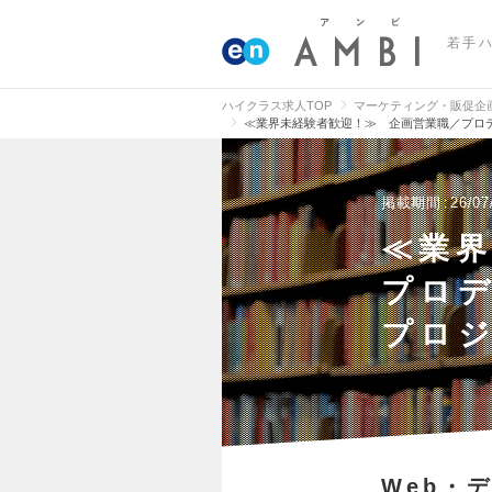
若手
ハイクラス求人TOP
マーケティング・販促企
≪業界未経験者歓迎！≫ 企画営業職／プロ
掲載期間
26/07
≪業
プロ
プロ
Web・