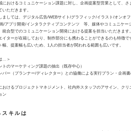
域におけるコミュニケーション課題に対し、企画提案型営業として、さ
ていただきます。
しましては、デジタル広告/WEBサイト/グラフィック/イラスト/オンオ
動画/アプリ開発/インタラクティブコンテンツ 等、媒体やコミュニケー
、統合型でのコミュニケーション開発における提案を担当いただきます
エイターが在籍しており、制作部分にも携わることができるのも特徴で
ト幅、提案幅も広いため、1人の担当者が関われる範囲も広いです。
は…＞
ントのマーケティング課題の抽出（既存中心）
ンバー（プランナー/ディレクター）との協働による実行プラン・企画書
におけるプロジェクトマネジメント、社内外スタッフのアサイン、クリ
ョン
るスキルは