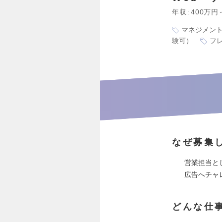
年収
400万円
マネジメン
験可）
フ
なぜ募集
営業担当と
広告へチャ
どんな仕