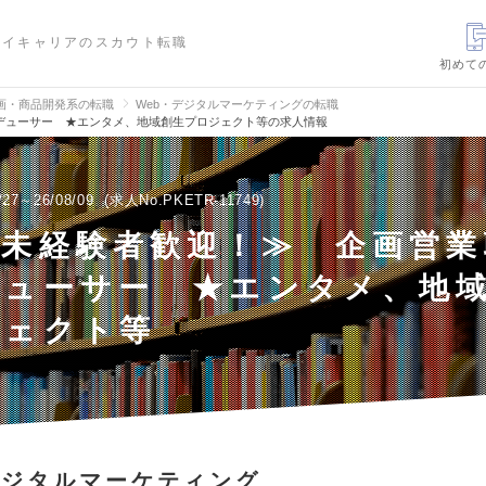
ハイキャリアのスカウト転職
初めて
画・商品開発系の転職
Web・デジタルマーケティングの転職
デューサー ★エンタメ、地域創生プロジェクト等の求人情報
/27～26/08/09
求人No.PKETR-11749
界未経験者歓迎！≫ 企画営業
デューサー ★エンタメ、地
ジェクト等
デジタルマーケティング