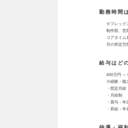
勤務時間
※フレック
制作部、営業
コアタイム1
月の所定労
給与はど
400万円 ～
※経験・能
・想定月給：
・月給制
・賞与：年2
・昇給：年
待遇・福