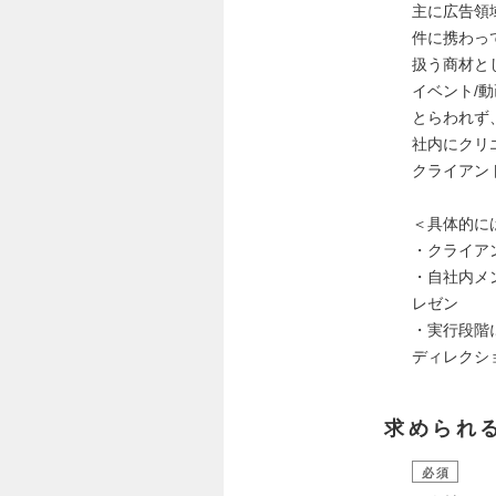
主に広告領
件に携わっ
扱う商材と
イベント/
とらわれず
社内にクリ
クライアン
＜具体的に
・クライア
・自社内メ
レゼン
・実行段階
ディレクシ
求められ
必須