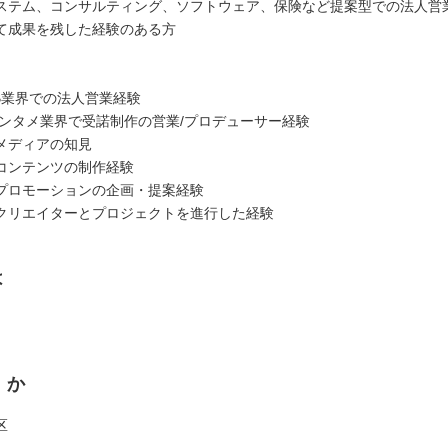
ステム、コンサルティング、ソフトウェア、保険など提案型での法人営
て成果を残した経験のある方
EB業界での法人営業経験
エンタメ業界で受諾制作の営業/プロデューサー経験
メディアの知見
コンテンツの制作経験
プロモーションの企画・提案経験
クリエイターとプロジェクトを進行した経験
は
くか
区