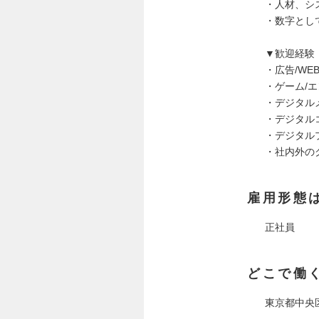
・人材、シ
・数字とし
▼歓迎経験
・広告/W
・ゲーム/
・デジタル
・デジタル
・デジタル
・社内外の
雇用形態
正社員
どこで働
東京都中央