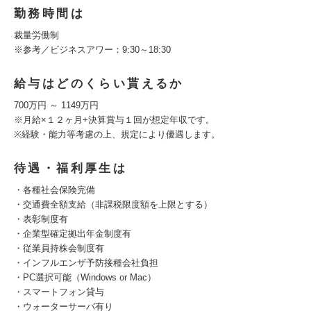
勤務時間は
裁量労働制
※参考／ビジネスアワー：9:30～18:30
給与はどのくらい貰えるか
700万円 ～ 1149万円
※月給×１２ヶ月+決算賞与１回が想定年収です。
※経験・能力等考慮の上、規定により優遇します。
待遇・福利厚生は
・各種社会保険完備
・交通費全額支給（非課税限度額を上限とする）
・表彰制度有
・企業型確定拠出年金制度有
・従業員持株会制度有
・インフルエンザ予防接種会社負担
・PC選択可能（Windows or Mac）
・スマートフォン貸与
・ウォーターサーバ有り