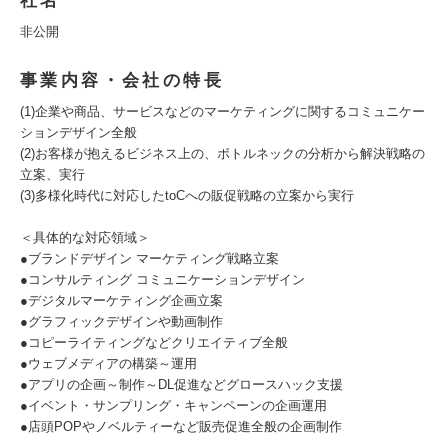
社名
非公開
事業内容・会社の特長
(1)企業や商品、サービスなどのマーケティングに関するコミュニケー
ションデザイン全般
(2)お客様が抱えるビジネス上の、ボトルネックの分析から解決戦略の
立案、実行
(3)多様化時代に対応したtoCへの販促戦略の立案から実行
＜具体的な対応領域＞
●ブランドデザイン マーケティング戦略立案
●コンサルティング コミュニケーションデザイン
●デジタルマーケティング企画立案
●グラフィックデザインや動画制作
●コピーライティングなどクリエイティブ全般
●ウェブメディアの構築～運用
●アプリの企画～制作～DL促進などグロースハック支援
●イベント・サンプリング・キャンペーンの企画運用
●店頭POPやノベルティーなど販売促進全般の企画制作