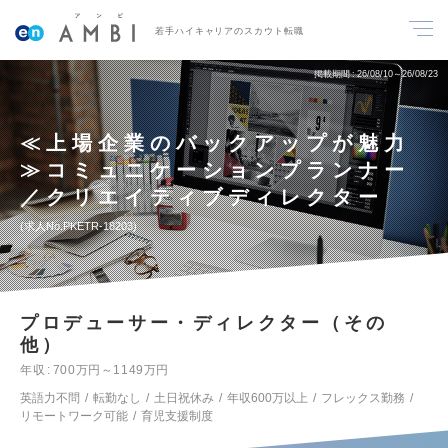
若手ハイキャリアのスカウト転職
掲載期間
26/08/10～26/08/23
≪上場企業のバックアップが魅力
≫コミュニケーションプランナー
／クリエイティブディレクター
求人No.PKETR-18203
プロデューサー・ディレクター（その
他）
年収
700万円～1149万円
英語力不問
転勤なし
土日祝休み
年収600万以上
フレックス勤務
リモートワーク可能
育児支援制度