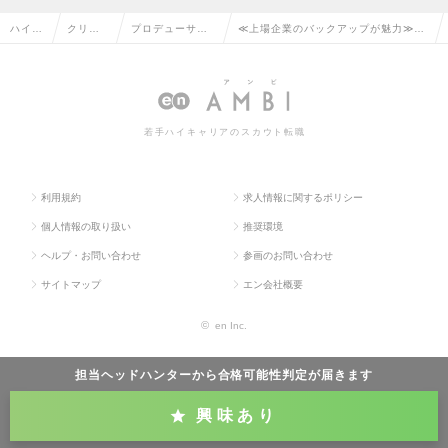
ハイク
クリエ
プロデューサ
≪上場企業のバックアップが魅力≫コ
ラス求
イティ
ー・ディレクタ
ミュニケーションプランナー／クリエ
人TOP
ブ系の
ー（その他）の
イティブディレクターの求人情報
転職
転職
若手ハイキャリアのスカウト転職
利用規約
求人情報に関するポリシー
個人情報の取り扱い
推奨環境
ヘルプ・お問い合わせ
参画のお問い合わせ
サイトマップ
エン会社概要
©
en Inc.
担当ヘッドハンターから
合格可能性判定
が届きます
興味あり