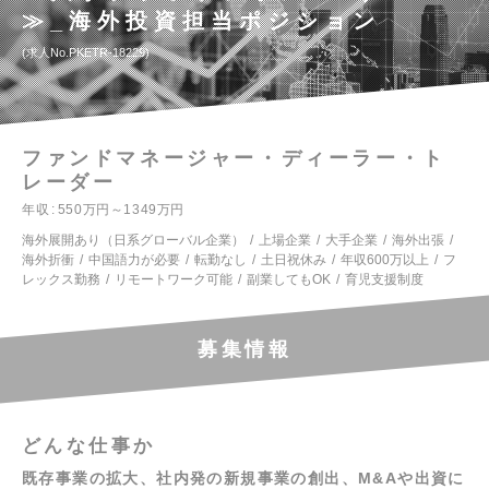
≫_海外投資担当ポジション
求人No.PKETR-18229
ファンドマネージャー・ディーラー・ト
レーダー
年収
550万円～1349万円
海外展開あり（日系グローバル企業）
上場企業
大手企業
海外出張
海外折衝
中国語力が必要
転勤なし
土日祝休み
年収600万以上
フ
レックス勤務
リモートワーク可能
副業してもOK
育児支援制度
募集情報
どんな仕事か
既存事業の拡大、社内発の新規事業の創出、M&Aや出資に