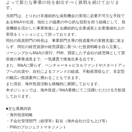
よって新たな事業の柱を創出すべく挑戦を続けておりま
す。
当部門は、とりわけ非連続的な成長機会の実現に必要不可欠な手段で
あるM&Aや出資、他社との協業の中心的な役割を担う組織として、投
資機能を活かした事業推進による継続的な企業成長と企業価値向上の
実現をミッションとして担っております。
同社の投資部門の特長は、事業部門主導の投資案件の実務支援に留ま
らず、同社の経営資源や経営課題に基づいた投資戦略を自ら立案し、
ソーシングからM&Aの実行、PMI、買収した子会社の経営陣として買
収後の事業成長まで、一気通貫で推進出来る点です。
また、M&Aに限らず、ベンチャーキャピタルファンドやスタートアッ
プへの出資や、自社によるファンドの組成、不動産買収など、非定型
の幅広い投資案件に携わることもできます。
また現在、海外投資活動も積極的に展開しております。
本ポジションでは、海外投資／M&A業務にてご活躍いただける方歓迎
しております。
■主な業務内容
・海外投資戦略
・子会社管理部門（経理等）駐在（海外会社の立ち上げ等）
・PMIのプロジェクトマネジメント