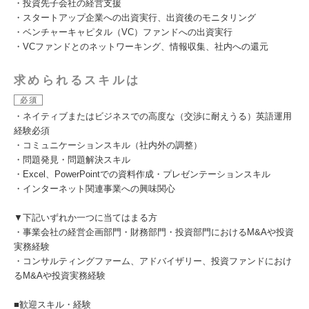
・投資先子会社の経営支援
・スタートアップ企業への出資実行、出資後のモニタリング
・ベンチャーキャピタル（VC）ファンドへの出資実行
・VCファンドとのネットワーキング、情報収集、社内への還元
求められるスキルは
必須
・ネイティブまたはビジネスでの高度な（交渉に耐えうる）英語運用
経験必須
・コミュニケーションスキル（社内外の調整）
・問題発見・問題解決スキル
・Excel、PowerPointでの資料作成・プレゼンテーションスキル
・インターネット関連事業への興味関心
▼下記いずれか一つに当てはまる方
・事業会社の経営企画部門・財務部門・投資部門におけるM&Aや投資
実務経験
・コンサルティングファーム、アドバイザリー、投資ファンドにおけ
るM&Aや投資実務経験
■歓迎スキル・経験