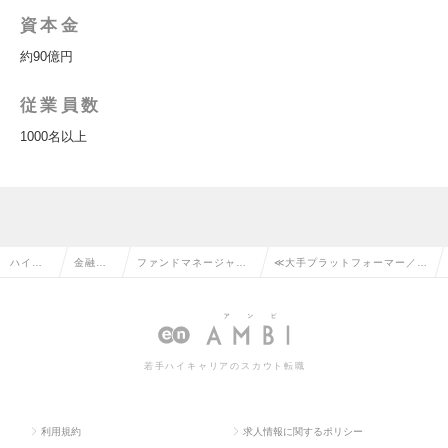
資本金
約90億円
従業員数
1000名以上
ハイク
金融系
ファンドマネージャ
≪大手プラットフォーマー／M
ラス求
専門職
ー・ディーラー・トレ
＆A≫_海外投資担当ポジショ
人TOP
の転職
ーダーの転職
ンの求人情報
若手ハイキャリアのスカウト転職
利用規約
求人情報に関するポリシー