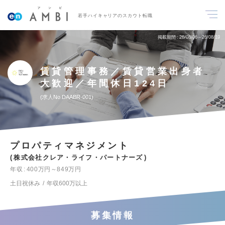
若手ハイキャリアのスカウト転職
掲載期間
26/08/06～26/08/19
賃貸管理事務／賃貸営業出身者
大歓迎／年間休日124日
求人No.DAABR-001
プロパティマネジメント
株式会社クレア・ライフ・パートナーズ
年収
400万円～849万円
土日祝休み
年収600万以上
募集情報