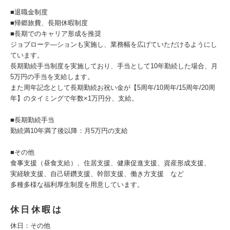
■退職金制度
■帰郷旅費、長期休暇制度
■長期でのキャリア形成を推奨
ジョブローテ―ションも実施し、業務幅を広げていただけるようにし
ています。
長期勤続手当制度を実施しており、手当として10年勤続した場合、月
5万円の手当を支給します。
また周年記念として長期勤続お祝い金が【5周年/10周年/15周年/20周
年】のタイミングで年数×1万円分、支給。
■長期勤続手当
勤続満10年満了後以降：月5万円の支給
■その他
食事支援（昼食支給）、住居支援、健康促進支援、資産形成支援、
実経験支援、自己研鑽支援、幹部支援、働き方支援 など
多種多様な福利厚⽣制度を用意しています。
休日休暇は
休⽇：その他