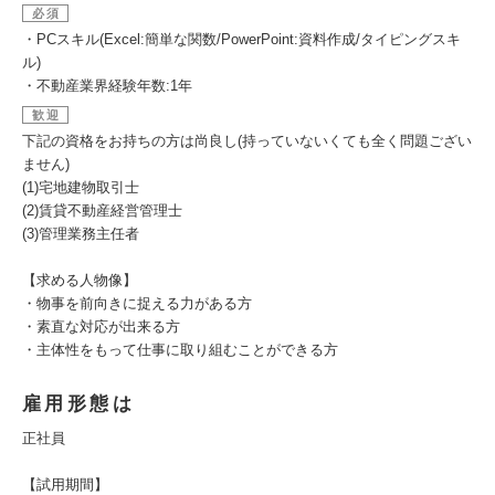
必須
・PCスキル(Excel:簡単な関数/PowerPoint:資料作成/タイピングスキ
ル)
・不動産業界経験年数:1年
歓迎
下記の資格をお持ちの方は尚良し(持っていないくても全く問題ござい
ません)
(1)宅地建物取引士
(2)賃貸不動産経営管理士
(3)管理業務主任者
【求める人物像】
・物事を前向きに捉える力がある方
・素直な対応が出来る方
・主体性をもって仕事に取り組むことができる方
雇用形態は
正社員
【試用期間】