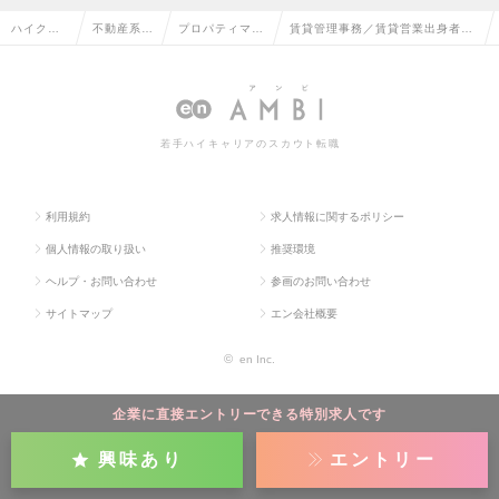
ハイクラ
不動産系専
プロパティマネ
賃貸管理事務／賃貸営業出身者大
ス求人TO
門職の転職
ジメントの転職
歓迎／年間休日124日の求人情報
P
若手ハイキャリアのスカウト転職
利用規約
求人情報に関するポリシー
個人情報の取り扱い
推奨環境
ヘルプ・お問い合わせ
参画のお問い合わせ
サイトマップ
エン会社概要
©
en Inc.
企業に直接エントリーできる特別求人です
興味あり
エントリー