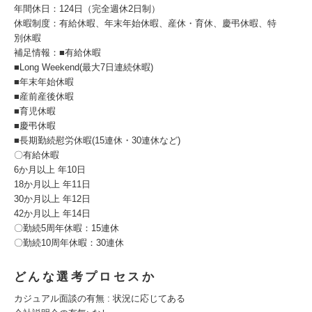
年間休⽇：124⽇（完全週休2日制）
休暇制度：有給休暇、年末年始休暇、産休・育休、慶弔休暇、特
別休暇
補足情報：■有給休暇
■Long Weekend(最大7⽇連続休暇)
■年末年始休暇
■産前産後休暇
■育児休暇
■慶弔休暇
■長期勤続慰労休暇(15連休・30連休など)
〇有給休暇
6か月以上 年10⽇
18か月以上 年11⽇
30か月以上 年12⽇
42か月以上 年14⽇
〇勤続5周年休暇：15連休
〇勤続10周年休暇：30連休
どんな選考プロセスか
カジュアル面談の有無 : 状況に応じてある