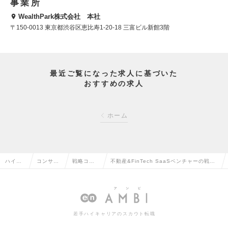
事業所
WealthPark株式会社 本社
〒150-0013 東京都渋谷区恵比寿1-20-18 三富ビル新館3階
最近ご覧になった求人に基づいた
おすすめの求人
ホーム
ハイク
コンサル
戦略コン
不動産&FinTech SaaSベンチャーの戦略
ラス求
タント系
サルタン
DXパートナー（LD/MGR候補）フレック
人TOP
の転職
トの転職
ス・副業可の求人情報
若手ハイキャリアのスカウト転職