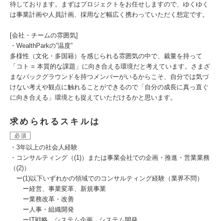
待しております。まずはプロジェクトをお任せしますので、ゆくゆく
は事業計画や人員計画、採用など幅広く携わっていただく想定です。
[会社・チームの雰囲気]
・WealthParkの”温度”
多様性（文化・多国籍）を感じられる雰囲気の中で、裁量を持って
「コト = 本質的な課題」に向き合える環境だと考えています。さまざ
まなバックグラウンドを持つメンバーがいるからこそ、自分では気づ
けない考えや観点に触れることができるので「自分の成長に真っ直ぐ
に向き合える」環境とも捉えていただけるかと思います。
求められるスキルは
必須
・3年以上の社会人経験
・コンサルティング（(1)）または事業会社での企画・推進・営業業務
（(2)）
ー(1)以下いずれかの領域でのコンサルティング経験（業界不問）
ー経営、事業変革、新規事業
ー業務改革・改善
ー人事・組織開発
ーIT戦略、システム企画、システム開発