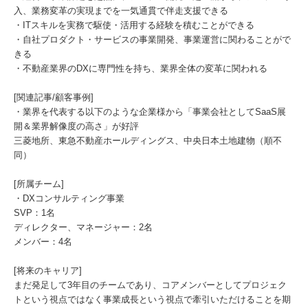
入、業務変革の実現までを一気通貫で伴走支援できる
・ITスキルを実務で駆使・活用する経験を積むことができる
・自社プロダクト・サービスの事業開発、事業運営に関わることがで
きる
・不動産業界のDXに専門性を持ち、業界全体の変革に関われる
[関連記事/顧客事例]
・業界を代表する以下のような企業様から「事業会社としてSaaS展
開＆業界解像度の高さ」が好評
三菱地所、東急不動産ホールディングス、中央日本土地建物（順不
同）
[所属チーム]
・DXコンサルティング事業
SVP：1名
ディレクター、マネージャー：2名
メンバー：4名
[将来のキャリア]
まだ発足して3年目のチームであり、コアメンバーとしてプロジェク
トという視点ではなく事業成長という視点で牽引いただけることを期