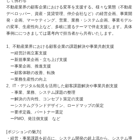
して携わる
不動産業界の顧客企業における変革を支援する。様々な業態（不動産
デベロッパー、資産・賃貸管理、仲介会社など）の経営企画、事業開
発・企画、マーケティング、営業、業務・システム企画、事業モデル
の変革、生産性向上など、多岐に渡るテーマで伴走支援します。具体
事例ににつきましては選考内で担当者から共有いたします。
1、不動産業界における顧客企業の課題解決や事業共創支援
ー経営計画立案支援
ー新規事業企画・立ち上げ支援
ー事業企画、推進支援
ー顧客体験の改善、転換
ー業務生産性の向上
2、IT・デジタル知見を活用した顧客課題解決や事業共創支援
－事業、業務、システム課題の整理
ー解決の方向性、コンセプト策定の支援
ーシステムグランドデザイン、ロードマップの策定
ー要求定義、パートナー選定
ーPMO、発注側支援 など
[ポジションの魅力]
・経営・事業課題を起点に、システム開発の超上流から、システム導