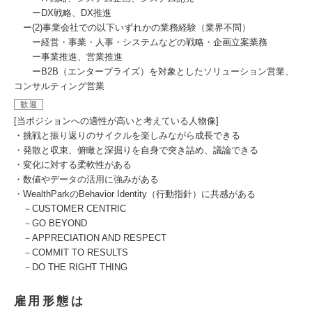
ーDX戦略、DX推進
ー(2)事業会社での以下いずれかの業務経験（業界不問）
ー経営・事業・人事・システムなどの戦略・企画立案業務
ー事業推進、営業推進
ーB2B（エンタープライズ）を対象としたソリューション営業、
コンサルティング営業
歓迎
[当ポジションへの適性が高いと考えている人物像]
・挑戦と振り返りのサイクルを楽しみながら成長できる
・発散と収束、俯瞰と深掘りを自身で突き詰め、議論できる
・変化に対する柔軟性がある
・数値やデータの活用に強みがある
・WealthParkのBehavior Identity（行動指針）に共感がある
－CUSTOMER CENTRIC
－GO BEYOND
－APPRECIATION AND RESPECT
－COMMIT TO RESULTS
－DO THE RIGHT THING
雇用形態は