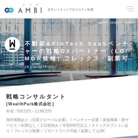
若手ハイキャリアのスカウト転職
掲載期間
26/08/07～26/08/20
不動産&FinTech SaaSベンチ
ャーの戦略DXパートナー（LD/
MGR候補）フレックス・副業可
求人No.WLTP-dx6
戦略コンサルタント
WealthPark株式会社
年収
700万円～1199万円
海外展開あり（日系グローバル企業）
ベンチャー企業
新規事業・新サ
ービス
転勤なし
土日祝休み
年収600万以上
ストックオプションあ
り
フレックス勤務
リモートワーク可能
副業してもOK