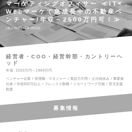
マーケティングオフィサー ≪IT×
Webマーケで急成長中の不動産ベ
ンチャー/年収～2500万円可！≫
求人No.PKETR-18210
経営者・COO・経営幹部・カントリーヘ
ッド
年収
1500万円～2999万円
ベンチャー企業
管理職・マネジャー
英語力不問
土日祝休み
事業責
任者
年収600万以上
フレックス勤務
リモートワーク可能
育児支援
制度
募集情報