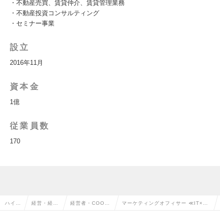
・不動産売買、賃貸仲介、賃貸管理業務
・不動産投資コンサルティング
・セミナー事業
設立
2016年11月
資本金
1億
従業員数
170
ハイク
経営・経営
経営者・COO・
マーケティングオフィサー ≪IT×W
ラス求
企画・事業
経営幹部・カン
ebマーケで急成長中の不動産ベンチ