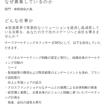
なぜ募集しているのか
部門・体制強化の為
どんな仕事か
★投資業界で革新的なソリューションを提供し急成長して
いる企業を、あなたの力で次のステージへと会社を導きま
せんか？
チーフマーケティングオフィサー (CMO)として、以下を担当していた
だきます。
・デジタルマーケティング戦略の策定と実行し、組織全体のマーケテ
ィング活動の
リード
・新規顧客の獲得および既存顧客のエンゲージメントを深め、ブラン
ド認知度の
向上と市場シェアの拡大
・クロスファンクショナルなチームとの連携による全体戦略の推進
・経営層と連携し、企業全体のビジョンと戦略に基づいたマーケティ
ング計画を
推進、会社の成長を牽引