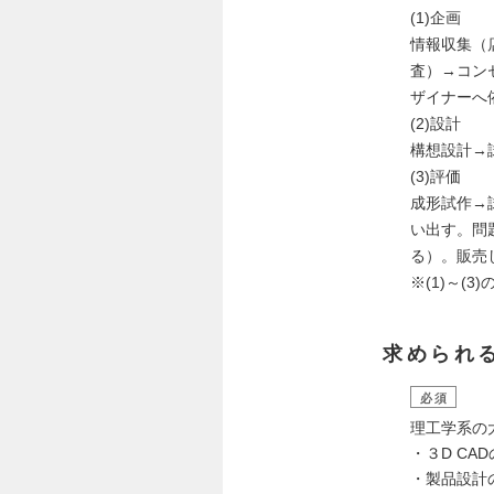
(1)企画
情報収集（
査）→コン
ザイナーへ
(2)設計
構想設計→
(3)評価
成形試作→
い出す。問
る）。販売
※(1)～(
求められ
必須
理工学系の
・３D CA
・製品設計