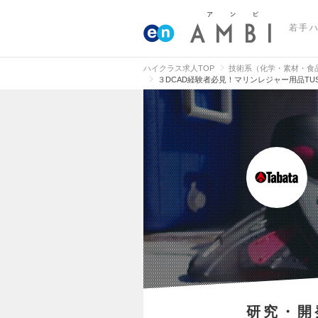
若手
ハイクラス求人TOP
技術系（化学・素材・食
３DCAD経験者必見！マリンレジャー用品T
研究・開