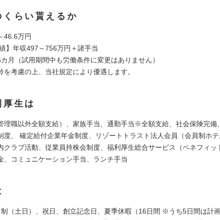
のくらい貰えるか
～46.6万円
実績】年収497～756万円＋諸手当
6カ月（試用期間中も労働条件に変更はありません）
齢を考慮の上、当社規定により優遇します。
利厚生は
管理職以外全額支給）、家族手当、通勤手当※全額支給、社会保険完備
制度、 確定給付企業年金制度、リゾートトラスト法人会員（会員制ホテ
内クラブ活動、従業員持株会制度、福利厚生総合サービス（ベネフィッ
金、コミュニケーション手当、ランチ手当
は
日制（土日）、祝日、創立記念日、夏季休暇（16日間 ※うち5日間は計