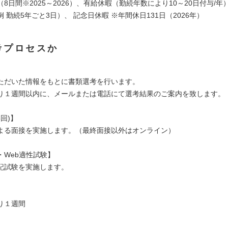
8日間※2025～2026）、有給休暇（勤続年数により10～20日付与/
 勤続5年ごと3日）、 記念日休暇 ※年間休日131日（2026年）
考プロセスか
】
ただいた情報をもとに書類選考を行います。
り１週間以内に、メールまたは電話にて選考結果のご案内を致します。
3回)】
よる面接を実施します。（最終面接以外はオンライン）
・Web適性試験】
記試験を実施します。
り１週間