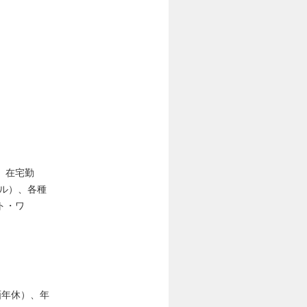
、在宅勤
ル）、各種
ト・ワ
画年休）、年