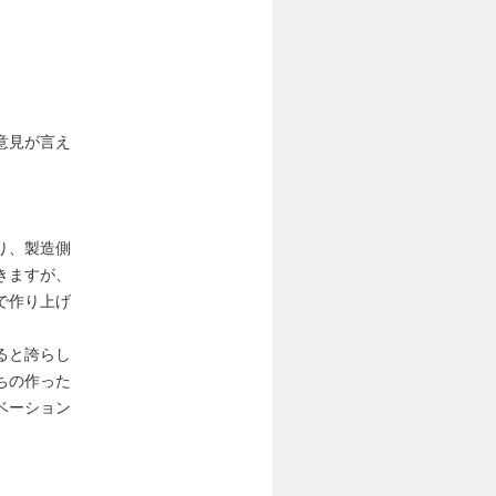
意見が言え
り、製造側
きますが、
で作り上げ
ると誇らし
ちの作った
ベーション