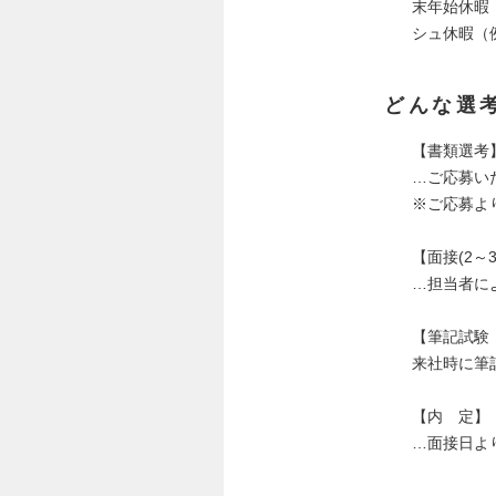
末年始休暇（
シュ休暇（例
どんな選
【書類選考
…ご応募い
※ご応募よ
【面接(2～
…担当者に
【筆記試験
来社時に筆
【内 定】
…面接日よ