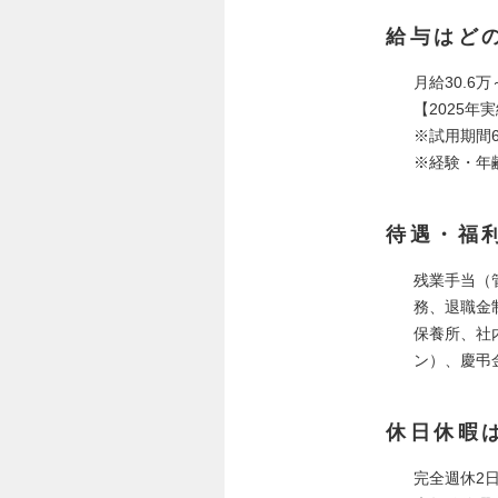
給与はど
月給30.6万
【2025年
※試用期間
※経験・年
待遇・福
残業手当（
務、退職金
保養所、社
ン）、慶弔
休日休暇
完全週休2