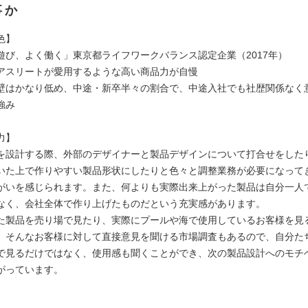
事か
色】
遊び、よく働く」東京都ライフワークバランス認定企業（2017年）
アスリートが愛用するような高い商品力が自慢
壁はかなり低め、中途・新卒半々の割合で、中途入社でも社歴関係なく
強み
力】
を設計する際、外部のデザイナーと製品デザインについて打合せをした
いた上で作りやすい製品形状にしたりと色々と調整業務が必要になって
がいを感じられます。また、何よりも実際出来上がった製品は自分一人
なく、会社全体で作り上げたものだという充実感があります。
た製品を売り場で見たり、実際にプールや海で使用しているお客様を見
。そんなお客様に対して直接意見を聞ける市場調査もあるので、自分た
で見るだけではなく、使用感も聞くことができ、次の製品設計へのモチ
がっています。
】