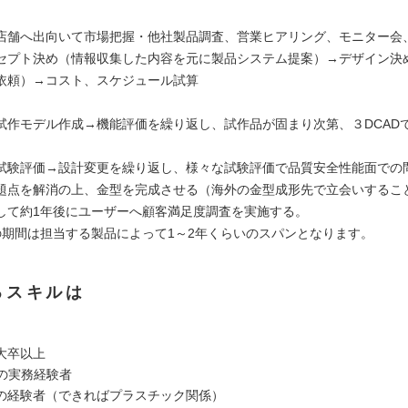
店舗へ出向いて市場把握・他社製品調査、営業ヒアリング、モニター会
セプト決め（情報収集した内容を元に製品システム提案）→デザイン決
依頼）→コスト、スケジュール試算
試作モデル作成→機能評価を繰り返し、試作品が固まり次第、３DCAD
試験評価→設計変更を繰り返し、様々な試験評価で品質安全性能面での
題点を解消の上、金型を完成させる（海外の金型成形先で立会いするこ
して約1年後にユーザーへ顧客満足度調査を実施する。
3)の期間は担当する製品によって1～2年くらいのスパンとなります。
るスキルは
大卒以上
Dの実務経験者
の経験者（できればプラスチック関係）