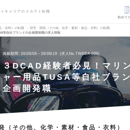
ハイキャリアのスカウト転職
初めて
品・衣料）の転職
研究・開発（その他、化学・素材・食品・衣料）の転職
USA等自社ブランドの企画開発職の求人情報
掲載期間
26/08/06～26/08/19
求人No.TWBBA-009
３DCAD経験者必見！マリ
ャー用品TUSA等自社ブラ
企画開発職
発（その他、化学・素材・食品・衣料）