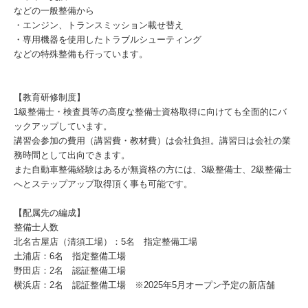
などの一般整備から
・エンジン、トランスミッション載せ替え
・専用機器を使用したトラブルシューティング
などの特殊整備も行っています。
【教育研修制度】
1級整備士・検査員等の高度な整備士資格取得に向けても全面的にバ
ックアップしています。
講習会参加の費用（講習費・教材費）は会社負担。講習日は会社の業
務時間として出向できます。
また自動車整備経験はあるが無資格の方には、3級整備士、2級整備士
へとステップアップ取得頂く事も可能です。
【配属先の編成】
整備士人数
北名古屋店（清須工場）：5名 指定整備工場
土浦店：6名 指定整備工場
野田店：2名 認証整備工場
横浜店：2名 認証整備工場 ※2025年5月オープン予定の新店舗