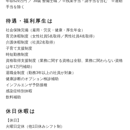
年収629万円 ／ 39歳 整備士職 ／※残業手当・諸手当を含む ※通勤
手当を除く
待遇・福利厚生は
社会保険完備（雇用・労災・健康・厚生年金）
育児休暇制度（女性社員5名取得／男性社員4名取得）
介護休暇制度（社員2名取得）
子育て支援制度
時短勤務制度
資格取得支援制度（業務に関する資格は全額、業務に関わらない資格
は年1万円補助）
退職金制度（勤務3年以上の社員が対象）
健康診断のオプション検診補助
インフルエンザ予防接種
感染症特別休暇
飲料補助
休日休暇は
【休日】
火曜日定休（他1日休みシフト制）