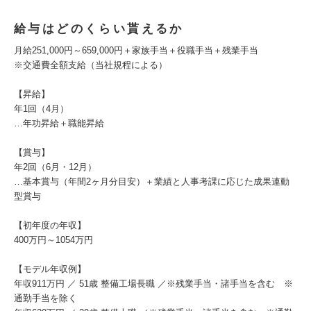
給与はどのくらい貰えるか
月給251,000円～659,000円＋家族手当＋役職手当＋残業手当
※交通費全額支給（当社規程による）
【昇給】
年1回（4月）
…年功昇給＋職能昇給
【賞与】
年2回（6月・12月）
…基本賞与（年間2ヶ月分目安）＋業績と人事考課に応じた成果連動
型賞与
【初年度の年収】
400万円～1054万円
【モデル年収例】
年収911万円 ／ 51歳 整備工場長職 ／※残業手当・諸手当を含む ※
通勤手当を除く