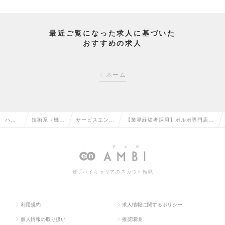
最近ご覧になった求人に基づいた
おすすめの求人
ホーム
ハイ
技術系（機
サービスエンジ
【業界経験者採用】ボルボ専門店の
クラ
械・メカト
ニア・整備士・
【自動車整備士】年収900万円以上
ス求
ロ・自動車）
メカニックの転
の整備士在籍・年間休日120日の求
人TO
の転職
職
人情報
若手ハイキャリアのスカウト転職
P
利用規約
求人情報に関するポリシー
個人情報の取り扱い
推奨環境