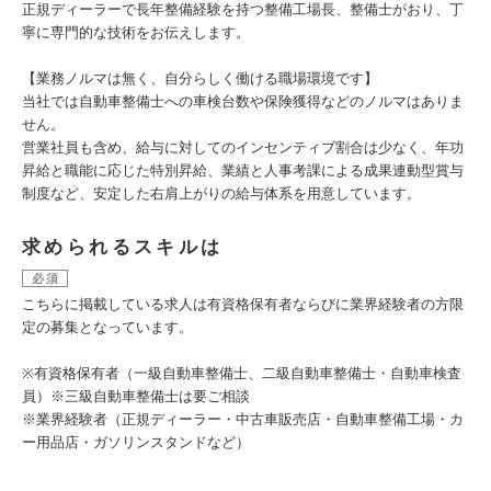
正規ディーラーで長年整備経験を持つ整備工場長、整備士がおり、丁
寧に専門的な技術をお伝えします。
【業務ノルマは無く、自分らしく働ける職場環境です】
当社では自動車整備士への車検台数や保険獲得などのノルマはありま
せん。
営業社員も含め、給与に対してのインセンティブ割合は少なく、年功
昇給と職能に応じた特別昇給、業績と人事考課による成果連動型賞与
制度など、安定した右肩上がりの給与体系を用意しています。
求められるスキルは
必須
こちらに掲載している求人は有資格保有者ならびに業界経験者の方限
定の募集となっています。
※有資格保有者（一級自動車整備士、二級自動車整備士・自動車検査
員）※三級自動車整備士は要ご相談
※業界経験者（正規ディーラー・中古車販売店・自動車整備工場・カ
ー用品店・ガソリンスタンドなど）