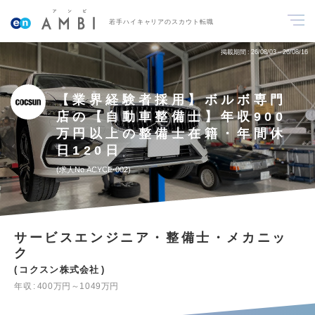
若手ハイキャリアのスカウト転職
掲載期間
26/08/03～26/08/16
【業界経験者採用】ボルボ専門
店の【自動車整備士】年収900
万円以上の整備士在籍・年間休
日120日
求人No.ACYCE-002
サービスエンジニア・整備士・メカニッ
ク
コクスン株式会社
年収
400万円～1049万円