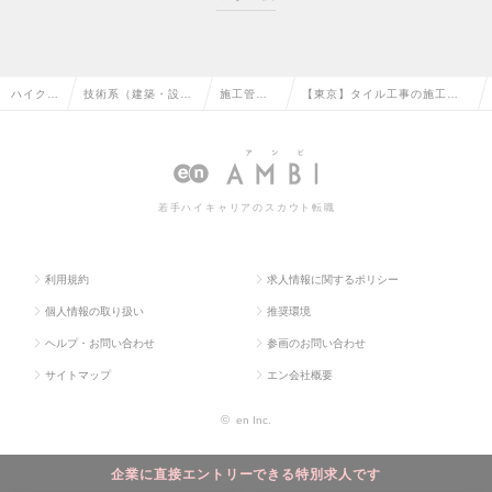
ハイクラ
技術系（建築・設
施工管理
【東京】タイル工事の施工管
ス求人T
備・土木・プラン
（建築）
理◎工種未経験可♦年休125日
OP
ト）の転職
の転職
の求人情報
若手ハイキャリアのスカウト転職
利用規約
求人情報に関するポリシー
個人情報の取り扱い
推奨環境
ヘルプ・お問い合わせ
参画のお問い合わせ
サイトマップ
エン会社概要
©
en Inc.
企業に直接エントリーできる特別求人です