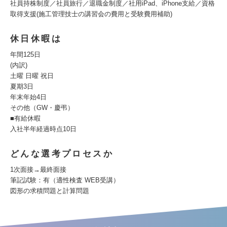
社員持株制度／社員旅行／退職金制度／社用iPad、iPhone支給／資格
取得支援(施工管理技士の講習会の費用と受験費用補助)
休日休暇は
年間125日
(内訳)
土曜 日曜 祝日
夏期3日
年末年始4日
その他（GW・慶弔）
■有給休暇
入社半年経過時点10日
どんな選考プロセスか
1次面接→最終面接
筆記試験：有（適性検査 WEB受講）
図形の求積問題と計算問題