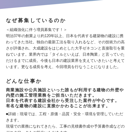
なぜ募集しているのか
＜組織強化に伴う増員募集です！＞
明治37年の創業より約120年以上、日本を代表する建築物の建設に携
わってきた当社。独自の最新工法を取り入れるなど、その技術力の高
さが評価され、大成建設をはじめとした大手ゼネコンと直接取引を重
ねています。業界内では「タイルといえば、日本陶業」と言っていた
だけるまでに成長。今後も日本の建設業界を支えていきたいと考えて
います。更なる成長を考え、今回増員を行なうことになりました。
どんな仕事か
商業施設や公共施設といった誰もが利用する建物の外壁や
内壁の施工管理業務をご担当いただきます。
日本を代表する建設会社から受注した案件が中心です。
有名な建物の建設に直接かかわることが出来ます。
■詳細：現場では、工程・原価・品質・安全・環境を管理していただ
きます。
現場での業務になれてきたら、工事の見積書作成や予算書作成などの