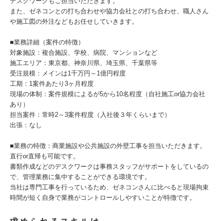
デスクワークもご担当いただきます。
また、ゼネコンとの打ち合わせや協力会社との打ち合わせ、職人さん
や施工図の外注などもお任せしていきます。
■業務詳細（案件の特徴）
対象施設：複合施設、学校、病院、マンションなど
施工エリア：東京都、神奈川県、埼玉県、千葉県等
受注規模：メインは1千万円～1億円程度
工期：1案件あたり3ヶ月程度
現場の体制：案件規模によるが5から10名程度（自社施工or協力会社
あり）
担当案件：常時2～3案件程度（入社後３年くらいまで）
出張：なし
■業務の特徴：商業施設や公共施設の外壁工事を担当いただきます。
直行or直帰も可能です。
書類作成などのデスクワークは事務スタッフがサポートをしているの
で、管理業務に集中することができる環境です。
当社は専門工事を行っているため、ゼネコンさんに比べると現場拘束
時間が短く自身で業務がコントロールしやすいことが特徴です。