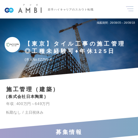
若手ハイキャリアのスカウト転職
掲載期間
26/08/05～26/08/18
【東京】タイル工事の施工管理
◎工種未経験可♦年休125日
求人No.EZZMI-4
施工管理（建築）
株式会社日本陶業
年収
400万円～649万円
転勤なし
土日祝休み
募集情報