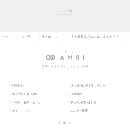
ホーム
ハイク
コンサル
その他、コン
＜名古屋拠点入社お祝い金キャンペー
ラス求
タント系
サルタント系
ン＞名古屋勤務／開発～提案まで／エ
人TOP
の転職
の転職
ンジニアの求人情報
若手ハイキャリアのスカウト転職
利用規約
求人情報に関するポリシー
個人情報の取り扱い
推奨環境
ヘルプ・お問い合わせ
参画のお問い合わせ
サイトマップ
エン会社概要
©
en Inc.