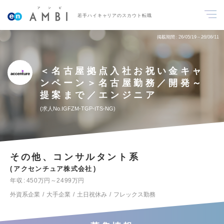
若手ハイキャリアのスカウト転職
掲載期間
26/05/19～26/08/11
＜名古屋拠点入社お祝い金キャ
ンペーン＞名古屋勤務／開発～
提案まで／エンジニア
求人No.IGFZM-TGP-ITS-NG
その他、コンサルタント系
アクセンチュア株式会社
年収
450万円～2499万円
外資系企業
大手企業
土日祝休み
フレックス勤務