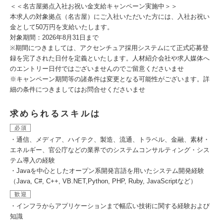
＜＜名古屋拠点入社お祝い金支給キャンペーン実施中＞＞
本求人の対象拠点（名古屋）にご入社いただいた方には、入社お祝い
金として50万円を支給いたします。
対象期間：2026年8月31日まで
※期間につきましては、アクセンチュア採用システムにて正式応募登
録を完了された日付を定義といたします。人材紹介会社や求人媒体へ
のエントリー日付ではございませんのでご留意くださいませ
※キャンペーン期間等の諸条件は変更となる可能性がございます。詳
細の条件につきましてはお問合せくださいませ
求められるスキルは
必須
・通信、メディア、ハイテク、製造、流通、トラベル、金融、素材・
エネルギー、官公庁などの業界でのシステムコンサルティング・シス
テム導入の経験
・Javaを中心としたオープン系開発言語を用いたシステム開発経験
（Java, C#, C++, VB.NET,Python, PHP, Ruby, JavaScriptなど）
歓迎
・インフラからアプリケーションまで幅広い技術に関する経験および
知識