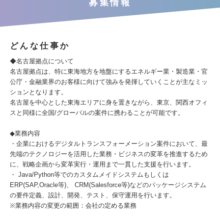
募集情報
どんな仕事か
◆名古屋拠点について
名古屋拠点は、特に東海地方を地盤にするエネルギー業・製造業・官
公庁・金融業界のお客様に向けて強みを発揮していくことが主なミッ
ションとなります。
名古屋を中心とした東海エリアに身を置きながら、東京、関西オフィ
スと同様に全国/グローバルの案件に携わることが可能です。
◆業務内容
・企業におけるデジタルトランスフォーメーション案件において、最
先端のテクノロジーを活用した業務・ビジネスの変革を推進するため
に、戦略企画から変革実行・運用まで一貫した支援を行います。
・ Java/Python等でのカスタムメイドシステムもしくは
ERP(SAP,Oracle等)、 CRM(Salesforce等)などのパッケージシステム
の要件定義、設計、開発、テスト、保守運用を行います。
※業務内容の変更の範囲：会社の定める業務