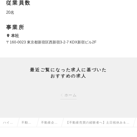
従業員数
20名
事業所
本社
〒160-0023 東京都新宿区西新宿3-2-7 KDX新宿ビル2F
最近ご覧になった求人に基づいた
おすすめの求人
ホーム
ハイク
不動産
不動産企
【不動産売買の経験者へ】土日祝休み＆残
ラス求
系専門
画・仕入・
業月8hの環境で、花形の『用地仕入』へキ