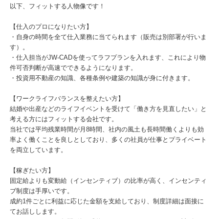
以下、フィットする人物像です！
【仕入のプロになりたい方】
・自身の時間を全て仕入業務に当てられます（販売は別部署が行いま
す）。
・仕入担当がJW-CADを使ってラフプランを入れます、これにより物
件可否判断が高速でできるようになります。
・投資用不動産の知識、各種条例や建築の知識が身に付きます。
【ワークライフバランスを整えたい方】
結婚や出産などのライフイベントを受けて「働き方を見直したい」と
考える方にはフィットする会社です。
当社では平均残業時間が月8時間、社内の風土も長時間働くよりも効
率よく働くことを良しとしており、多くの社員が仕事とプライベート
を両立しています。
【稼ぎたい方】
固定給よりも変動給（インセンティブ）の比率が高く、インセンティ
ブ制度は手厚いです。
成約1件ごとに利益に応じた金額を支給しており、制度詳細は面接に
てお話しします。