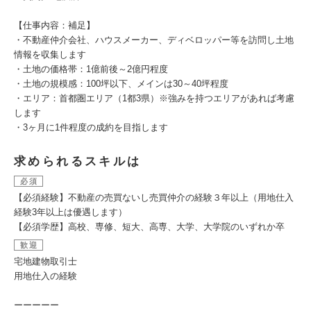
【仕事内容：補足】
・不動産仲介会社、ハウスメーカー、ディベロッパー等を訪問し土地
情報を収集します
・土地の価格帯：1億前後～2億円程度
・土地の規模感：100坪以下、メインは30～40坪程度
・エリア：首都圏エリア（1都3県）※強みを持つエリアがあれば考慮
します
・3ヶ月に1件程度の成約を目指します
求められるスキルは
必須
【必須経験】不動産の売買ないし売買仲介の経験３年以上（用地仕入
経験3年以上は優遇します）
【必須学歴】高校、専修、短大、高専、大学、大学院のいずれか卒
歓迎
宅地建物取引士
用地仕入の経験
ーーーーー