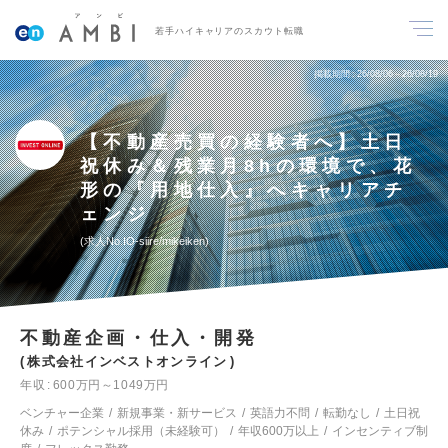
若手ハイキャリアのスカウト転職
掲載期間
26/08/06～26/08/19
【不動産売買の経験者へ】土日
祝休み＆残業月8hの環境で、花
形の『用地仕入』へキャリアチ
ェンジ
求人No.IO-siire/mikeiken
不動産企画・仕入・開発
株式会社インベストオンライン
年収
600万円～1049万円
ベンチャー企業
新規事業・新サービス
英語力不問
転勤なし
土日祝
休み
ポテンシャル採用（未経験可）
年収600万以上
インセンティブ制