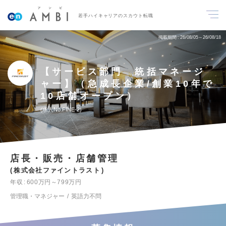
若手ハイキャリアのスカウト転職
掲載期間
26/08/05～26/08/18
【サービス部門 統括マネージ
ャー】（急成長企業/創業10年で
10店舗オープン）
求人No.FINE-2
店長・販売・店舗管理
株式会社ファイントラスト
年収
600万円～799万円
管理職・マネジャー
英語力不問