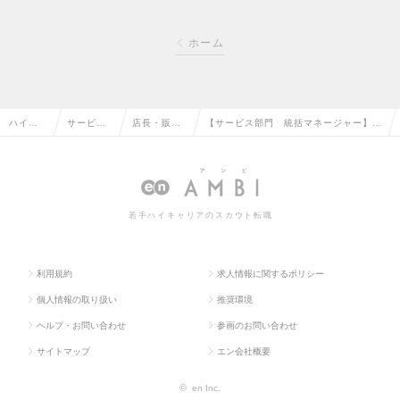
ホーム
ハイク
サービ
店長・販
【サービス部門 統括マネージャー】
ラス求
ス・流通
売・店舗管
（急成長企業/創業10年で10店舗オープ
人TOP
系の転職
理の転職
ン）の求人情報
若手ハイキャリアのスカウト転職
利用規約
求人情報に関するポリシー
個人情報の取り扱い
推奨環境
ヘルプ・お問い合わせ
参画のお問い合わせ
サイトマップ
エン会社概要
©
en Inc.