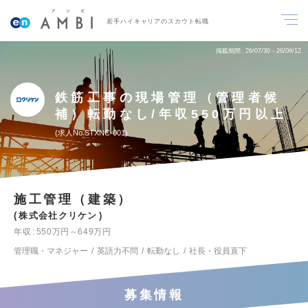
若手ハイキャリアのスカウト転職
掲載期間
26/07/30～26/08/12
鉄筋工事の現場管理（管理者候
補）転勤なし/年収550万円以上
求人No.STXNC-001
施工管理（建築）
株式会社クリケン
年収
550万円～649万円
管理職・マネジャー
英語力不問
転勤なし
社長・役員直下
募集情報