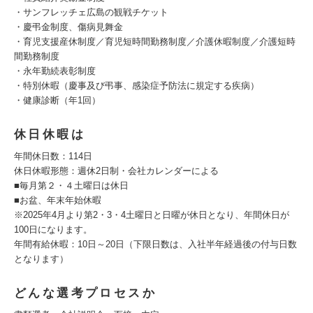
・サンフレッチェ広島の観戦チケット
・慶弔金制度、傷病見舞金
・育児支援産休制度／育児短時間勤務制度／介護休暇制度／介護短時
間勤務制度
・永年勤続表彰制度
・特別休暇（慶事及び弔事、感染症予防法に規定する疾病）
・健康診断（年1回）
休日休暇は
年間休日数：114日
休日休暇形態：週休2日制・会社カレンダーによる
■毎月第２・４土曜日は休日
■お盆、年末年始休暇
※2025年4月より第2・3・4土曜日と日曜が休日となり、年間休日が
100日になります。
年間有給休暇：10日～20日（下限日数は、入社半年経過後の付与日数
となります）
どんな選考プロセスか