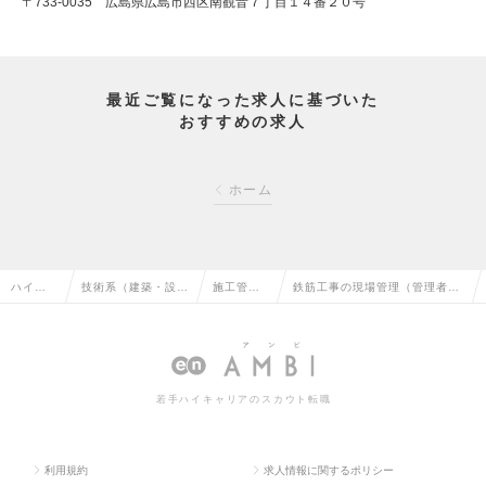
〒733-0035 広島県広島市西区南観音７丁目１４番２０号
最近ご覧になった求人に基づいた
おすすめの求人
ホーム
ハイク
技術系（建築・設
施工管理
鉄筋工事の現場管理（管理者候
ラス求
備・土木・プラン
（建築）
補）転勤なし/年収550万円以上
人TOP
ト）の転職
の転職
の求人情報
若手ハイキャリアのスカウト転職
利用規約
求人情報に関するポリシー