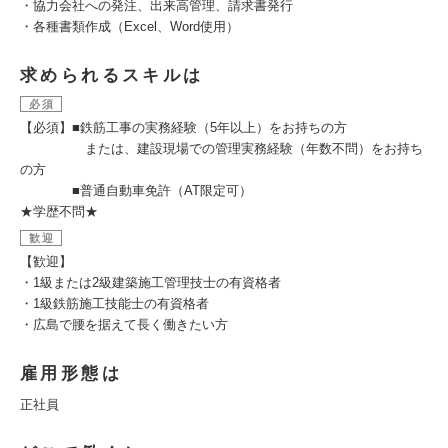
・協力会社への発注、出来高管理、請求書発行
・各種書類作成（Excel、Word使用）
求められるスキルは
必須
【必須】■鉄筋工事の実務経験（5年以上）をお持ちの方
または、建設現場での管理実務経験（年数不問）をお持ち
の方
■普通自動車免許（AT限定可）
★学歴不問★
歓迎
【歓迎】
・1級または2級建築施工管理技士の有資格者
・1級鉄筋施工技能士の有資格者
・広島で腰を据えて長く働きたい方
雇用形態は
正社員