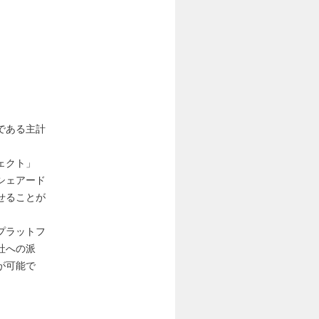
である主計
ェクト」
シェアード
せることが
プラットフ
社への派
が可能で