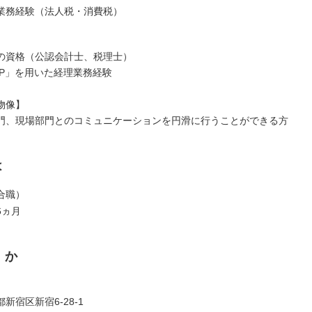
業務経験（法人税・消費税）
の資格（公認会計士、税理士）
AP」を用いた経理業務経験
物像】
門、現場部門とのコミュニケーションを円滑に行うことができる方
は
合職）
6ヵ月
くか
新宿区新宿6-28-1