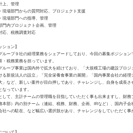
計上、管理
・現場部門からの質問対応、プロジェクト支援
・現場部門への指導、管理
部門内プロジェクト企画、管理
対応、税務調査対応
ッション】
グループ９社の経理業務をシェアードしており、今回の募集ポジション
算・税務業務を担っています。
グループ事業は国内外で拡大を続けており、「大規模工場の建設プロジ
ける新規法人の設立」「完全栄養食事業の展開」「国内事業会社の経理
大」など、新しい案件が目白押しであり、チャレンジし、自身を成長さ
となっています。
として、主計チームの管理職を目指していただく事も出来ますし、財務
務本部）内の別チーム（連結、税務、財務、企画、IRなど）、国内子会
会社への駐在、など幅広い選択肢があり、チャレンジをしていただく事
について】