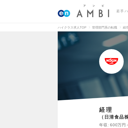
若手
ハイクラス求人TOP
管理部門系の転職
経
経理
日清食品
年収
600万円