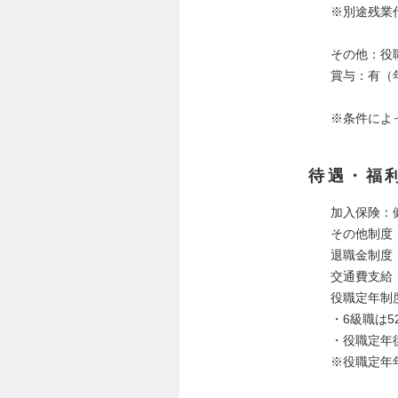
※別途残業
その他：役
賞与：有（
※条件によ
待遇・福
加入保険：
その他制度
退職金制度
交通費支給
役職定年制
・6級職は5
・役職定年
※役職定年