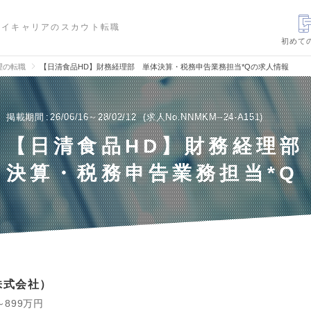
ハイキャリアのスカウト転職
初めて
理の転職
【日清食品HD】財務経理部 単体決算・税務申告業務担当*Qの求人情報
掲載期間
26/06/16～28/02/12
求人No.NNMKM--24-A151
【日清食品HD】財務経理部
決算・税務申告業務担当*Q
株式会社
～899万円