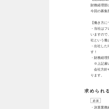
財務経理部
今回の募集
【働き方に
・当社はフ
いますので
社という働
・出社した
す！
・財務経理
※上記雇い
会社方針や
ります。
求められ
必須
・決算業務