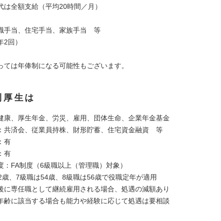
代は全額支給（平均20時間／月）
職手当、住宅手当、家族手当 等
年2回）
っては年俸制になる可能性もございます。
利厚生は
健康、厚生年金、労災、雇用、団体生命、企業年金基金
：共済会、従業員持株、財形貯蓄、住宅資金融資 等
：有
：有
度：FA制度（6級職以上（管理職）対象）
2歳、7級職は54歳、8級職は56歳で役職定年が適用
後に専任職として継続雇用される場合、処遇の減額あり
年齢に該当する場合も能力や経験に応じて処遇は要相談