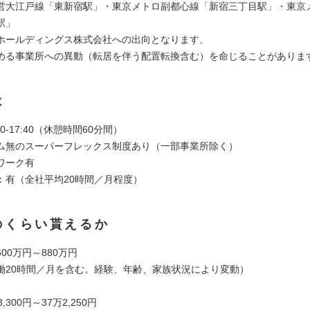
営大江戸線「東新宿駅」・東京メトロ副都心線「新宿三丁目駅」・東京
駅」
ホールディングス株式会社への出向となります。
める事業所への異動（転居を伴う配置転換含む）を命じることがありま
は
0-17:40（休憩時間60分間）
ム無のスーパーフレックス制度あり（一部事業所除く）
ワーク有
：有（全社平均20時間／月程度）
のくらい貰えるか
00万円～880万円
働20時間／月を含む。経験、年齢、家族状況により変動）
,300円～37万2,250円