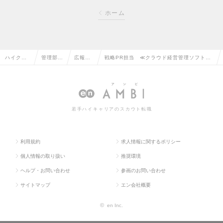
ホーム
ハイクラ
管理部門
広報・I
戦略PR担当 ≪クラウド経営管理ソフトの
ス求人TO
系の転職
Rの転
運営会社/シェアトップクラス≫の求人情報
P
職
若手ハイキャリアのスカウト転職
利用規約
求人情報に関するポリシー
個人情報の取り扱い
推奨環境
ヘルプ・お問い合わせ
参画のお問い合わせ
サイトマップ
エン会社概要
©
en Inc.