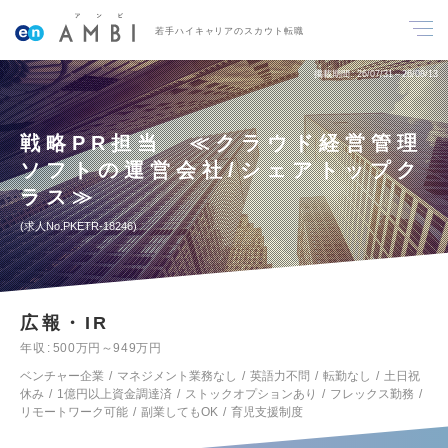
若手ハイキャリアのスカウト転職
掲載期間
26/07/31～26/08/13
戦略PR担当 ≪クラウド経営管理
ソフトの運営会社/シェアトップク
ラス≫
求人No.PKETR-18246
広報・IR
年収
500万円～949万円
ベンチャー企業
マネジメント業務なし
英語力不問
転勤なし
土日祝
休み
1億円以上資金調達済
ストックオプションあり
フレックス勤務
リモートワーク可能
副業してもOK
育児支援制度