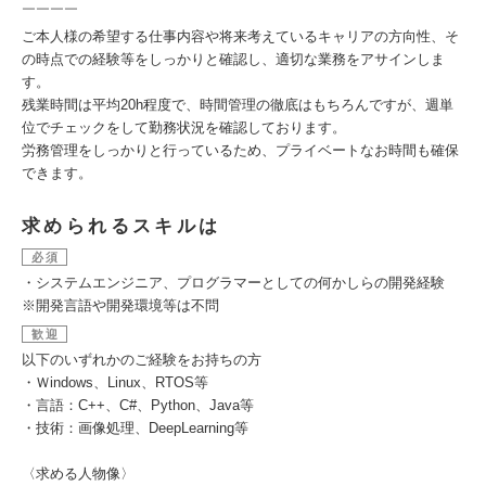
￣￣￣￣
ご本人様の希望する仕事内容や将来考えているキャリアの方向性、そ
の時点での経験等をしっかりと確認し、適切な業務をアサインしま
す。
残業時間は平均20h程度で、時間管理の徹底はもちろんですが、週単
位でチェックをして勤務状況を確認しております。
労務管理をしっかりと行っているため、プライベートなお時間も確保
できます。
求められるスキルは
必須
・システムエンジニア、プログラマーとしての何かしらの開発経験
※開発言語や開発環境等は不問
歓迎
以下のいずれかのご経験をお持ちの方
・Ｗindows、Linux、RTOS等
・言語：C++、C#、Python、Java等
・技術：画像処理、DeepLearning等
〈求める人物像〉