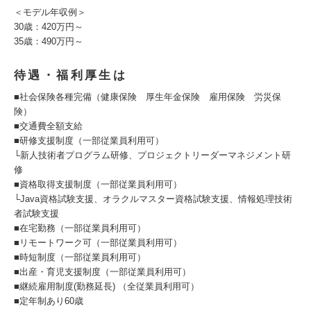
＜モデル年収例＞
30歳：420万円～
35歳：490万円～
待遇・福利厚生は
■社会保険各種完備（健康保険 厚生年金保険 雇用保険 労災保
険）
■交通費全額支給
■研修支援制度（一部従業員利用可）
└新人技術者プログラム研修、プロジェクトリーダーマネジメント研
修
■資格取得支援制度（一部従業員利用可）
└Java資格試験支援、オラクルマスター資格試験支援、情報処理技術
者試験支援
■在宅勤務（一部従業員利用可）
■リモートワーク可（一部従業員利用可）
■時短制度（一部従業員利用可）
■出産・育児支援制度（一部従業員利用可）
■継続雇用制度(勤務延長) （全従業員利用可）
■定年制あり60歳