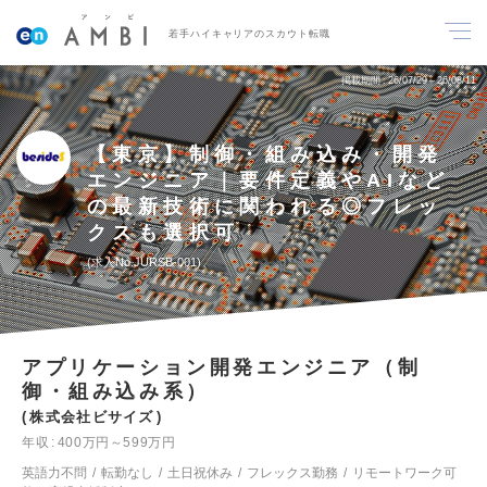
若手ハイキャリアのスカウト転職
掲載期間
26/07/29～26/08/11
【東京】制御・組み込み・開発
エンジニア｜要件定義やAIなど
の最新技術に関われる◎フレッ
クスも選択可
求人No.JURSB-001
アプリケーション開発エンジニア（制
御・組み込み系）
株式会社ビサイズ
年収
400万円～599万円
英語力不問
転勤なし
土日祝休み
フレックス勤務
リモートワーク可