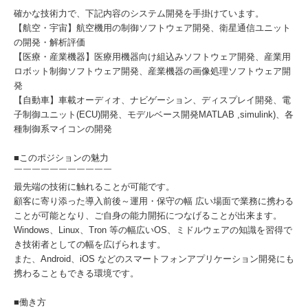
確かな技術力で、下記内容のシステム開発を手掛けています。
【航空・宇宙】航空機用の制御ソフトウェア開発、衛星通信ユニット
の開発・解析評価
【医療・産業機器】医療用機器向け組込みソフトウェア開発、産業用
ロボット制御ソフトウェア開発、産業機器の画像処理ソフトウェア開
発
【自動車】車載オーディオ、ナビゲーション、ディスプレイ開発、電
子制御ユニット(ECU)開発、モデルベース開発MATLAB ,simulink)、各
種制御系マイコンの開発
■このポジションの魅力
￣￣￣￣￣￣￣￣￣￣￣
最先端の技術に触れることが可能です。
顧客に寄り添った導入前後～運用・保守の幅 広い場面で業務に携わる
ことが可能となり、ご自身の能力開拓につなげることが出来ます。
Windows、Linux、Tron 等の幅広いOS、ミドルウェアの知識を習得で
き技術者としての幅を広げられます。
また、Android、iOS などのスマートフォンアプリケーション開発にも
携わることもできる環境です。
■働き方