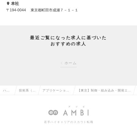
本社
〒194-0044 東京都町田市成瀬７－１－１
最近ご覧になった求人に基づいた
おすすめの求人
ホーム
ハイ
技術系（電
アプリケーション
【東京】制御・組み込み・開発エン
クラ
気・電子・
開発エンジニア
ジニア｜要件定義やAIなどの最新
ス求
半導体）の
（制御・組み込み
技術に関われる◎フレックスも選択
人TO
転職
系）の転職
可の求人情報
若手ハイキャリアのスカウト転職
P