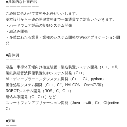
■具体的な仕事内容
￣￣￣￣￣￣￣￣￣
ご経験に合わせて業務をお任せいたします。
基本設計から一連の開発業務まで一気通貫でご対応いただきます。
・ハードウェア製品の制御システム開発
・組込み開発
・多岐にわたる業界・業種のシステム開発やWebアプリケーション開
発
■案件例
￣￣￣￣
液晶・半導体工場向け検査装置・製造装置システム開発（Ｃ+、Ｃ#）
製鉄業超音波探傷装置制御システム開発（C++）
AI・ディープラーニングシステム開発（C++、C#、python）
画像処理システム開発（C++、C#、HALCON、OpenCV等）
ROBOTシステム開発（ROS、C、C++）
組込み系開発（C、C++）など
スマートフォンアプリケーション開発（Java、swift、C+、Objective-
C）
■実績
￣￣￣