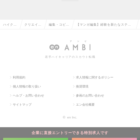
ハイクラ
クリエイテ
編集・コピー
【マンガ編集】経験を新たなステー
ス求人T
ィブ系の転
ライターの転
ジで生かし、ヒット作を生み出すの
OP
職
職
求人情報
若手ハイキャリアのスカウト転職
利用規約
求人情報に関するポリシー
個人情報の取り扱い
推奨環境
ヘルプ・お問い合わせ
参画のお問い合わせ
サイトマップ
エン会社概要
©
en Inc.
企業に直接エントリーできる特別求人です