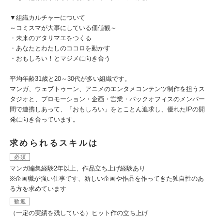
▼組織カルチャーについて
～コミスマが大事にしている価値観～
・未来のアタリマエをつくる
・あなたとわたしのココロを動かす
・おもしろい！とマジメに向き合う
平均年齢31歳と20～30代が多い組織です。
マンガ、ウェブトゥーン、アニメのエンタメコンテンツ制作を担うス
タジオと、プロモーション・企画・営業・バックオフィスのメンバー
間で連携しあって、「おもしろい」をとことん追求し、優れたIPの開
発に向き合っています。
求められるスキルは
必須
マンガ編集経験2年以上、作品立ち上げ経験あり
※企画職が強い仕事です、新しい企画や作品を作ってきた独自性のあ
る方を求めています
歓迎
（一定の実績を残している）ヒット作の立ち上げ