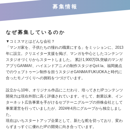
募集情報
なぜ募集しているのか
▼コミスマとはどんな会社？
「マンガ家を、子供たちの憧れの職業にする」をミッションに、2013
年に設立。クリエイター支援を掲げ、マンガを中心としたコンテンツ
スタジオづくりからスタートしました。 累計1,900万DL突破のマンガ
アプリGANMA!、ハイエンドアニメの制作スタジオQzil.la、福岡拠点
でのウェブトゥーン制作を担うスタジオGANMA!FUKUOKAと時代に
合ったモノづくりへの挑戦をつづけています。
設立から10年。オリジナル作品にこだわり、培ってきたIPコンテンツ
開発力は現在外部に高く評価されています。そして、創業以来、イン
ターネット広告事業を手がけるセプテーニグループの持株会社として
事業運営を行っていましたが、2024年4月にグループから独立しまし
た。
現在はいちスタートアップ企業として、新たな舵を切っており、変わ
らずまっすぐに優れたIPの開発に向き合っています。