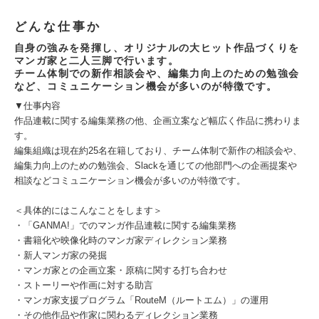
どんな仕事か
自身の強みを発揮し、オリジナルの大ヒット作品づくりを
マンガ家と二人三脚で行います。
チーム体制での新作相談会や、編集力向上のための勉強会
など、コミュニケーション機会が多いのが特徴です。
▼仕事内容
作品連載に関する編集業務の他、企画立案など幅広く作品に携わりま
す。
編集組織は現在約25名在籍しており、チーム体制で新作の相談会や、
編集力向上のための勉強会、Slackを通じての他部門への企画提案や
相談などコミュニケーション機会が多いのが特徴です。
＜具体的にはこんなことをします＞
・「GANMA!」でのマンガ作品連載に関する編集業務
・書籍化や映像化時のマンガ家ディレクション業務
・新人マンガ家の発掘
・マンガ家との企画立案・原稿に関する打ち合わせ
・ストーリーや作画に対する助言
・マンガ家支援プログラム「RouteM（ルートエム）」の運用
・その他作品や作家に関わるディレクション業務