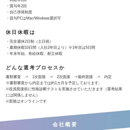
・賞与年2回
・自己啓発制度
・貸与PCはMac/Windows選択可
休日休暇は
・完全週休2日制（土日祝）
・夏期休暇10日間（入社2年目より）※1年目は5日間
・年末年始、有給休暇、創立休暇
どんな選考プロセスか
書類審査 ⇒ 1次面接 ⇒ 2次面接 ⇒最終面接 ⇒ 内定
※書類審査から内定までは約1カ月を予定しております。
※役員面接前に性格診断テストを実施させていただきます（選考結果
には関係しません）
※面接はオンラインです
会社概要