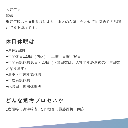
＜定年＞
60歳
※定年後も再雇用制度により、本人の希望に合わせて同待遇での活躍
ができる環境です。
休日休暇は
■週休2日制
■年間休日123日（内訳） 土曜 日曜 祝日
■年間有給休暇10日～20日（下限日数は、入社半年経過後の付与日数
となります）
■夏季・年末年始休暇
■年次有給休暇
■記念日・慶弔休暇等
どんな選考プロセスか
1次面接→適性検査、SPI検査→最終面接→内定