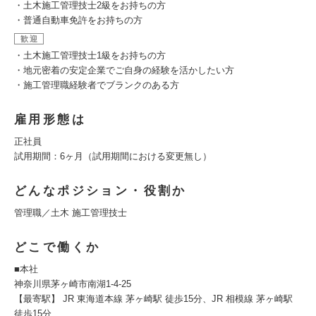
・土木施工管理技士2級をお持ちの方
・普通自動車免許をお持ちの方
歓迎
・土木施工管理技士1級をお持ちの方
・地元密着の安定企業でご自身の経験を活かしたい方
・施工管理職経験者でブランクのある方
雇用形態は
正社員
試用期間：6ヶ月（試用期間における変更無し）
どんなポジション・役割か
管理職／土木 施工管理技士
どこで働くか
■本社
神奈川県茅ヶ崎市南湖1-4-25
【最寄駅】 JR 東海道本線 茅ヶ崎駅 徒歩15分、JR 相模線 茅ヶ崎駅
徒歩15分