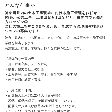
どんな仕事か
神奈川県内の土木工事現場における施工管理をお任せ！
95%が公共工事、土曜出勤月1回などと、業界内でも働き
方バツグン◎
当社の施工管理2‐3名をまとめ、育成する管理職候補ポジ
ションの募集です！
神奈川県内の中でも湘南エリアを中心に、公共施設等の土木施工管理
業務を担当頂きます。
商業施設、庁舎、学校等、様々な案件を担当します。
【具体的な仕事内容】
・施工計画立案、データ計測
・顧客、協力会社との折衝
・工程管理、品質管理、安全、衛生管理、検査 等
・若手社員の教育・育成
【一緒に働く仲間】
・配属先の土木部は20名の社員が在籍。
20代～60代の幅広い年齢層が所属しています。
・配属先の担当人数は基本2名以上としています。
・チームワークのよい家族のような現場です。