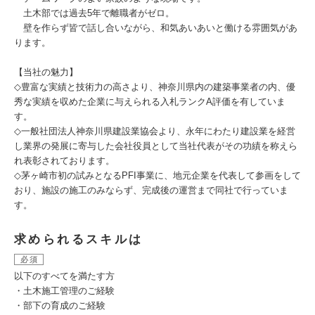
土木部では過去5年で離職者がゼロ。
壁を作らず皆で話し合いながら、和気あいあいと働ける雰囲気があ
ります。
【当社の魅力】
◇豊富な実績と技術力の高さより、神奈川県内の建築事業者の内、優
秀な実績を収めた企業に与えられる入札ランクA評価を有していま
す。
◇一般社団法人神奈川県建設業協会より、永年にわたり建設業を経営
し業界の発展に寄与した会社役員として当社代表がその功績を称えら
れ表彰されております。
◇茅ヶ崎市初の試みとなるPFI事業に、地元企業を代表して参画をして
おり、施設の施工のみならず、完成後の運営まで同社で行っていま
す。
求められるスキルは
必須
以下のすべてを満たす方
・土木施工管理のご経験
・部下の育成のご経験