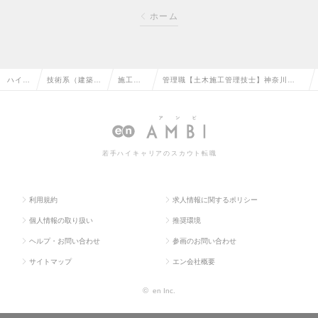
ホーム
ハイク
技術系（建築・
施工管
管理職【土木施工管理技士】神奈川
ラス求
設備・土木・プ
理（土
県 湘南を支える地場ゼネコン｜働き方
人TO
ラント）の転職
木）の
バツグン◎元請け案件ほぼ100%の求人
P
転職
情報
若手ハイキャリアのスカウト転職
利用規約
求人情報に関するポリシー
個人情報の取り扱い
推奨環境
ヘルプ・お問い合わせ
参画のお問い合わせ
サイトマップ
エン会社概要
©
en Inc.