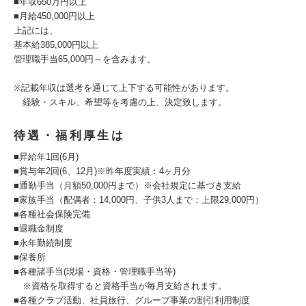
■年収650万円以上
■月給450,000円以上
上記には、
基本給385,000円以上
管理職手当65,000円～を含みます。
※記載年収は選考を通じて上下する可能性があります。
経験・スキル、希望等を考慮の上、決定致します。
待遇・福利厚生は
■昇給年1回(6月)
■賞与年2回(6、12月)※昨年度実績：4ヶ月分
■通勤手当（月額50,000円まで）※会社規定に基づき支給
■家族手当（配偶者：14,000円、子供3人まで：上限29,000円）
■各種社会保険完備
■退職金制度
■永年勤続制度
■保養所
■各種諸手当(現場・資格・管理職手当等)
※資格を取得すると資格手当が毎月支給されます。
■各種クラブ活動、社員旅行、グループ事業の割引利用制度