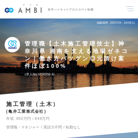
若手ハイキャリアのスカウト転職
掲載期間
26/07/29～26/08/11
管理職【土木施工管理技士】神
奈川県 湘南を支える地場ゼネコ
ン｜働き方バツグン◎元請け案
件ほぼ100%
求人No.VCRRM-4
施工管理（土木）
亀井工業株式会社
年収
650万円～849万円
管理職・マネジャー
英語力不問
転勤なし