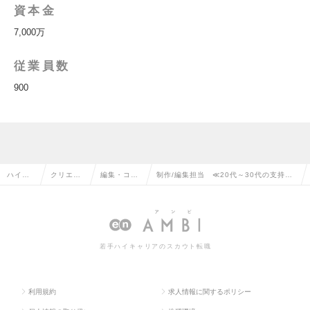
資本金
7,000万
従業員数
900
ハイク
クリエイ
編集・コピ
制作/編集担当 ≪20代～30代の支持を
ラス求
ティブ系
ーライター
集める有名女性ファッション誌/自社メデ
人TOP
の転職
の転職
ィア≫の求人情報
若手ハイキャリアのスカウト転職
利用規約
求人情報に関するポリシー