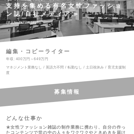
支持を集める有名女性ファッショ
ン誌/自社メディア≫
求人No.PKETR-18194
編集・コピーライター
年収
400万円～649万円
マネジメント業務なし
英語力不問
転勤なし
土日祝休み
育児支援制
度
募集情報
どんな仕事か
★女性ファッション雑誌の制作業務に携わり、自分の作っ
たコンテンツで世の中の人々をワクワクやときめきを届け