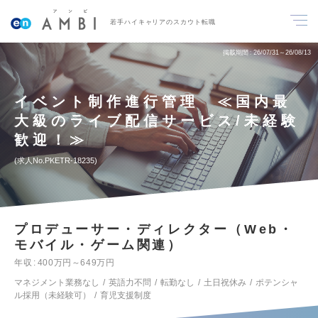
若手ハイキャリアのスカウト転職
掲載期間
26/07/31～26/08/13
イベント制作進行管理 ≪国内最
大級のライブ配信サービス/未経験
歓迎！≫
求人No.PKETR-18235
プロデューサー・ディレクター（Web・
モバイル・ゲーム関連）
年収
400万円～649万円
マネジメント業務なし
英語力不問
転勤なし
土日祝休み
ポテンシャ
ル採用（未経験可）
育児支援制度