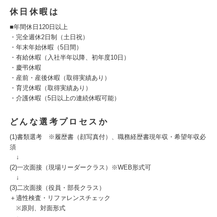
休日休暇は
■年間休日120日以上
・完全週休2日制（土日祝）
・年末年始休暇（5日間）
・有給休暇（入社半年以降、初年度10日）
・慶弔休暇
・産前・産後休暇（取得実績あり）
・育児休暇（取得実績あり）
・介護休暇（5日以上の連続休暇可能）
どんな選考プロセスか
(1)書類選考 ※履歴書（顔写真付）、職務経歴書現年収・希望年収必
須
↓
(2)一次面接（現場リーダークラス）※WEB形式可
↓
(3)二次面接（役員・部長クラス）
＋適性検査・リファレンスチェック
※原則、対面形式