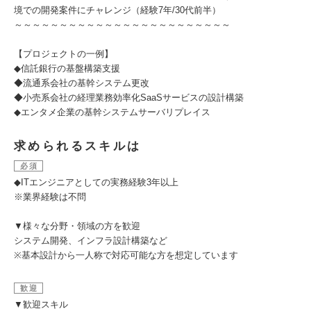
境での開発案件にチャレンジ（経験7年/30代前半）
～～～～～～～～～～～～～～～～～～～～～～～～
【プロジェクトの一例】
◆信託銀行の基盤構築支援
◆流通系会社の基幹システム更改
◆小売系会社の経理業務効率化SaaSサービスの設計構築
◆エンタメ企業の基幹システムサーバリプレイス
求められるスキルは
必須
◆ITエンジニアとしての実務経験3年以上
※業界経験は不問
▼様々な分野・領域の方を歓迎
システム開発、インフラ設計構築など
※基本設計から一人称で対応可能な方を想定しています
歓迎
▼歓迎スキル