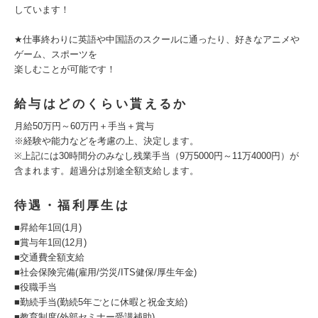
しています！
★仕事終わりに英語や中国語のスクールに通ったり、好きなアニメや
ゲーム、スポーツを
楽しむことが可能です！
給与はどのくらい貰えるか
月給50万円～60万円＋手当＋賞与
※経験や能力などを考慮の上、決定します。
※上記には30時間分のみなし残業手当（9万5000円～11万4000円）が
含まれます。超過分は別途全額支給します。
待遇・福利厚生は
■昇給年1回(1月)
■賞与年1回(12月)
■交通費全額支給
■社会保険完備(雇用/労災/ITS健保/厚生年金)
■役職手当
■勤続手当(勤続5年ごとに休暇と祝金支給)
■教育制度(外部セミナー受講補助)