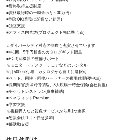
■資格取得支援制度
■資格取得時の一時金(5万～30万円)
■副業OK(業務に影響ない範囲)
■独立支援
■オフィス内禁煙(プロジェクト先に準じる)
☆ダイバーシティ対応の制度も充実させています
■年1回、5千円相当のカタログギフト贈呈
■PC周辺機器の整備サポート
※モニター・デスク・チェアなどのレンタル
※月5000pt付与！カタログから自由に選択可
■ペット、同性・同棲パートナーの慶弔休暇(要申請)
■長期障害所得補償保険、3大疾病一時金保険(会社負担)
■チケットレストラン(食事補助)
■ベネフィットPremium
■学習支援
※書籍購入など複数サービスから月1つ選択
■懇親会(月1回・任意参加)
■部活動支援
休日休暇は