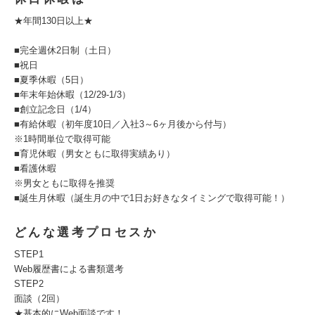
★年間130日以上★
■完全週休2日制（土日）
■祝日
■夏季休暇（5日）
■年末年始休暇（12/29-1/3）
■創立記念日（1/4）
■有給休暇（初年度10日／入社3～6ヶ月後から付与）
※1時間単位で取得可能
■育児休暇（男女ともに取得実績あり）
■看護休暇
※男女ともに取得を推奨
■誕生月休暇（誕生月の中で1日お好きなタイミングで取得可能！）
どんな選考プロセスか
STEP1
Web履歴書による書類選考
STEP2
面談（2回）
★基本的にWeb面談です！