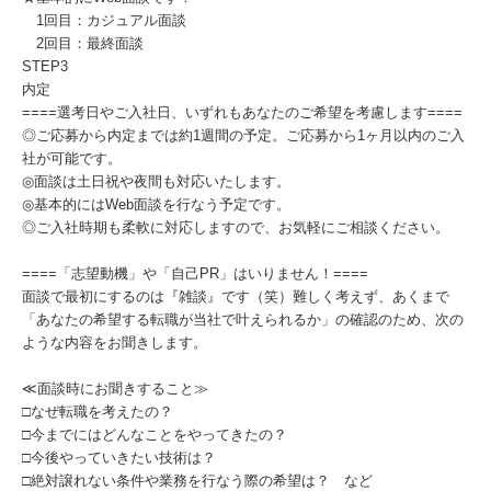
1回目：カジュアル面談
2回目：最終面談
STEP3
内定
====選考日やご入社日、いずれもあなたのご希望を考慮します====
◎ご応募から内定までは約1週間の予定。ご応募から1ヶ月以内のご入
社が可能です。
◎面談は土日祝や夜間も対応いたします。
◎基本的にはWeb面談を行なう予定です。
◎ご入社時期も柔軟に対応しますので、お気軽にご相談ください。
====「志望動機」や「自己PR」はいりません！====
面談で最初にするのは『雑談』です（笑）難しく考えず、あくまで
「あなたの希望する転職が当社で叶えられるか」の確認のため、次の
ような内容をお聞きします。
≪面談時にお聞きすること≫
□なぜ転職を考えたの？
□今までにはどんなことをやってきたの？
□今後やっていきたい技術は？
□絶対譲れない条件や業務を行なう際の希望は？ など