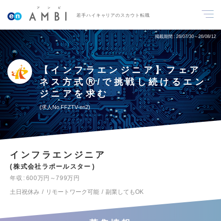
若手ハイキャリアのスカウト転職
掲載期間
26/07/30～26/08/12
【インフラエンジニア】フェア
ネス方式Ⓡ/で挑戦し続けるエン
ジニアを求む
求人No.FFZTV-en2
インフラエンジニア
株式会社ラポールスター
年収
600万円～799万円
土日祝休み
リモートワーク可能
副業してもOK