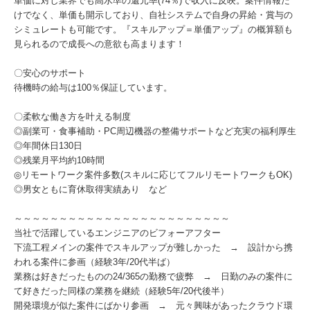
単価に対し業界でも高水準の還元率(74％)で収入に反映。案件情報だ
けでなく、単価も開示しており、自社システムで自身の昇給・賞与の
シミュレートも可能です。『スキルアップ＝単価アップ』の概算額も
見られるので成長への意欲も高まります！
〇安心のサポート
待機時の給与は100％保証しています。
〇柔軟な働き方を叶える制度
◎副業可・食事補助・PC周辺機器の整備サポートなど充実の福利厚生
◎年間休日130日
◎残業月平均約10時間
◎リモートワーク案件多数(スキルに応じてフルリモートワークもOK)
◎男女ともに育休取得実績あり など
～～～～～～～～～～～～～～～～～～～～～～～～
当社で活躍しているエンジニアのビフォーアフター
下流工程メインの案件でスキルアップが難しかった → 設計から携
われる案件に参画（経験3年/20代半ば）
業務は好きだったものの24/365の勤務で疲弊 → 日勤のみの案件に
て好きだった同様の業務を継続（経験5年/20代後半）
開発環境が似た案件にばかり参画 → 元々興味があったクラウド環