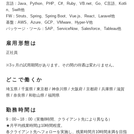
言語：Java、Python、PHP、C#、Ruby、VB.net、Go、C言語、Kotli
n、Swift他
FW：Struts、Spring、Spring Boot、Vue.js、React、Laravel他
基盤：AWS、Azure、GCP、VMware、Hyper-V他
パッケージ・ツール：SAP、ServiceNow、Salesforce、Tableau他
雇用形態は
正社員
※3ヶ月の試用期間があります。その間の待遇は変わりません。
どこで働くか
埼玉県 / 千葉県 / 東京都 / 神奈川県 / 大阪府 / 京都府 / 兵庫県 / 滋賀
県 / 奈良県 / 和歌山県 / 福岡県
勤務時間は
9：00～18：00（実働8時間、クライアント先により異なる）
★月平均残業時間は10時間程度。
各クライアント先へフォローを実施し、残業時間月10時間未満を目指