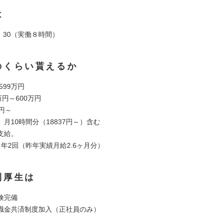
は
7：30（実働８時間）
のくらい貰えるか
 599万円
万円～600万円
円～
月10時間分（18837円～）含む
支給。
年2回（昨年実績月給2.6ヶ月分）
利厚生は
険完備
職金共済制度加入（正社員のみ）