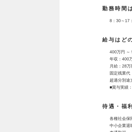
勤務時間
8：30～1
給与はど
400万円 ～
年収：400
月給：28万
固定残業代 
超過分別途
■賞与実績：
待遇・福
各種社会保
中小企業退