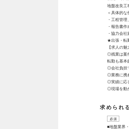
地盤改良工
＜具体的な
・工程管理
・報告書作
・協力会社
★出張・転
【求人の魅
◎残業は案
転勤も基本
◎会社負担
◎業務に携
◎実績に応
◎現場を動
求められ
必須
■地盤業界