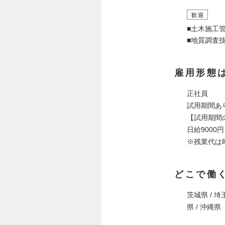
歓迎
■土木施工
■地質調査
雇用形態
正社員
試用期間あ
【試用期間
日給9000円
※残業代は
どこで働
茨城県 / 埼玉
県 / 沖縄県