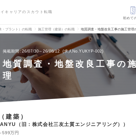
ハイキャリアのスカウト転職
初めて
木・プラント）の転職
施工管理（建築）の転職
地質調査・地盤改良工事の施工管理
掲載期間
26/07/30～26/08/12
求人No.YUKYP-002
地質調査・地盤改良工事の
理
（建築）
SANYU（旧：株式会社三友土質エンジニアリング）
～599万円