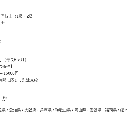
管理技士（1級・2級）
技士
は
り（最長6ヶ月）
の条件】
～15000円
時間に応じて別途支給
くか
県 / 愛知県 / 大阪府 / 兵庫県 / 和歌山県 / 岡山県 / 愛媛県 / 福岡県 / 熊