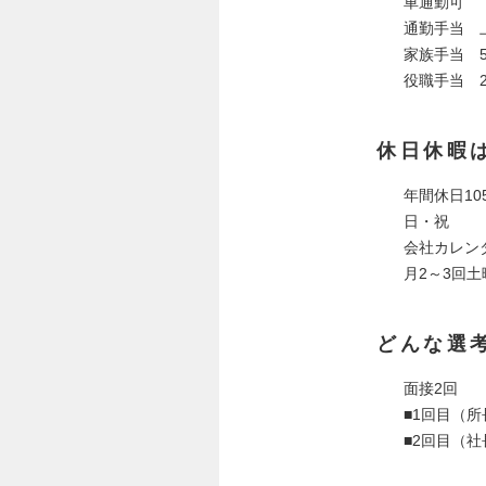
車通勤可
通勤手当 上
家族手当 5
役職手当 2
休日休暇
年間休日10
日・祝
会社カレン
月2～3回
どんな選
面接2回
■1回目（
■2回目（社