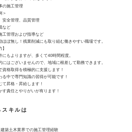
事の施工管理
例＞
、安全管理、品質管理
成など
施工管理および指導など
勤ほぼ無し！残業削減にも取り組む働きやすい職場です。
力】
件にもよりますが、多くて40時間程度。
的にはございませんので、地域に根差して勤務できます。
で資格取得を積極的に支援します！
わる中で専門知識の習得が可能です！
じて昇格・昇給します！
かす責任とやりがいが有ります！
るスキルは
・建築土木業界での施工管理経験