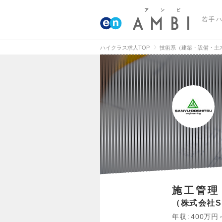
若手
ハイクラス求人TOP
技術系（建築・設備・土
施工管理
株式会社
年収
400万円