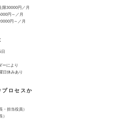
限30000円／月
000円～／月
0000円～／月
は
5日
ダーにより
土曜日休みあり
考プロセスか
所長・担当役員）
長）