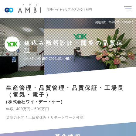
若手ハイキャリアのスカウト転職
掲載期間
26/07/30～26/08/12
組込み機器設計・開発の品質保
証
求人No.HINED-20241014-HIN
生産管理・品質管理・品質保証・工場長
（電気・電子）
株式会社ワイ・デー・ケー
年収
400万円～599万円
英語力不問
土日祝休み
リモートワーク可能