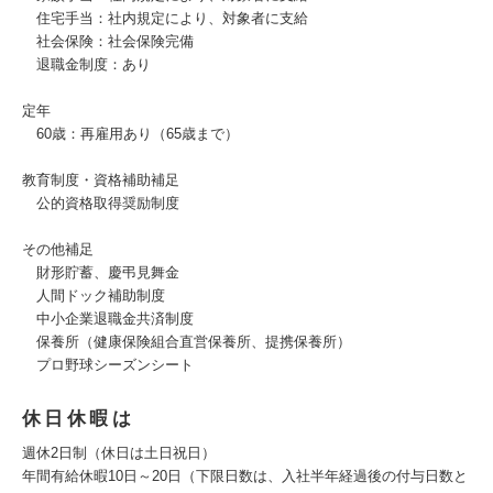
住宅手当：社内規定により、対象者に支給
社会保険：社会保険完備
退職金制度：あり
定年
60歳：再雇用あり（65歳まで）
教育制度・資格補助補足
公的資格取得奨励制度
その他補足
財形貯蓄、慶弔見舞金
人間ドック補助制度
中小企業退職金共済制度
保養所（健康保険組合直営保養所、提携保養所）
プロ野球シーズンシート
休日休暇は
週休2日制（休日は土日祝日）
年間有給休暇10日～20日（下限日数は、入社半年経過後の付与日数と