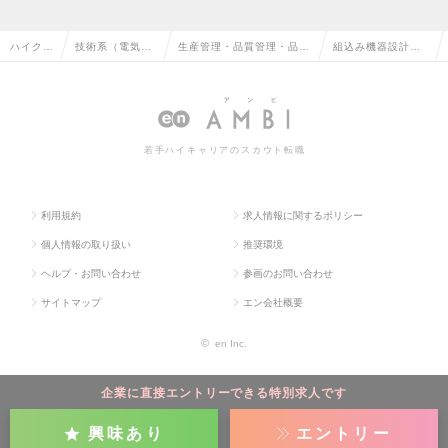
ハイクラ
技術系（電気・
生産管理・品質管理・品質
組込み機器設計・
ス求人T
電子・半導体）
保証・工場長（電気・電
開発の品質保証の
OP
の転職
子）の転職
求人情報
若手ハイキャリアのスカウト転職
利用規約
求人情報に関するポリシー
個人情報の取り扱い
推奨環境
ヘルプ・お問い合わせ
参画のお問い合わせ
サイトマップ
エン会社概要
©
en Inc.
企業に直接エントリーできる特別求人です
興味あり
エントリー