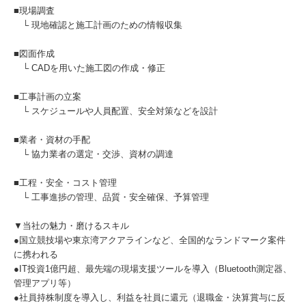
■現場調査
└ 現地確認と施工計画のための情報収集
■図面作成
└ CADを用いた施工図の作成・修正
■工事計画の立案
└ スケジュールや人員配置、安全対策などを設計
■業者・資材の手配
└ 協力業者の選定・交渉、資材の調達
■工程・安全・コスト管理
└ 工事進捗の管理、品質・安全確保、予算管理
▼当社の魅力・磨けるスキル
●国立競技場や東京湾アクアラインなど、全国的なランドマーク案件
に携われる
●IT投資1億円超、最先端の現場支援ツールを導入（Bluetooth測定器、
管理アプリ等）
●社員持株制度を導入し、利益を社員に還元（退職金・決算賞与に反