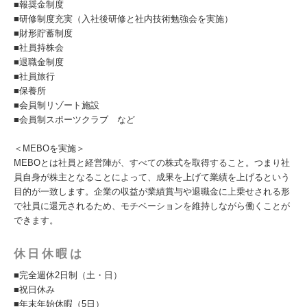
■報奨金制度
■研修制度充実（入社後研修と社内技術勉強会を実施）
■財形貯蓄制度
■社員持株会
■退職金制度
■社員旅行
■保養所
■会員制リゾート施設
■会員制スポーツクラブ など
＜MEBOを実施＞
MEBOとは社員と経営陣が、すべての株式を取得すること。つまり社
員自身が株主となることによって、成果を上げて業績を上げるという
目的が一致します。企業の収益が業績賞与や退職金に上乗せされる形
で社員に還元されるため、モチベーションを維持しながら働くことが
できます。
休日休暇は
■完全週休2日制（土・日）
■祝日休み
■年末年始休暇（5日）