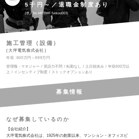
5千円～／退職金制度あり
求人No.MRBWF-sekou003
施工管理（設備）
大坪電気株式会社
年収
600万円～999万円
管理職・マネジャー
英語力不問
転勤なし
土日祝休み
年収600万以
上
インセンティブ制度
ストックオプションあり
募集情報
なぜ募集しているのか
【会社紹介】
大坪電気株式会社は、1925年の創業以来、マンション・オフィスビ