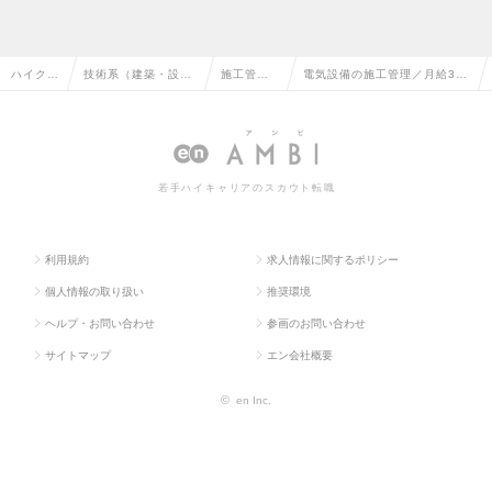
ハイクラ
技術系（建築・設
施工管理
電気設備の施工管理／月給38
ス求人T
備・土木・プラン
（設備）
万5千円～／退職金制度ありの
OP
ト）の転職
の転職
求人情報
若手ハイキャリアのスカウト転職
利用規約
求人情報に関するポリシー
個人情報の取り扱い
推奨環境
ヘルプ・お問い合わせ
参画のお問い合わせ
サイトマップ
エン会社概要
©
en Inc.