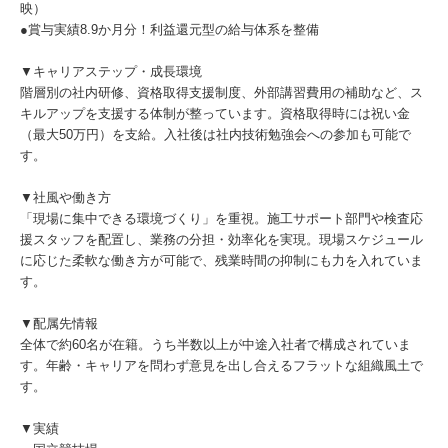
映）
●賞与実績8.9か月分！利益還元型の給与体系を整備
▼キャリアステップ・成長環境
階層別の社内研修、資格取得支援制度、外部講習費用の補助など、ス
キルアップを支援する体制が整っています。資格取得時には祝い金
（最大50万円）を支給。入社後は社内技術勉強会への参加も可能で
す。
▼社風や働き方
「現場に集中できる環境づくり」を重視。施工サポート部門や検査応
援スタッフを配置し、業務の分担・効率化を実現。現場スケジュール
に応じた柔軟な働き方が可能で、残業時間の抑制にも力を入れていま
す。
▼配属先情報
全体で約60名が在籍。うち半数以上が中途入社者で構成されていま
す。年齢・キャリアを問わず意見を出し合えるフラットな組織風土で
す。
▼実績