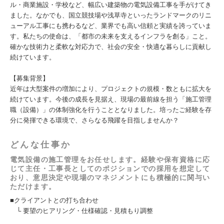
ル・商業施設・学校など、幅広い建築物の電気設備工事を手がけてき
ました。なかでも、国立競技場や浅草寺といったランドマークのリニ
ューアル工事にも携わるなど、業界でも高い信頼と実績を誇っていま
す。私たちの使命は、「都市の未来を支えるインフラを創る」こと。
確かな技術力と柔軟な対応力で、社会の安全・快適な暮らしに貢献し
続けています。
【募集背景】
近年は大型案件の増加により、プロジェクトの規模・数ともに拡大を
続けています。今後の成長を見据え、現場の最前線を担う「施工管理
職（設備）」の体制強化を行うこととなりました。培ったご経験を存
分に発揮できる環境で、さらなる飛躍を目指しませんか？
どんな仕事か
電気設備の施工管理をお任せします。経験や保有資格に応
じて主任・工事長としてのポジションでの採用を想定して
おり、意思決定や現場のマネジメントにも積極的に関与い
ただけます。
■クライアントとの打ち合わせ
└ 要望のヒアリング・仕様確認・見積もり調整