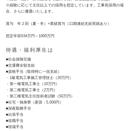
※経験に応じて主任以上での採用を想定しています。工事長採用の場
合、さらに優遇いたします。
賞与 年２回（夏・冬）+業績賞与（11期連続支給実績あり）
想定年収634万円～1000万円
待遇・福利厚生は
■社会保険完備
■交通費全額支給
■資格手当（取得時に一括支給）
・1級電気工事施工管理技士（20万円）
・第一種電気工事士（10万円）
・第二種電気工事士（2万円）
・第三種電気主任技術者試験（50万円）
■社宅・独身寮（家賃：5,000円）
■深夜勤務手当
■出張手当
■役職手当
■現場手当