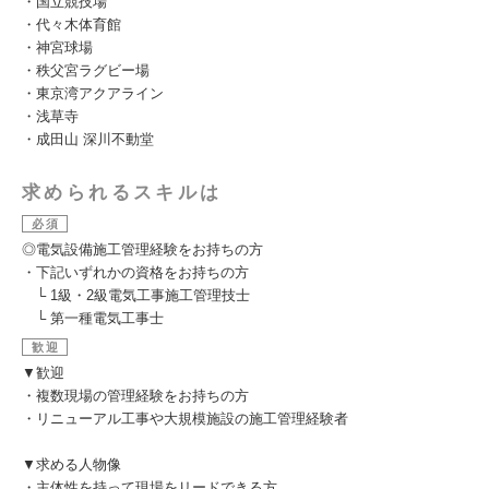
・国立競技場
・代々木体育館
・神宮球場
・秩父宮ラグビー場
・東京湾アクアライン
・浅草寺
・成田山 深川不動堂
求められるスキルは
必須
◎電気設備施工管理経験をお持ちの方
・下記いずれかの資格をお持ちの方
└ 1級・2級電気工事施工管理技士
└ 第一種電気工事士
歓迎
▼歓迎
・複数現場の管理経験をお持ちの方
・リニューアル工事や大規模施設の施工管理経験者
▼求める人物像
・主体性を持って現場をリードできる方