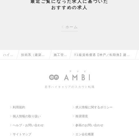
最近ご覧になった求人に基づいた
おすすめの求人
ホーム
ハイク
技術系（建築・
施工管理
※1級資格優遇【神戸／転勤無】建築
ラス求
設備・土木・プ
（建築）
施工管理（RC造・S造）◆東証プライ
人TOP
ラント）の転職
の転職
ム子会社/年休125日の求人情報
若手ハイキャリアのスカウト転職
利用規約
求人情報に関するポリシー
個人情報の取り扱い
推奨環境
ヘルプ・お問い合わせ
参画のお問い合わせ
サイトマップ
エン会社概要