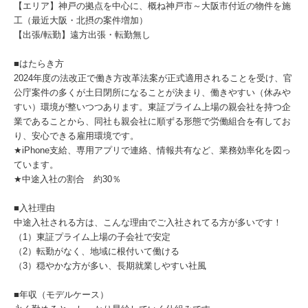
【エリア】神戸の拠点を中心に、概ね神戸市～大阪市付近の物件を施
工（最近大阪・北摂の案件増加）
【出張/転勤】遠方出張・転勤無し
■はたらき方
2024年度の法改正で働き方改革法案が正式適用されることを受け、官
公庁案件の多くが土日閉所になることが決まり、働きやすい（休みや
すい）環境が整いつつあります。東証プライム上場の親会社を持つ企
業であることから、同社も親会社に順ずる形態で労働組合を有してお
り、安心できる雇用環境です。
★iPhone支給、専用アプリで連絡、情報共有など、業務効率化を図っ
ています。
★中途入社の割合 約30％
■入社理由
中途入社される方は、こんな理由でご入社されてる方が多いです！
（1）東証プライム上場の子会社で安定
（2）転勤がなく、地域に根付いて働ける
（3）穏やかな方が多い、長期就業しやすい社風
■年収（モデルケース）