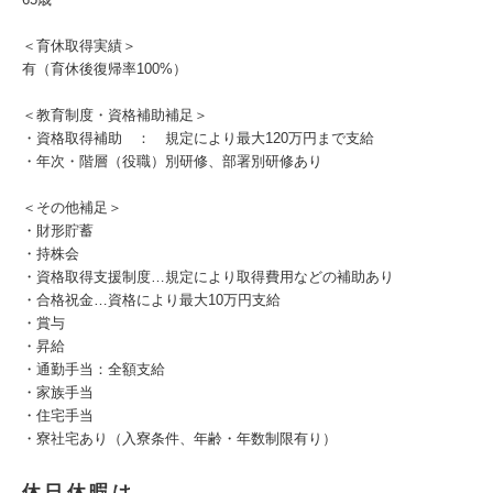
＜育休取得実績＞
有（育休後復帰率100%）
＜教育制度・資格補助補足＞
・資格取得補助 ： 規定により最大120万円まで支給
・年次・階層（役職）別研修、部署別研修あり
＜その他補足＞
・財形貯蓄
・持株会
・資格取得支援制度…規定により取得費用などの補助あり
・合格祝金…資格により最大10万円支給
・賞与
・昇給
・通勤手当：全額支給
・家族手当
・住宅手当
・寮社宅あり（入寮条件、年齢・年数制限有り）
休日休暇は