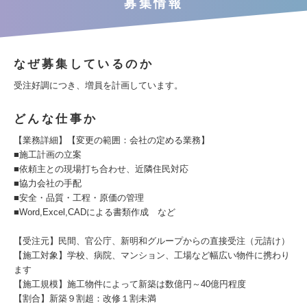
募集情報
なぜ募集しているのか
受注好調につき、増員を計画しています。
どんな仕事か
【業務詳細】【変更の範囲：会社の定める業務】
■施工計画の立案
■依頼主との現場打ち合わせ、近隣住民対応
■協力会社の手配
■安全・品質・工程・原価の管理
■Word,Excel,CADによる書類作成 など
【受注元】民間、官公庁、新明和グループからの直接受注（元請け）
【施工対象】学校、病院、マンション、工場など幅広い物件に携わり
ます
【施工規模】施工物件によって新築は数億円～40億円程度
【割合】新築９割超：改修１割未満