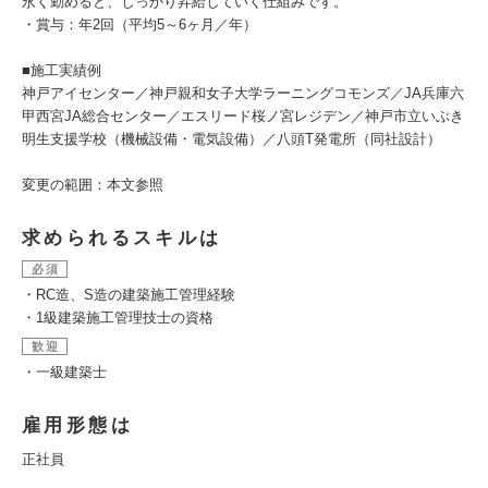
永く勤めると、しっかり昇給していく仕組みです。
・賞与：年2回（平均5～6ヶ月／年）
■施工実績例
神戸アイセンター／神戸親和女子大学ラーニングコモンズ／JA兵庫六
甲西宮JA総合センター／エスリード桜ノ宮レジデン／神戸市立いぶき
明生支援学校（機械設備・電気設備）／八頭T発電所（同社設計）
変更の範囲：本文参照
求められるスキルは
必須
・RC造、S造の建築施工管理経験
・1級建築施工管理技士の資格
歓迎
・一級建築士
雇用形態は
正社員