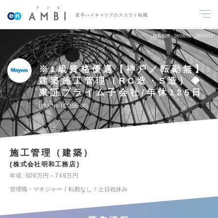
若手ハイキャリアのスカウト転職
掲載期間
26/08/06～26/08/19
※1級資格優遇【神戸／転勤無】
建築施工管理（RC造・S造）◆
東証プライム子会社/年休125日
求人No.TCOSE-06
施工管理（建築）
株式会社明和工務店
年収
600万円～749万円
管理職・マネジャー
転勤なし
土日祝休み