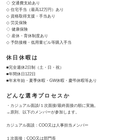
◇ 交通費支給あり
◇ 住宅手当（最高12万円）あり
◇ 資格取得支援・手当あり
◇ 労災保険
◇ 健康保険
◇ 産休・育休制度あり
◇ 予防接種・低用量ピル等購入手当
休日休暇は
■完全週休2日制（土・日・祝）
■年間休日122日
■年末年始・夏季休暇・GW休暇・慶弔休暇等あり
どんな選考プロセスか
・カジュアル面談/１次面接/最終面接の順に実施。
→原則、以下のメンバーが参加します。
カジュアル面談：COO又は人事担当メンバー
１次面接：COO又は部門長