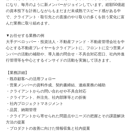
になり、毎月のように新メンバーがジョインしています。総額50億超
の資本投下を計画しながらもまだまだ未成熟でスピード感がある中
で、クライアント・取引先との直接のやり取りの多くを担う変化に富
んだ業務に取り組めます。
▼お任せする業務の例
大手デベロッパー・投資法人・不動産ファンド・不動産管理会社を中
心とする不動産プレイヤーをクライアントに、フロントに立つ営業メ
ンバーの活動の補助や、導入後の問合せ・不具合対応窓口、社内外進
行管理等を中心とするインサイドの活動を実施して頂きます。
【業務詳細】
・既存顧客への活用フォロー
・営業メンバーの資料作成、契約書締結、連絡業務の補助
・クライアントからの問い合わせや不具合対応
・クライアント、外注先、社内部隊等との折衝
・社内プロジェクトマネジメント
・品質、納期管理
・クライアントから寄せられた問題点やニーズの把握とその課題解決
方法の提案
・プロダクトの改善に向けた情報収集と社内提案