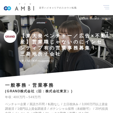
若手ハイキャリアのスカウト転職
掲載期間
26/08/06～26/08/19
【東大発ベンチャー／広告×不動
産】営業職じゃないのにインセ
ンティブ有の営業事務募集！｜
三菱地所子会社
求人No.TKYI-rsupport1-1
一般事務・営業事務
GRAND株式会社（旧：株式会社東京）
年収
400万円～549万円
ベンチャー企業
英語力不問
転勤なし
土日祝休み
3,000万円以上資金
調達済
1億円以上資金調達済
ポテンシャル採用（未経験可）
20代役員