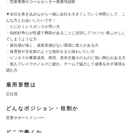
・営業事務やコールセンター業務等経験
▼全社を巻き込みながら一緒に会社を大きくしていく仲間として、こ
んな方とお会いしたいです！
・とにかくレスポンスが早い方
・知的好奇心が旺盛で興味があることに没頭してついつい夜ふかしし
てしまうような方
・責任感が強く、成長実感がない環境に焦りがある方
・体育祭や文化祭のような熱狂をまた味わいたい方
・ビジネスや事業成長、商売、資本主義そのものに強い関心がある方
・個人プレイでのノルマに疲れ、チームで協力して成果を出す環境を
望む方
雇用形態は
正社員
どんなポジション・役割か
営業サポートメンバー
どこで働くか