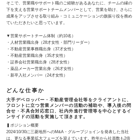
そこで、営業職やサポート職のご経験があるあなたに、チームの縁の
下を支える営業サポートチームメンバーとして、営業を助け、さらに
成果をアップさせる取り組み・コミュニケーションの旗振り役を務め
ていただきたいと思っています。
▼営業サポートチーム体制（約10名）
・人材営業職出身（28才女性・部門リーダー）
・不動産営業事務職出身（37才女性）
・不動産営業職出身（35才女性）
・証券会社営業職出身（28才女性）
・薬品メーカー営業出身（26才女性）
・新卒入社メンバー（24才女性）
どんな仕事か
大手デベロッパー・不動産管理会社等をクライアントに、
フロントに立つ営業メンバーの活動の補助や、導入後の問
合せ・不具合対応窓口、社内外進行管理等を中心とするイ
ンサイドの活動を実施して頂きます。
▍ポジション概要
2024/10/30に三菱地所へのM&A・グループジョインを発表した当社
は、更なる事業拡大フェーズを迎えています。昨年から社員数も2倍