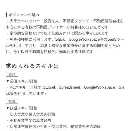
▍ポジションの魅力
・大手デベロッパー・投資法人・不動産ファンド・不動産管理会社を
中心とする有数の不動産プレイヤーがお客様のほとんどです
・定型的な業務だけでなく仕組み作りに関わる事が出来ます
・AIを積極的に活用します。Slack、GoogleWorkspace等のSaaSツー
ルを利用しており、泥臭く着実な事業成長に資する時間を使うため
に、それ以外の時間を積極的に効率化する社風です
求められるスキルは
必須
▼必須スキル/経験
・PCスキル（当社ではExcel、Spreadsheet、GoogleWorkspace、Sla
ck等を利用しています）
歓迎
▼歓迎スキル/経験
・法人営業や個人営業の経験
・不動産業界での就業経験
・店舗運営責任者や折衝・交渉業務、秘書業務等の経験