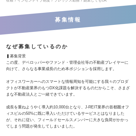
在籍
インセンティブ制度
フレックス勤務
副業してもOK
募集情報
なぜ募集しているのか
▍募集背景
この度、デベロッパーやファンド・管理会社等の不動産プレイヤーに
向けて、さらなる事業成長のため本ポジションを採用します。
オフィスワーカーへのスマートな情報周知を可能にする我々のプロダ
クトが不動産業界のもつDX化課題を解決するものだからこそ、さまざ
まな不動産法人とご一緒できています。
成長を重ねようやく導入約10,000台となり、J-REIT業界の首都圏オフ
ィスビルの50%に既に導入いただけているサービスとはなりました
が、それに従い、フィールドセールスメンバーに大きな負荷がかかっ
てしまう問題が発生してしまいました。