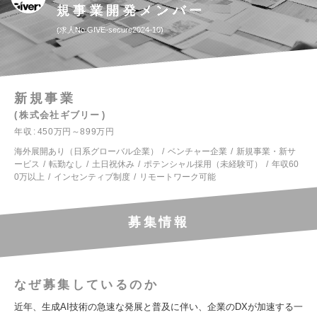
規事業開発メンバー
求人No.GIVE-secure2024-10
新規事業
株式会社ギブリー
年収
450万円～899万円
海外展開あり（日系グローバル企業）
ベンチャー企業
新規事業・新サ
ービス
転勤なし
土日祝休み
ポテンシャル採用（未経験可）
年収60
0万以上
インセンティブ制度
リモートワーク可能
募集情報
なぜ募集しているのか
近年、生成AI技術の急速な発展と普及に伴い、企業のDXが加速する一