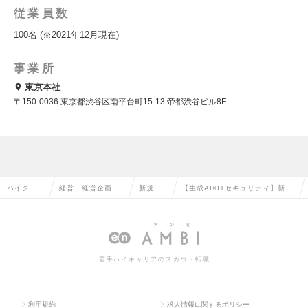
従業員数
100名 (※2021年12月現在)
事業所
東京本社
〒150-0036 東京都渋谷区南平台町15-13 帝都渋谷ビル8F
ハイクラ
経営・経営企画・
新規事
【生成AI×ITセキュリティ】新規
ス求人TO
事業企画系の転職
業の転
事業開発メンバーの求人情報
P
職
若手ハイキャリアのスカウト転職
利用規約
求人情報に関するポリシー