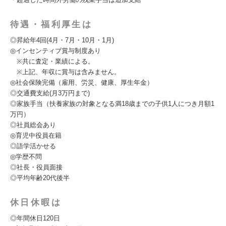
待遇・福利厚生は
◎昇給年4回(4月・7月・10月・1月)
◎インセンティブ賞与制度あり
※共に査定・業績による。
※上記、年収に賞与は含みません。
◎社会保険完備（雇用、労災、健康、厚生年金）
◎交通費支給(月3万円まで)
◎家族手当（扶養家族の対象となる満18歳までの子供1人につき月額1
万円）
◎社員総会あり
◎育児中役員在籍
◎語学活かせる
◎学歴不問
◎社長・役員面接
◎平均年齢20代後半
休日休暇は
◎年間休日120日