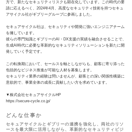
方で、新たなセキュリティリスクも顕在化しています。この時代の要
請に応えるべく、2024年4月、高度なセキュリティ技術を持つセキュ
アサイクル社がギブリーグループに参画しました。
セキュアサイクル社は、セキュリティや開発に強いエンジニアチーム
を擁しています。
彼らの専門知識とギブリーのAI・DX支援の実績を融合させることで、
生成AI時代に必要な革新的なセキュリティソリューションを新たに開
発していく予定です。
この転換期において、セールスを軸としながらも、顧客に寄り添った
包括的なビジネス推進が可能な人材を募集します。
セキュリティ業界の経験は問いませんが、顧客との深い関係性構築に
意欲的で、事業全体の成長に貢献したい方を求めています。
▼株式会社セキュアサイクルHP
https://secure-cycle.co.jp/
どんな仕事か
セキュアサイクルとギブリーの連携を強化し、両社のリソ
ースを最大限に活用しながら、革新的なセキュリティビジ