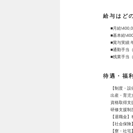
給与はど
■月給\400,0
■基本給\400
■賞与実績:
■通勤手当
■残業手当
待遇・福
【制度・設
出産・育児
資格取得支
研修支援制
【退職金】
【社会保険
【寮・社宅