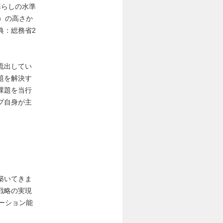
暮らしの水準
）の高さか
典：総務省2
流出してい
題を解決す
課題を当行
プ自身が主
築いてきま
戦略の実現
ーション能