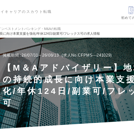
ハイキャリアのスカウト転職
初めて
インベストメントバンキング・M&Aの転職
に向け本業支援を強化/年休124日/副業可/フレックス可の求人情報
掲載期間
26/07/31～26/08/13
求人No.CFPMS---241029
【M＆Aアドバイザリー】地
の持続的成長に向け本業支
化/年休124日/副業可/フレ
可