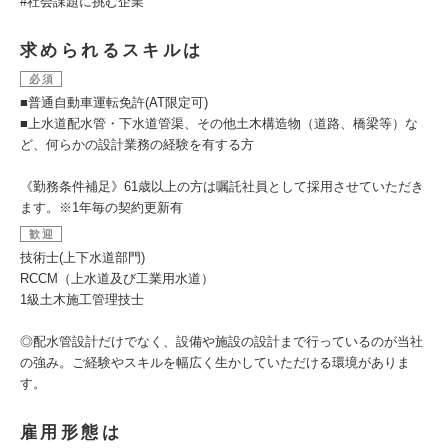
#社会課題に挑む企業
求められるスキルは
必須
■普通自動車運転免許(AT限定可)
■上水道配水管・下水道管渠、その他土木構造物（道路、橋梁等）な
ど、何らかの設計業務の経験を有する方
《勤務条件補足》61歳以上の方は嘱託社員として採用させていただき
ます。※1年毎の契約更新有
歓迎
技術士(上下水道部門)
RCCM（上水道及び工業用水道）
1級土木施工管理技士
◎配水管設計だけでなく、設備や施設の設計まで行っているのが当社
の強み。ご経験やスキルを幅広く生かしていただける環境がありま
す。
雇用形態は