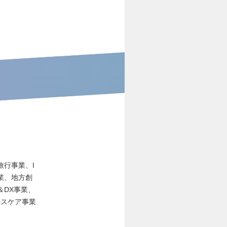
行事業、I
業、地方創
＆DX事業、
ルスケア事業