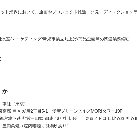
ネット業界において、企画やプロジェクト推進、開発、ディレクション
/社長室/マーケティング/新規事業立ち上げ/商品企画等の関連業務経験
は
くか
】本社（東京）
京都 港区 愛宕2丁目5-1 愛宕グリーンヒルズMORIタワー19F
都営地下鉄 都営三田線 御成門駅 徒歩3分 、 東京メトロ 日比谷線 神谷
】屋内禁煙（屋内喫煙可能場所あり）