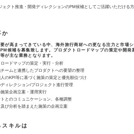
ジェクト推進・開発ディレクションのPM候補としてご活躍いただける
事か
需要が高まってきている中、海外旅行商材への更なる注力と市場シ
、PM候補を募集致します。プロダクトロードマップの策定や開発
ン等が主な業務となります。
トロードマップの策定・実行・分析
他チームと連携したプロダクトへの要望の整理
個人のKPI等に基づく施策の策定と優先順位づけ
のディレクション/プロジェクト進行管理
の施策企画立案・運用実行
ントとのコミュニケーション、各種調整
計及び分析を踏まえた施策の企画立案
るスキルは