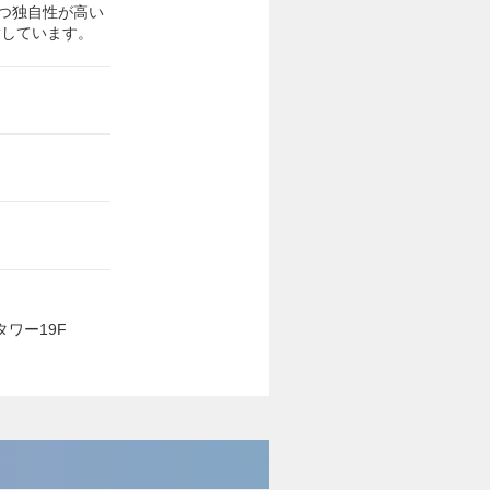
かつ独自性が高い
指しています。
タワー19F