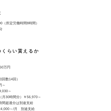
は
8:00（所定労働時間8時間）
分
のくらい貰えるか
60万円
割回数14回）
万円～
,030～
月30時間分）￥56,970～
時間超過分は別途支給
4,000～/月 別途支給