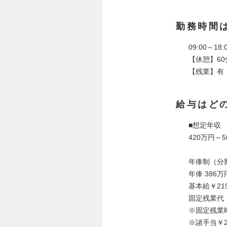
勤務時間
09:00～1
【休憩】60
【残業】有
給与はど
■想定年収
420万円～5
年俸制（分
年俸 386
基本給￥219
固定残業代（
※固定残業
※諸手当￥2