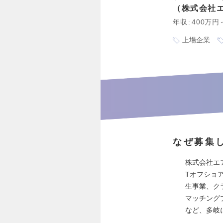
株式会社
年収
400万円
上場企業
なぜ募集
株式会社エ
Tオフショ
生事業、ク
マッチング
など、多岐