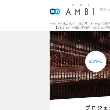
若手
ハイクラス求人TOP
技術系（IT・Web・通
【プロジェクト推進・開発ディレクション/P
プロジェ