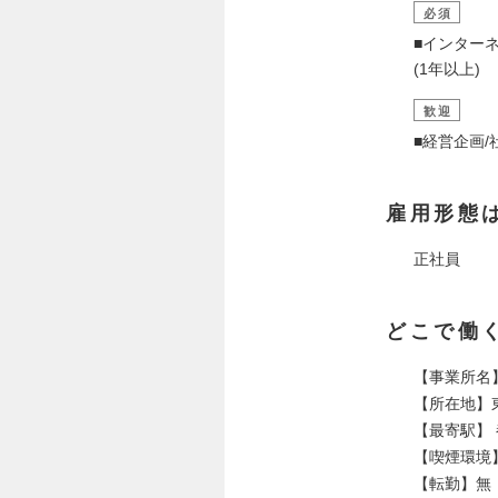
必須
■インター
(1年以上)
歓迎
■経営企画
雇用形態
正社員
どこで働
【事業所名
【所在地】東
【最寄駅】 
【喫煙環境
【転勤】無