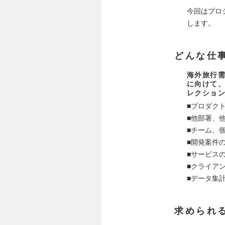
今回はプロ
します。
どんな仕
海外旅行
に向けて
レクショ
■プロダク
■他部署、
■チーム、
■開発案件
■サービス
■クライア
■データ集
求められ