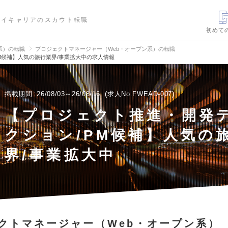
ハイキャリアのスカウト転職
初めて
信系）の転職
プロジェクトマネージャー（Web・オープン系）の転職
M候補】人気の旅行業界/事業拡大中の求人情報
掲載期間
26/08/03～26/08/16
求人No.FWEAD-007
【プロジェクト推進・開発
クション/PM候補】人気の
界/事業拡大中
クトマネージャー（Web・オープン系）