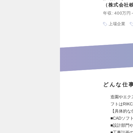
株式会社
年収
400万円
上場企業
どんな仕
造園やエク
フトはRI
【具体的な
■CADソフ
■設計部門
■工事計画