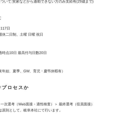
について:実家などから通勤できない方のみ支給有(29歳まで)
は
117日
週休二日制、土曜 日曜 祝日
時点10日 最高付与日数20日
末年始、夏季、GW、育児・慶弔休暇有）
考プロセスか
】
＞ 一次選考（Web面接・適性検査）＞ 最終選考（役員面接）
は原則として、岐阜本社にて行います。