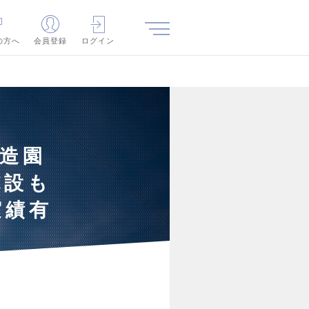
の方へ
会員登録
ログイン
】造園
施設も
実績有