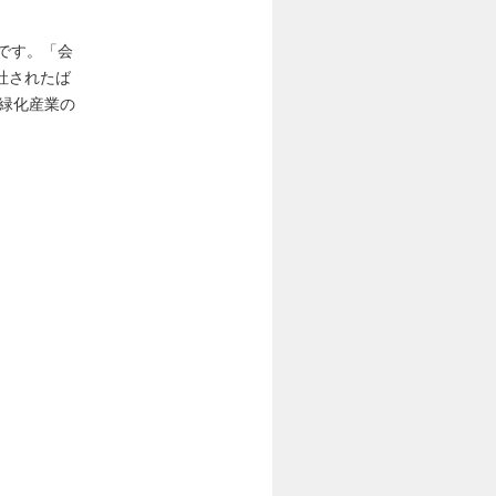
です。「会
社されたば
緑化産業の