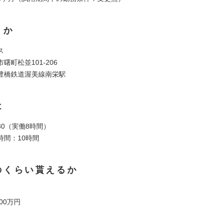
くか
ス
曙町松並101-206
豊橋鉄道渥美線南栄駅
は
7:30（実働8時間）
時間：10時間
のくらい貰えるか
00万円