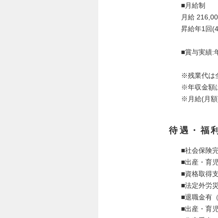
■月給制
月給 216,0
昇給年1回(4
■賞与実績:年
※残業代は
※年収金額
※月給(月
待遇・福
■社会保険
■出産・育
■資格取得
■法定外労
■退職金有
■出産・育