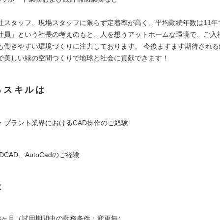
社スタッフ、現場スタッフに限らず定着率が高く、平均勤続年数は11年
社員」という社長の考えのもと、人を想うアットホームな環境で、ご入
も働きやすい環境づくりに注力しております。 今後ますます期待される
で美しい緑の空間つくりで地球と社会に貢献できます！
るスキルは
・プラント業界におけるCAD操作のご経験
3DCAD、AutoCadのご経験
は
3ヶ月（試用期間中の勤務条件：変更無）