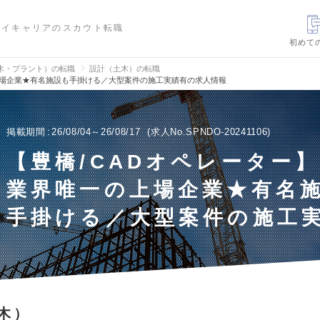
ハイキャリアのスカウト転職
初めて
木・プラント）の転職
設計（土木）の転職
上場企業★有名施設も手掛ける／大型案件の施工実績有の求人情報
掲載期間
26/08/04～26/08/17
求人No.SPNDO-20241106
【豊橋/CADオペレーター
業界唯一の上場企業★有名
手掛ける／大型案件の施工
木）