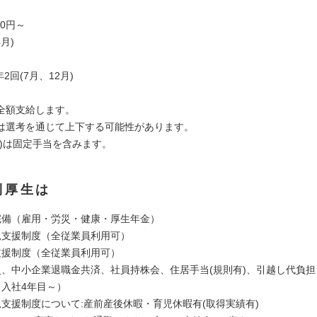
00円～
月)
2回(7月、12月)
全額支給します。
は選考を通じて上下する可能性があります。
額)は固定手当を含みます。
利厚生は
完備（雇用・労災・健康・厚生年金）
児支援制度（全従業員利用可）
支援制度（全従業員利用可）
災、中小企業退職金共済、社員持株会、住居手当(規則有)、引越し代負担
（入社4年目～）
児支援制度について:産前産後休暇・育児休暇有(取得実績有)