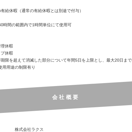
際の有給休暇（通常の有給休暇とは別途で付与）
年=40時間の範囲内で1時間単位にて使用可
管理休暇
ップ休暇
取得期限を超えて消滅した部分について年間5日を上限とし、最大20日ま
使用用途の制限有り
会社概要
株式会社ラクス