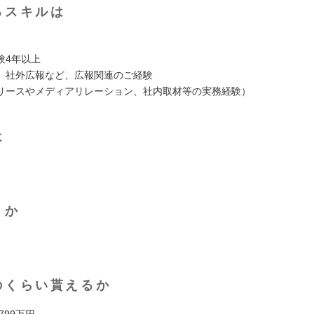
るスキルは
験4年以上
、社外広報など、広報関連のご経験
リースやメディアリレーション、社内取材等の実務経験）
は
くか
のくらい貰えるか
 799万円