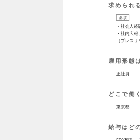
求められ
必須
・社会人経
・社内広報
（プレスリ
雇用形態
正社員
どこで働
東京都
給与はど
550万円 ～