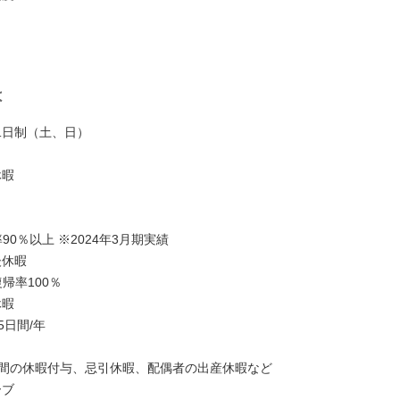
は
二日制（土、日）
休暇
率90％以上 ※2024年3月期実績
後休暇
復帰率100％
休暇
5日間/年
7日間の休暇付与、忌引休暇、配偶者の出産休暇など
ーブ