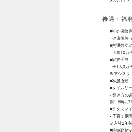
待遇・福
■社会保険
- 健康保
■交通費支
- 上限10
■家族手当
- 子1人3
※アシスタ
■私服通勤
■タイムリ
- 働き方
例）8時-17
■ラクスマ
- 子育て
※入社1年
■時短勤務