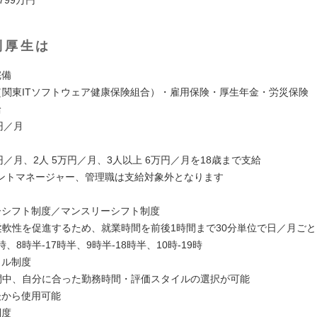
利厚生は
完備
険（関東ITソフトウェア健康保険組合）・雇用保険・厚生年金・労災保険
給
万円／月
万円／月、2人 5万円／月、3人以上 6万円／月を18歳まで支給
ントマネージャー、管理職は支給対象外となります
ーシフト制度／マンスリーシフト制度
の柔軟性を促進するため、就業時間を前後1時間まで30分単位で日／月ご
時、8時半-17時半、9時半-18時半、10時-19時
イル制度
期間中、自分に合った勤務時間・評価スタイルの選択が可能
後から使用可能
制度