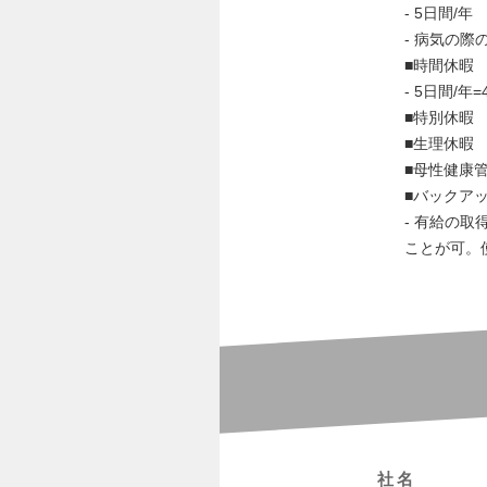
- 5日間/年
- 病気の
■時間休暇
- 5日間/
■特別休暇
■生理休暇
■母性健康
■バックア
- 有給の
ことが可。
社名