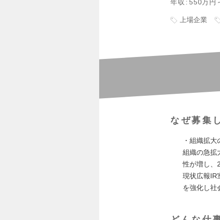
年収
550万円
上場企業
なぜ募集
・組織拡大
組織の急拡
性が増し、2
現状広報I
を強化し社
どんな仕