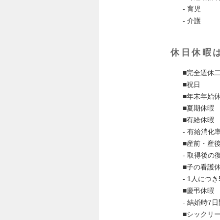
- 育児
- 介護
休日休暇
■完全週休
■祝日
■年末年始
■夏期休暇
■有給休暇
- 有給消化
■産前・産
- 取得後の
■子の看護
- 1人につき
■慶弔休暇
- 結婚時
■シックリ