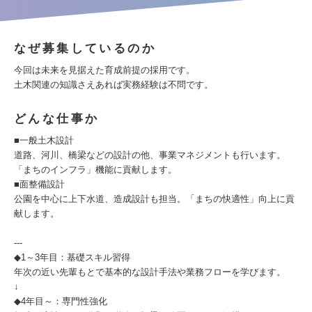
なぜ募集しているのか
今回は未来を見据えた育成前提の採用です。
土木関連の知識さえあれば実務経験は不問です。
どんな仕事か
■一般土木設計
道路、河川、橋梁などの設計の他、事業マネジメントも行います。
「まちのインフラ」機能に貢献します。
■面整備設計
公園を中心に上下水道、造成設計も担当。「まちの快適性」向上に貢
献します。
---
◆1～3年目：基礎スキル習得
年次の近い先輩もとで基本的な設計手法や業務フローを学びます。
↓
◆4年目～：専門性強化