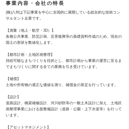
事業内容・会社の特長
(株)八州は下記事業を中心に全国的に展開している総合的な技術コン
サルタント企業です。
【測量（地上・航空・3D）】
各種公共事業、防災計画、災害復興等の基礎資料作成のため、現在の
国土の形状を数値化します。
【都市計画・土地区画整理】
持続可能なまちづくりを目的とし、都市計画から事業の運営に至るま
でまちづくりに関する全ての業務を引き受けています。
【補償】
土地や所有物の適正な価値を測り、補償金の算定を行っています。
【設計】
道路設計、橋梁補修設計、河川砂防等の一般土木設計に加え、土地区
画整理事業における面整備設計（道路・公園・上下水道等）を行って
います。
【アセットマネジメント】