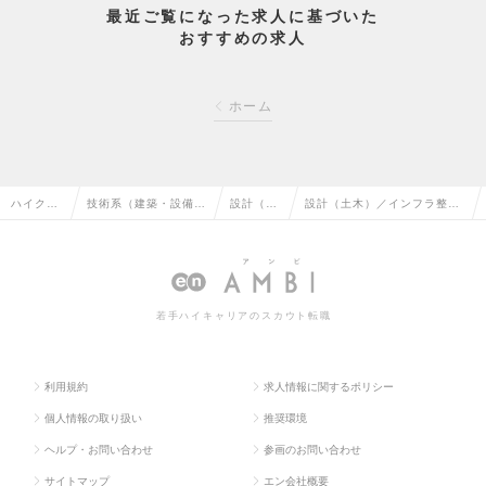
最近ご覧になった求人に基づいた
おすすめの求人
ホーム
ハイクラ
技術系（建築・設備・
設計（土
設計（土木）／インフラ整備
ス求人T
土木・プラント）の転
木）の転
やまちづくりに携わるの求人
OP
職
職
情報
若手ハイキャリアのスカウト転職
利用規約
求人情報に関するポリシー
個人情報の取り扱い
推奨環境
ヘルプ・お問い合わせ
参画のお問い合わせ
サイトマップ
エン会社概要