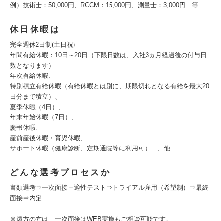
例）技術士：50,000円、RCCM：15,000円、測量士：3,000円 等
休日休暇は
完全週休2日制(土日祝)
年間有給休暇：10日～20日（下限日数は、入社3ヵ月経過後の付与日
数となります）
年次有給休暇、
特別積立有給休暇（有給休暇とは別に、期限切れとなる有給を最大20
日分まで積立）、
夏季休暇（4日）、
年末年始休暇（7日）、
慶弔休暇、
産前産後休暇・育児休暇、
サポート休暇（健康診断、定期通院等に利用可） 、他
どんな選考プロセスか
書類選考⇒一次面接＋適性テスト⇒トライアル雇用（希望制）⇒最終
面接⇒内定
※遠方の方は、一次面接はWEB実施もご相談可能です。