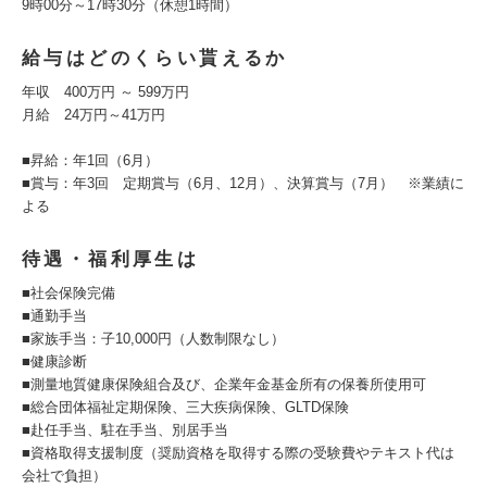
9時00分～17時30分（休憩1時間）
給与はどのくらい貰えるか
年収 400万円 ～ 599万円
月給 24万円～41万円
■昇給：年1回（6月）
■賞与：年3回 定期賞与（6月、12月）、決算賞与（7月） ※業績に
よる
待遇・福利厚生は
■社会保険完備
■通勤手当
■家族手当：子10,000円（人数制限なし）
■健康診断
■測量地質健康保険組合及び、企業年金基金所有の保養所使用可
■総合団体福祉定期保険、三大疾病保険、GLTD保険
■赴任手当、駐在手当、別居手当
■資格取得支援制度（奨励資格を取得する際の受験費やテキスト代は
会社で負担）