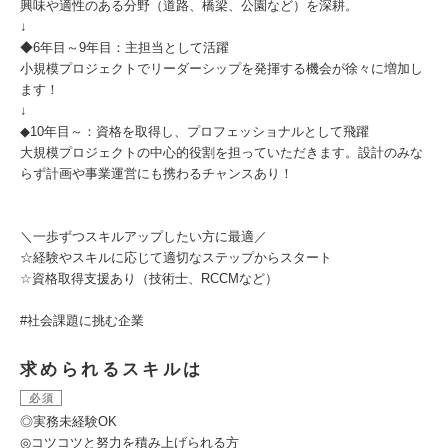
興味や適性のある分野（道路、橋梁、公園など）を深耕。
↓
◆6年目～9年目：主担当として活躍
小規模プロジェクトでリーダーシップを発揮する機会が徐々に増加し
ます！
↓
◆10年目～：資格を取得し、プロフェッショナルとして飛躍
大規模プロジェクトの中心的役割を担っていただきます。設計のみな
らず計画や事業運営にも携わるチャンスあり！
＼一歩ずつスキルアップしたい方に最適／
☆経験やスキルに応じて適切なステップからスタート
☆資格取得支援あり（技術士、RCCMなど）
#社会課題に挑む企業
求められるスキルは
必須
◎実務未経験OK
◎コツコツと努力を積み上げられる方