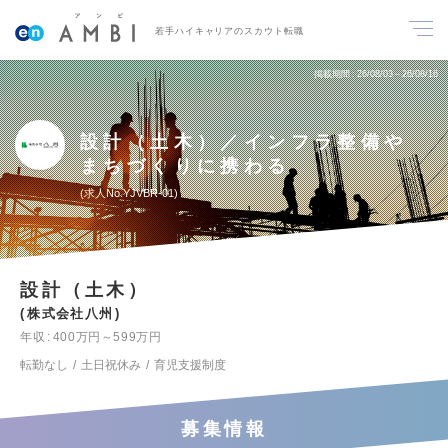
若手ハイキャリアのスカウト転職
掲載期間
26/08/03～26/08/16
設計（土木）／インフラ整備や
まちづくりに携わる
求人No.YJVBR-01
設計（土木）
株式会社八州
年収
400万円～599万円
転勤なし
土日祝休み
育児支援制度
募集情報